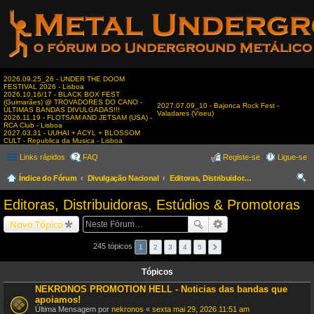
2026.09.25_26 - UNDER THE DOOM
FESTIVAL 2026 - Lisboa
2026.10.16/17 - BLACK BOX FEST
(Guimarães) @ TROVADORES DO CANO -
2027.07.09_10 - Bajonca Rock Fest -
ÚLTIMAS BANDAS DIVULGADAS!!!
Valadares (Viseu)
2026.11.19 - FLOTSAM AND JETSAM (USA) -
RCA Club - Lisboa
2027.03.31 - UUHAI + ACYL + BLOSSOM
CULT - Republica da Musica - Lisboa
Links rápidos
FAQ
Registe-se
Ligue-se
Índice do Fórum
Divulgação Nacional
Editoras, Distribuidoras, Estúdios & Promotoras
es
Editoras, Distribuidoras, Estúdios & Promotoras
qui
Novo Tópico
sar
245 tópicos
1
2
3
4
5
Tópicos
NEKRONOS PROMOTION HELL - Noticias das bandas que
apoiamos!
Última Mensagem por
nekronos
«
sexta mai 29, 2026 11:51 am