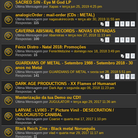
SACRED SIN - Eye M God LP
Última Mensagem por
Xapas
«
terça jun 25, 2019 4:25 pm
analogicOrder : mail-order (CDs : METAL)
Última Mensagem por
nagasakirecords
«
terça abr 30, 2019 11:55 am
Respostas:
115
1
…
5
6
7
8
CAVERNA ABISMAL RECORDS - NOVAS ENTRADAS
Última Mensagem por
nbarreiras
«
terça nov 27, 2018 11:13 am
Respostas:
100
1
…
4
5
6
7
Fénix Distro - Natal 2018: Promoções
Última Mensagem por
FenixWebzine
«
domingo nov 18, 2018 3:49 pm
Respostas:
15
1
2
GUARDIANS OF METAL - Setembro 1988 - Setembro 2018 - 30
anos no Metal
Última Mensagem por
GUARDIANS OF METAL
«
sexta set 28, 2018 5:51 pm
Respostas:
141
1
…
7
8
9
10
DARK AGE PRODUCTIONS - XX Flames of Humanart
Última Mensagem por
Dark Age
«
segunda ago 06, 2018 11:23 pm
Respostas:
4
Masterização da tua Demo ou CD!!
Última Mensagem por
JUGULATOR
«
terça ago 29, 2017 11:36 am
LARVAE - LV003 - 7'' Picture Vinil - DESECRATION /
HOLOCAUSTO CANIBAL
Última Mensagem por
Coarse
«
quarta mai 17, 2017 1:10 pm
Respostas:
4
Black Reich Zine - Black metal Norueguês
Última Mensagem por
vlad
«
quarta mar 29, 2017 11:17 am
Respostas:
11