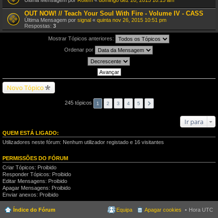
Última Mensagem por
Rotem
«
domingo dez 20, 2015 10:15 am
OUT NOW! // Teach Your Soul With Fire - Volume IV - CASS
Última Mensagem por
signal
«
quinta nov 26, 2015 10:51 pm
Respostas:
3
Mostrar Tópicos anteriores:
Ordenar por
Novo Tópico
245 tópicos
1
2
3
4
5
Ir para
QUEM ESTÁ LIGADO:
Utilizadores neste fórum: Nenhum utilizador registado e 16 visitantes
PERMISSÕES DO FÓRUM
Criar Tópicos: Proibido
Responder Tópicos: Proibido
Editar Mensagens: Proibido
Apagar Mensagens: Proibido
Enviar anexos: Proibido
Índice do Fórum
Equipa
Apagar cookies
Hora UTC