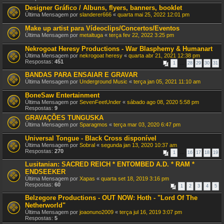
Designer Gráfico / Albuns, flyers, banners, booklet
Última Mensagem por
slanderer666
«
quarta mai 25, 2022 12:01 pm
Make up artist para Vídeoclips/Concertos/Eventos
Última Mensagem por
metaltuga
«
terça fev 22, 2022 3:25 pm
Nekrogoat Heresy Productions - War Blasphemy & Humanart
Última Mensagem por
nekrogoat heresy
«
quarta abr 21, 2021 12:38 pm
Respostas:
451
1
…
28
29
30
31
BANDAS PARA ENSAIAR E GRAVAR
Última Mensagem por
Underground Music
«
terça jan 05, 2021 11:10 am
BoneSaw Entertainment
Última Mensagem por
SevenFeetUnder
«
sábado ago 08, 2020 5:58 pm
Respostas:
9
GRAVAÇÕES TUNGUSKA
Última Mensagem por
Sparagmos
«
terça mar 03, 2020 6:47 pm
Universal Tongue - Black Cross disponível
Última Mensagem por
Sobral
«
segunda jan 13, 2020 10:37 am
Respostas:
270
1
…
16
17
18
19
Lusitanian: SACRED REICH * ENTOMBED A.D. * RAM *
ENDSEEKER
Última Mensagem por
Xapas
«
quarta set 18, 2019 3:16 pm
Respostas:
60
1
2
3
4
5
Belzegore Productions - OUT NOW: Hoth - "Lord Of The
Netherworld"
Última Mensagem por
joaonuno2009
«
terça jul 16, 2019 3:07 pm
Respostas:
5