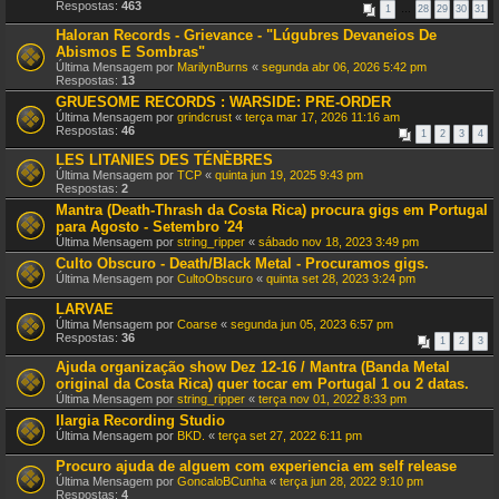
Respostas:
463
1
…
28
29
30
31
Haloran Records - Grievance - "Lúgubres Devaneios De
Abismos E Sombras"
Última Mensagem por
MarilynBurns
«
segunda abr 06, 2026 5:42 pm
Respostas:
13
GRUESOME RECORDS : WARSIDE: PRE-ORDER
Última Mensagem por
grindcrust
«
terça mar 17, 2026 11:16 am
Respostas:
46
1
2
3
4
LES LITANIES DES TÉNÈBRES
Última Mensagem por
TCP
«
quinta jun 19, 2025 9:43 pm
Respostas:
2
Mantra (Death-Thrash da Costa Rica) procura gigs em Portugal
para Agosto - Setembro '24
Última Mensagem por
string_ripper
«
sábado nov 18, 2023 3:49 pm
Culto Obscuro - Death/Black Metal - Procuramos gigs.
Última Mensagem por
CultoObscuro
«
quinta set 28, 2023 3:24 pm
LARVAE
Última Mensagem por
Coarse
«
segunda jun 05, 2023 6:57 pm
Respostas:
36
1
2
3
Ajuda organização show Dez 12-16 / Mantra (Banda Metal
original da Costa Rica) quer tocar em Portugal 1 ou 2 datas.
Última Mensagem por
string_ripper
«
terça nov 01, 2022 8:33 pm
Ilargia Recording Studio
Última Mensagem por
BKD.
«
terça set 27, 2022 6:11 pm
Procuro ajuda de alguem com experiencia em self release
Última Mensagem por
GoncaloBCunha
«
terça jun 28, 2022 9:10 pm
Respostas:
4