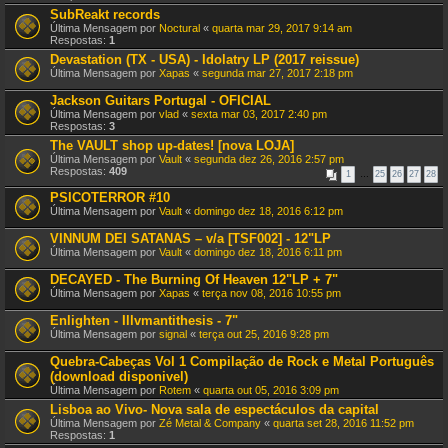
SubReakt records
Última Mensagem por
Noctural
«
quarta mar 29, 2017 9:14 am
Respostas:
1
Devastation (TX - USA) - Idolatry LP (2017 reissue)
Última Mensagem por
Xapas
«
segunda mar 27, 2017 2:18 pm
Jackson Guitars Portugal - OFICIAL
Última Mensagem por
vlad
«
sexta mar 03, 2017 2:40 pm
Respostas:
3
The VAULT shop up-dates! [nova LOJA]
Última Mensagem por
Vault
«
segunda dez 26, 2016 2:57 pm
Respostas:
409
1
…
25
26
27
28
PSICOTERROR #10
Última Mensagem por
Vault
«
domingo dez 18, 2016 6:12 pm
VINNUM DEI SATANAS – v/a [TSF002] - 12"LP
Última Mensagem por
Vault
«
domingo dez 18, 2016 6:11 pm
DECAYED - The Burning Of Heaven 12"LP + 7"
Última Mensagem por
Xapas
«
terça nov 08, 2016 10:55 pm
Enlighten - Illvmantithesis - 7"
Última Mensagem por
signal
«
terça out 25, 2016 9:28 pm
Quebra-Cabeças Vol 1 Compilação de Rock e Metal Português
(download disponivel)
Última Mensagem por
Rotem
«
quarta out 05, 2016 3:09 pm
Lisboa ao Vivo- Nova sala de espectáculos da capital
Última Mensagem por
Zé Metal & Company
«
quarta set 28, 2016 11:52 pm
Respostas:
1