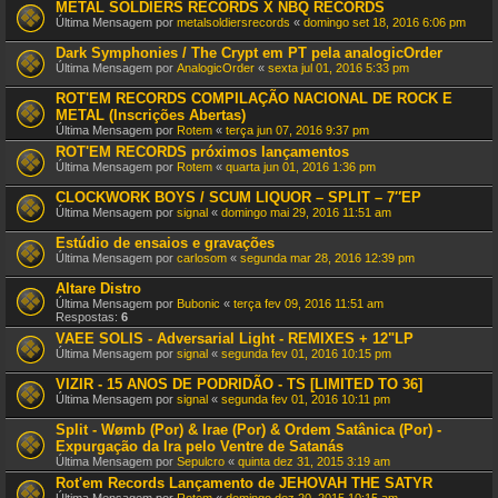
METAL SOLDIERS RECORDS X NBQ RECORDS
Última Mensagem por
metalsoldiersrecords
«
domingo set 18, 2016 6:06 pm
Dark Symphonies / The Crypt em PT pela analogicOrder
Última Mensagem por
AnalogicOrder
«
sexta jul 01, 2016 5:33 pm
ROT'EM RECORDS COMPILAÇÃO NACIONAL DE ROCK E
METAL (Inscrições Abertas)
Última Mensagem por
Rotem
«
terça jun 07, 2016 9:37 pm
ROT'EM RECORDS próximos lançamentos
Última Mensagem por
Rotem
«
quarta jun 01, 2016 1:36 pm
CLOCKWORK BOYS / SCUM LIQUOR – SPLIT – 7″EP
Última Mensagem por
signal
«
domingo mai 29, 2016 11:51 am
Estúdio de ensaios e gravações
Última Mensagem por
carlosom
«
segunda mar 28, 2016 12:39 pm
Altare Distro
Última Mensagem por
Bubonic
«
terça fev 09, 2016 11:51 am
Respostas:
6
VAEE SOLIS - Adversarial Light - REMIXES + 12"LP
Última Mensagem por
signal
«
segunda fev 01, 2016 10:15 pm
VIZIR - 15 ANOS DE PODRIDÃO - TS [LIMITED TO 36]
Última Mensagem por
signal
«
segunda fev 01, 2016 10:11 pm
Split - Wømb (Por) & Irae (Por) & Ordem Satânica (Por) -
Expurgação da Ira pelo Ventre de Satanás
Última Mensagem por
Sepulcro
«
quinta dez 31, 2015 3:19 am
Rot'em Records Lançamento de JEHOVAH THE SATYR