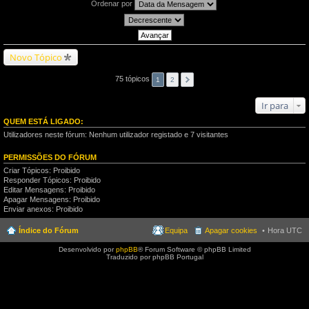
Ordenar por
Novo Tópico
75 tópicos
1
2
Ir para
QUEM ESTÁ LIGADO:
Utilizadores neste fórum: Nenhum utilizador registado e 7 visitantes
PERMISSÕES DO FÓRUM
Criar Tópicos: Proibido
Responder Tópicos: Proibido
Editar Mensagens: Proibido
Apagar Mensagens: Proibido
Enviar anexos: Proibido
Índice do Fórum
Equipa
Apagar cookies
Hora UTC
Desenvolvido por
phpBB
® Forum Software © phpBB Limited
Traduzido por phpBB Portugal