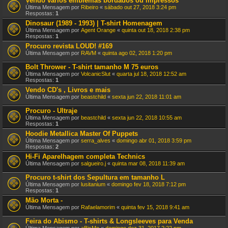
Vendo vários emblemas bordados ou impressos
Última Mensagem por
Ribeiro
«
sábado out 27, 2018 3:24 pm
Respostas:
1
Dinosaur (1989 - 1993) | T-shirt Homenagem
Última Mensagem por
Agent Orange
«
quinta out 18, 2018 2:38 pm
Respostas:
1
Procuro revista LOUD! #169
Última Mensagem por
RAVM
«
quinta ago 02, 2018 1:20 pm
Bolt Thrower - T-shirt tamanho M 75 euros
Última Mensagem por
VolcanicSlut
«
quarta jul 18, 2018 12:52 am
Respostas:
1
Vendo CD's , Livros e mais
Última Mensagem por
beastchild
«
sexta jun 22, 2018 11:01 am
Procuro - Ultraje
Última Mensagem por
beastchild
«
sexta jun 22, 2018 10:55 am
Respostas:
1
Hoodie Metallica Master Of Puppets
Última Mensagem por
serra_alves
«
domingo abr 01, 2018 3:59 pm
Respostas:
2
Hi-Fi Aparelhagem completa Technics
Última Mensagem por
salgueiro.j
«
quinta mar 08, 2018 11:39 am
Procuro t-shirt dos Sepultura em tamanho L
Última Mensagem por
lusitanium
«
domingo fev 18, 2018 7:12 pm
Respostas:
1
Mão Morta -
Última Mensagem por
Rafaelamorim
«
quinta fev 15, 2018 9:41 am
Feira do Abismo - T-shirts & Longsleeves para Venda