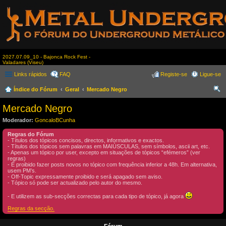
2027.07.09_10 - Bajonca Rock Fest -
Valadares (Viseu)
Links rápidos
FAQ
Registe-se
Ligue-se
Índice do Fórum
Geral
Mercado Negro
es
Mercado Negro
qui
Moderador:
GoncaloBCunha
sar
Regras do Fórum
- Títulos dos tópicos concisos, directos, informativos e exactos.
- Títulos dos tópicos sem palavras em MAIÚSCULAS, sem símbolos, ascii art, etc.
- Apenas um tópico por user, excepto em situações de tópicos “efémeros” (ver
regras)
- É proibido fazer posts novos no tópico com frequência inferior a 48h. Em alternativa,
usem PM’s.
- Off-Topic expressamente proibido e será apagado sem aviso.
- Tópico só pode ser actualizado pelo autor do mesmo.
- E utilizem as sub-secções correctas para cada tipo de tópico, já agora
Regras da secção.