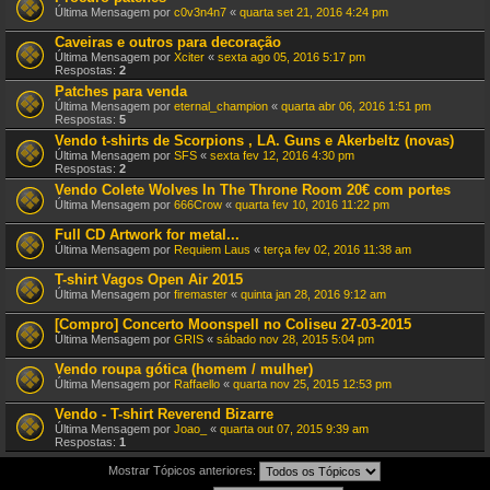
Última Mensagem por
c0v3n4n7
«
quarta set 21, 2016 4:24 pm
Caveiras e outros para decoração
Última Mensagem por
Xciter
«
sexta ago 05, 2016 5:17 pm
Respostas:
2
Patches para venda
Última Mensagem por
eternal_champion
«
quarta abr 06, 2016 1:51 pm
Respostas:
5
Vendo t-shirts de Scorpions , LA. Guns e Akerbeltz (novas)
Última Mensagem por
SFS
«
sexta fev 12, 2016 4:30 pm
Respostas:
2
Vendo Colete Wolves In The Throne Room 20€ com portes
Última Mensagem por
666Crow
«
quarta fev 10, 2016 11:22 pm
Full CD Artwork for metal...
Última Mensagem por
Requiem Laus
«
terça fev 02, 2016 11:38 am
T-shirt Vagos Open Air 2015
Última Mensagem por
firemaster
«
quinta jan 28, 2016 9:12 am
[Compro] Concerto Moonspell no Coliseu 27-03-2015
Última Mensagem por
GRIS
«
sábado nov 28, 2015 5:04 pm
Vendo roupa gótica (homem / mulher)
Última Mensagem por
Raffaello
«
quarta nov 25, 2015 12:53 pm
Vendo - T-shirt Reverend Bizarre
Última Mensagem por
Joao_
«
quarta out 07, 2015 9:39 am
Respostas:
1
Mostrar Tópicos anteriores: