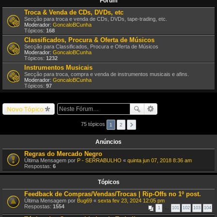
Fórum
Troca & Venda de CDs, DVDs, etc
Secção para troca e venda de CDs, DVDs, tape-trading, etc.
Moderador:
GoncaloBCunha
Tópicos:
168
Classificados, Procura & Oferta de Músicos
Secção para Classificados, Procura e Oferta de Músicos
Moderador:
GoncaloBCunha
Tópicos:
1232
Instrumentos Musicais
Secção para troca, compra e venda de instrumentos musicais e afins.
Moderador:
GoncaloBCunha
Tópicos:
97
Novo Tópico
75 tópicos
1
2
Anúncios
Regras do Mercado Negro
Última Mensagem por
P - SERRABULHO
«
quinta jun 07, 2018 8:36 am
Respostas:
6
Tópicos
Feedback de Compras/Vendas/Trocas | Rip-Offs no 1º post.
Última Mensagem por
Bug69
«
sexta fev 23, 2024 12:05 pm
Respostas:
1554
1
…
101
102
103
104