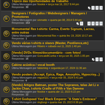
Tópico das Oportunidades de Trabalho
Última Mensagem por
Nookie
«
terça mai 16, 2017 8:44 pm
Respostas:
30
1
2
3
Designers / Fotógrafos / Webdesigners / Managers /
Promotores
Última Mensagem por
sinmattic
«
quarta jan 08, 2014 5:44 pm
Respostas:
153
1
…
8
9
10
11
Monumental Rex t-shirts: Carma, Everto Signum, Lacrau,
entre outras
Última Mensagem por
Monumental Rex
«
quinta fev 19, 2026 10:17 am
Respostas:
1
Vendo várias t-shirts e sleevs (Master, Pestilence,etc)
Última Mensagem por
Ribeiro
«
sábado out 11, 2025 1:40 pm
[Vendo] DVDs filmes/documentário - com fotos!
Última Mensagem por
GoncaloBCunha
«
terça set 30, 2025 1:05 pm
Respostas:
16
1
2
Cabine acústica / vocal booth
Última Mensagem por
fabioming
«
segunda jun 17, 2024 11:36 am
Vendo posters (Accept, Epica, Rage, Amorphis, Hypocrisy...)
Última Mensagem por
miguel101
«
terça mar 05, 2024 5:41 pm
Respostas:
6
(Vendo) Artigos Batman, poster The Sopranos, telas Jet Li e
Jackie Chan, t-shirts Cradle of Filth e Van Damme
Última Mensagem por
Nookie
«
quarta abr 12, 2023 6:22 pm
Respostas:
12
T-shirt Godspeed You! Black Emperor "A State's Embrace"
Última Mensagem por
ringfungi
«
quarta mar 15, 2023 8:38 pm