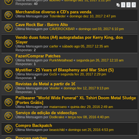
Última Mensagem por
aBisMo
«
domingo dez 31, 2017 2:22 pm
Respostas:
40
1
2
3
Merchandise diverso e CD's para venda
Última Mensagem por
Totenlieder
«
domingo dez 10, 2017 2:47 pm
Cave Rock Bar - Bairro Alto
Última Mensagem por
CAVEROCKBAR
«
domingo set 03, 2017 6:10 pm
Vendo duas fotos (A4) autografadas por Kerry King, dos
Slayer
Última Mensagem por
carfer
«
sábado ago 05, 2017 12:35 am
Respostas:
2
Fazer/Comprar Patches
Última Mensagem por
PunkMetalhead
«
segunda jun 26, 2017 12:10 am
Respostas:
1
Mystifier - 25 Years of Blasphemy and War Shirt (S)
Última Mensagem por
GoSi
«
segunda fev 20, 2017 2:29 pm
Respostas:
8
Revistas de Metal a partir de 1€
Última Mensagem por
Vooder
«
domingo fev 12, 2017 9:13 pm
Respostas:
1
Pallbearer "World Wide Funeral" XL Tshirt Doom Metal Sludge
[Portes Grátis]
Última Mensagem por
matarroano
«
quinta dez 29, 2016 2:49 am
Serviço de edição de videoclips
Última Mensagem por
Dodkrake
«
terça nov 08, 2016 4:40 pm
Compro Backpatch
Última Mensagem por
beastchild
«
domingo set 25, 2016 4:53 pm
Procuro patches