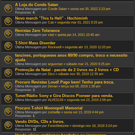
A Loja do Conde Satan
Última Mensagem por
Conde Satan
«
sexta set 30, 2022 2:23 pm
Respostas:
6
Novo merch "This Is Hell" - Hochiminh
Última Mensagem por
Cati
«
segunda mar 01, 2021 8:25 pm
Revistas Zero Tolerance
Última Mensagem por
vlad
«
quinta jan 14, 2021 10:45 am
T-Shirt Mass Disorder
Última Mensagem por
Rockwell
«
segunda abr 13, 2020 11:03 pm
fanzines, portugueses anos 80/90 compro, troco e necessito
ajuda
Última Mensagem por
argusman
«
sábado mar 21, 2020 9:25 pm
Promoção de Natal - pacote de 2 livros ou 2 livros + CD
Última Mensagem por
Dico
«
sábado nov 30, 2019 12:39 am
Procuro Revistas Loud! Pago bem! Tenho para troca.
Última Mensagem por
Devan
«
terça out 08, 2019 1:38 pm
Respostas:
3
Tuner/Rádio Sony e Gira Discos Pioneer para venda.
Última Mensagem por
ALVES134
«
segunda set 23, 2019 2:09 pm
Procuro T-shirt Moonspell Memorial
Última Mensagem por
zorbaflip
«
sexta set 13, 2019 4:44 pm
Respostas:
1
Vendo DVDs, CDs e livros.
Última Mensagem por
FenixWebzine
«
domingo nov 18, 2018 3:24 pm
Respostas:
11