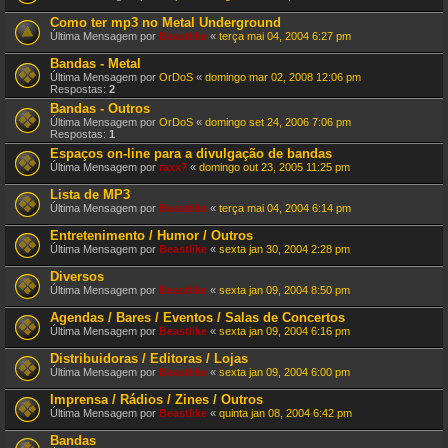
Como ter mp3 no Metal Underground
Última Mensagem por
Beastlike
«
terça mai 04, 2004 6:27 pm
Bandas - Metal
Última Mensagem por
OrDoS
«
domingo mar 02, 2008 12:06 pm
Respostas:
2
Bandas - Outros
Última Mensagem por
OrDoS
«
domingo set 24, 2006 7:06 pm
Respostas:
1
Espaços on-line para a divulgação de bandas
Última Mensagem por
raxx7
«
domingo out 23, 2005 11:25 pm
Lista de MP3
Última Mensagem por
Beastlike
«
terça mai 04, 2004 6:14 pm
Entretenimento / Humor / Outros
Última Mensagem por
Beastlike
«
sexta jan 30, 2004 2:28 pm
Diversos
Última Mensagem por
Beastlike
«
sexta jan 09, 2004 8:50 pm
Agendas / Bares / Eventos / Salas de Concertos
Última Mensagem por
Beastlike
«
sexta jan 09, 2004 6:16 pm
Distribuidoras / Editoras / Lojas
Última Mensagem por
Beastlike
«
sexta jan 09, 2004 6:00 pm
Imprensa / Rádios / Zines / Outros
Última Mensagem por
Beastlike
«
quinta jan 08, 2004 6:42 pm
Bandas