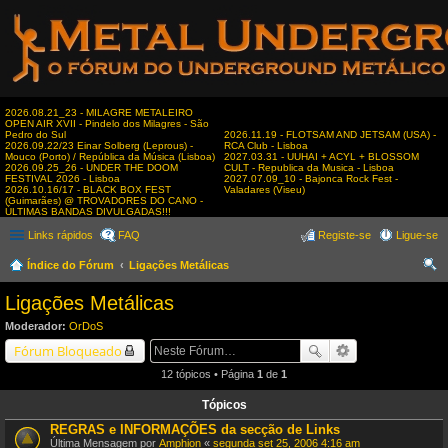
2026.08.21_23 - MILAGRE METALEIRO
OPEN AIR XVII - Pindelo dos Milagres - São
Pedro do Sul
2026.11.19 - FLOTSAM AND JETSAM (USA) -
2026.09.22/23 Einar Solberg (Leprous) -
RCA Club - Lisboa
Mouco (Porto) / República da Música (Lisboa)
2027.03.31 - UUHAI + ACYL + BLOSSOM
2026.09.25_26 - UNDER THE DOOM
CULT - Republica da Musica - Lisboa
FESTIVAL 2026 - Lisboa
2027.07.09_10 - Bajonca Rock Fest -
2026.10.16/17 - BLACK BOX FEST
Valadares (Viseu)
(Guimarães) @ TROVADORES DO CANO -
ÚLTIMAS BANDAS DIVULGADAS!!!
Links rápidos
FAQ
Registe-se
Ligue-se
Índice do Fórum
Ligações Metálicas
es
Ligações Metálicas
qui
Moderador:
OrDoS
sar
Fórum Bloqueado
12 tópicos • Página
1
de
1
Tópicos
REGRAS e INFORMAÇÕES da secção de Links
Última Mensagem por
Amphion
«
segunda set 25, 2006 4:16 am