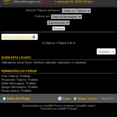
Última Mensagem por
Beastlike
«
quinta jan 08, 2004 5:44 pm
Mostrar Tópicos anteriores:
Ordenar por
Fórum Bloqueado
12 tópicos • Página
1
de
1
Ir para
QUEM ESTÁ LIGADO:
Utilizadores neste fórum: Nenhum utilizador registado e 2 visitantes
PERMISSÕES DO FÓRUM
Criar Tópicos: Proibido
Responder Tópicos: Proibido
Editar Mensagens: Proibido
Apagar Mensagens: Proibido
Enviar anexos: Proibido
Índice do Fórum
Equipa
Apagar cookies
Hora UTC
Desenvolvido por
phpBB
® Forum Software © phpBB Limited
Traduzido por phpBB Portugal