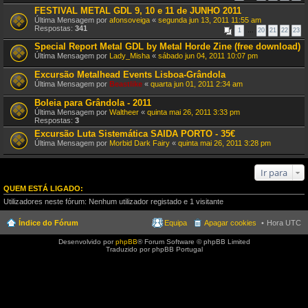
FESTIVAL METAL GDL 9, 10 e 11 de JUNHO 2011
Última Mensagem por
afonsoveiga
«
segunda jun 13, 2011 11:55 am
Respostas:
341
1
…
20
21
22
23
Special Report Metal GDL by Metal Horde Zine (free download)
Última Mensagem por
Lady_Misha
«
sábado jun 04, 2011 10:07 pm
Excursão Metalhead Events Lisboa-Grândola
Última Mensagem por
Beastlike
«
quarta jun 01, 2011 2:34 am
Boleia para Grândola - 2011
Última Mensagem por
Waltheer
«
quinta mai 26, 2011 3:33 pm
Respostas:
3
Excursão Luta Sistemática SAIDA PORTO - 35€
Última Mensagem por
Morbid Dark Fairy
«
quinta mai 26, 2011 3:28 pm
Ir para
QUEM ESTÁ LIGADO:
Utilizadores neste fórum: Nenhum utilizador registado e 1 visitante
Índice do Fórum
Equipa
Apagar cookies
Hora UTC
Desenvolvido por
phpBB
® Forum Software © phpBB Limited
Traduzido por phpBB Portugal