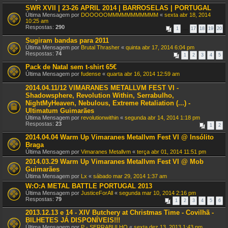
SWR XVII | 23-26 APRIL 2014 | BARROSELAS | PORTUGAL
Última Mensagem por
DOOOOOMMMMMMMMMMM
«
sexta abr 18, 2014
10:25 am
Respostas:
290
1
…
17
18
19
20
Sugiram bandas para 2011
Última Mensagem por
Brutal Thrasher
«
quinta abr 17, 2014 6:04 pm
Respostas:
74
1
2
3
4
5
Pack de Natal sem t-shirt 65€
Última Mensagem por
fudense
«
quarta abr 16, 2014 12:59 am
2014.04.11/12 VIMARANES METALLVM FEST VI -
Shadowsphere, Revolution Within, Serrabulho,
NightMyHeaven, Nebulous, Extreme Retaliation (...) -
Ultimatum Guimarães
Última Mensagem por
revolutionwithin
«
segunda abr 14, 2014 1:18 pm
Respostas:
23
1
2
2014.04.04 Warm Up Vimaranes Metallvm Fest VI @ Insólito
Braga
Última Mensagem por
Vimaranes Metallvm
«
terça abr 01, 2014 11:51 pm
2014.03.29 Warm Up Vimaranes Metallvm Fest VI @ Mob
Guimarães
Última Mensagem por
Lx
«
sábado mar 29, 2014 1:37 am
W:O:A METAL BATTLE PORTUGAL 2013
Última Mensagem por
JusticeForAll
«
segunda mar 10, 2014 2:16 pm
Respostas:
79
1
2
3
4
5
6
2013.12.13 e 14 - XIV Butchery at Christmas Time - Covilhã -
BILHETES JÁ DISPONÍVEIS!!!
Última Mensagem por
P - SERRABULHO
«
sexta dez 13, 2013 1:43 pm