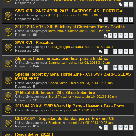
Respostas:
21
1
2
SWR XVI | 24-27 APRIL 2013 | BARROSELAS | PORTUGAL
Última Mensagem por
[BR11]
«
quinta dez 12, 2013 7:00 pm
Respostas:
648
1
…
41
42
43
44
2012.12.14 e 15 - XIII Butchery at Christmas Time - Covilhã
Última Mensagem por
metal-man
«
sábado out 12, 2013 1:27 pm
Respostas:
60
1
2
3
4
5
SWR XVI - Rescaldo
Última Mensagem por
Costa_Maggot
«
quarta mai 22, 2013 9:30 pm
Respostas:
102
1
…
4
5
6
7
Algumas frases miticas...vão ficar para a história.
Última Mensagem por
Sammanaz
«
quinta mai 02, 2013 3:49 pm
Respostas:
244
1
…
14
15
16
17
Special Report by Metal Horde Zine - XVI SWR BARROSELAS
METALFEST
Última Mensagem por
Conde Satan
«
terça abr 23, 2013 12:30 am
Respostas:
5
1º Metal GDL Indoor - 28 e 29 de Setembro
Última Mensagem por
Brutal Thrasher
«
quarta abr 10, 2013 6:39 pm
Respostas:
12
2013.04.20 XVI SWR Warm Up Party - Heaven's Bar - Porto
Última Mensagem por
Coarse
«
quarta abr 10, 2013 10:17 am
CEOA200? - Sugestão de Bandas para o Próximo CE
Última Mensagem por
Bombeiro
«
segunda abr 08, 2013 10:03 am
Respostas:
815
1
…
52
53
54
55
Rescaldation 2012!!!