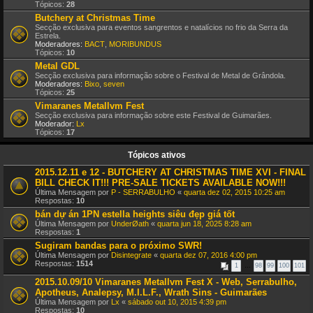
Tópicos:
28
Butchery at Christmas Time
Secção exclusiva para eventos sangrentos e natalícios no frio da Serra da
Estrela.
Moderadores:
BACT
,
MORIBUNDUS
Tópicos:
10
Metal GDL
Secção exclusiva para informação sobre o Festival de Metal de Grândola.
Moderadores:
Bixo
,
seven
Tópicos:
25
Vimaranes Metallvm Fest
Secção exclusiva para informação sobre este Festival de Guimarães.
Moderador:
Lx
Tópicos:
17
Tópicos ativos
2015.12.11 e 12 - BUTCHERY AT CHRISTMAS TIME XVI - FINAL
BILL CHECK IT!!! PRE-SALE TICKETS AVAILABLE NOW!!!
Última Mensagem por
P - SERRABULHO
«
quarta dez 02, 2015 10:25 am
Respostas:
10
bán dự án 1PN estella heights siêu đẹp giá tốt
Última Mensagem por
UnderØath
«
quarta jun 18, 2025 8:28 am
Respostas:
1
Sugiram bandas para o próximo SWR!
Última Mensagem por
Disintegrate
«
quarta dez 07, 2016 4:00 pm
Respostas:
1514
1
…
98
99
100
101
2015.10.09/10 Vimaranes Metallvm Fest X - Web, Serrabulho,
Apotheus, Analepsy, M.I.L.F., Wrath Sins - Guimarães
Última Mensagem por
Lx
«
sábado out 10, 2015 4:39 pm
Respostas:
10