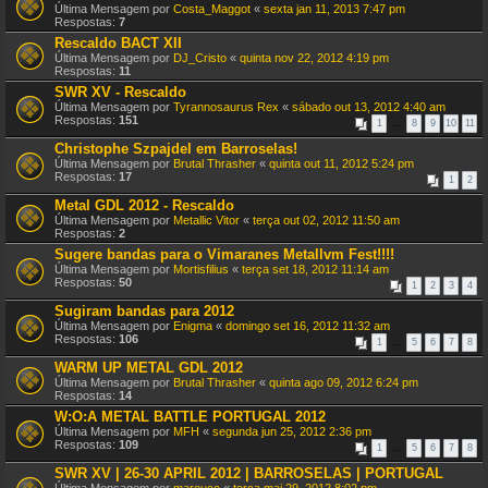
Última Mensagem por
Costa_Maggot
«
sexta jan 11, 2013 7:47 pm
Respostas:
7
Rescaldo BACT XII
Última Mensagem por
DJ_Cristo
«
quinta nov 22, 2012 4:19 pm
Respostas:
11
SWR XV - Rescaldo
Última Mensagem por
Tyrannosaurus Rex
«
sábado out 13, 2012 4:40 am
Respostas:
151
1
…
8
9
10
11
Christophe Szpajdel em Barroselas!
Última Mensagem por
Brutal Thrasher
«
quinta out 11, 2012 5:24 pm
Respostas:
17
1
2
Metal GDL 2012 - Rescaldo
Última Mensagem por
Metallic Vitor
«
terça out 02, 2012 11:50 am
Respostas:
2
Sugere bandas para o Vimaranes Metallvm Fest!!!!
Última Mensagem por
Mortisfilius
«
terça set 18, 2012 11:14 am
Respostas:
50
1
2
3
4
Sugiram bandas para 2012
Última Mensagem por
Enigma
«
domingo set 16, 2012 11:32 am
Respostas:
106
1
…
5
6
7
8
WARM UP METAL GDL 2012
Última Mensagem por
Brutal Thrasher
«
quinta ago 09, 2012 6:24 pm
Respostas:
14
W:O:A METAL BATTLE PORTUGAL 2012
Última Mensagem por
MFH
«
segunda jun 25, 2012 2:36 pm
Respostas:
109
1
…
5
6
7
8
SWR XV | 26-30 APRIL 2012 | BARROSELAS | PORTUGAL