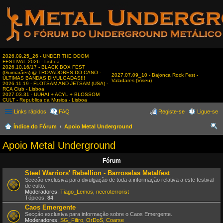
2026.09.25_26 - UNDER THE DOOM
FESTIVAL 2026 - Lisboa
2026.10.16/17 - BLACK BOX FEST
(Guimarães) @ TROVADORES DO CANO -
2027.07.09_10 - Bajonca Rock Fest -
ÚLTIMAS BANDAS DIVULGADAS!!!
Valadares (Viseu)
2026.11.19 - FLOTSAM AND JETSAM (USA) -
RCA Club - Lisboa
2027.03.31 - UUHAI + ACYL + BLOSSOM
CULT - Republica da Musica - Lisboa
Links rápidos
FAQ
Registe-se
Ligue-se
Índice do Fórum
Apoio Metal Underground
es
Apoio Metal Underground
qui
Fórum
sar
Steel Warriors' Rebellion - Barroselas Metalfest
Secção exclusiva para divulgação de toda a informação relativa a este festival
de culto.
Moderadores:
Tiago_Lemos
,
necroterrorist
Tópicos:
84
Caos Emergente
Secção exclusiva para informação sobre o Caos Emergente.
Moderadores:
SG_Filtro
,
OrDoS
,
Coarse