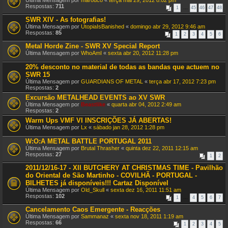
Última Mensagem por
marouco
«
terça mai 29, 2012 8:02 pm
Respostas:
711
1
…
45
46
47
48
SWR XIV - As fotografias!
Última Mensagem por
UtopiaIsBanished
«
domingo abr 29, 2012 9:46 am
Respostas:
85
1
2
3
4
5
6
Metal Horde Zine - SWR XV Special Report
Última Mensagem por
WhoAmI
«
sexta abr 20, 2012 11:28 pm
20% desconto no material de todas as bandas que actuem no
SWR 15
Última Mensagem por
GUARDIANS OF METAL
«
terça abr 17, 2012 7:23 pm
Respostas:
2
Excursão METALHEAD EVENTS ao XV SWR
Última Mensagem por
Beastlike
«
quarta abr 04, 2012 2:49 am
Respostas:
2
Warm Ups VMF VI INSCRIÇÕES JÁ ABERTAS!
Última Mensagem por
Lx
«
sábado jan 28, 2012 1:28 pm
W:O:A METAL BATTLE PORTUGAL 2011
Última Mensagem por
Brutal Thrasher
«
quinta dez 22, 2011 12:15 am
Respostas:
27
1
2
2011/12/16-17 - XII BUTCHERY AT CHRISTMAS TIME - Pavilhão
do Oriental de São Martinho - COVILHÃ - PORTUGAL -
BILHETES já disponíveis!!! Cartaz Disponível
Última Mensagem por
Old_Skull
«
sexta dez 16, 2011 11:51 am
Respostas:
102
1
…
4
5
6
7
Cancelamento Caos Emergente - Reacções
Última Mensagem por
Sammanaz
«
sexta nov 18, 2011 1:19 am
Respostas:
66
1
2
3
4
5