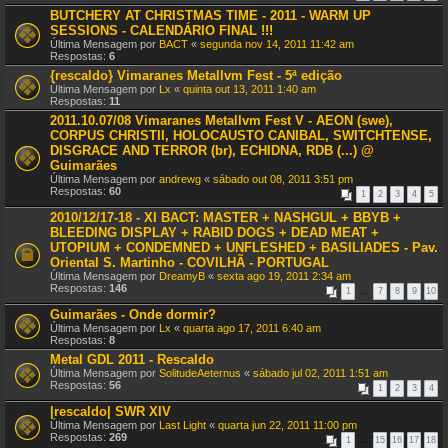
BUTCHERY AT CHRISTMAS TIME - 2011 - WARM UP
SESSIONS - CALENDÁRIO FINAL !!!
Última Mensagem por
BACT
«
segunda nov 14, 2011 11:42 am
Respostas:
6
{rescaldo} Vimaranes Metallvm Fest - 5ª edição
Última Mensagem por
Lx
«
quinta out 13, 2011 1:40 am
Respostas:
11
2011.10.07/08 Vimaranes Metallvm Fest V - AEON (swe),
CORPUS CHRISTII, HOLOCAUSTO CANIBAL, SWITCHTENSE,
DISGRACE AND TERROR (br), ECHIDNA, RDB (...) @
Guimarães
Última Mensagem por
andrewg
«
sábado out 08, 2011 3:51 pm
Respostas:
60
1
2
3
4
5
2010/12/17-18 - XI BACT: MASTER + NASHGUL + BBYB +
BLEEDING DISPLAY + RABID DOGS + DEAD MEAT +
UTOPIUM + CONDEMNED + UNFLESHED + BASILIADES - Pav.
Oriental S. Martinho - COVILHÃ - PORTUGAL
Última Mensagem por
DreamyB
«
sexta ago 19, 2011 2:34 am
Respostas:
146
1
…
7
8
9
10
Guimarães - Onde dormir?
Última Mensagem por
Lx
«
quarta ago 17, 2011 6:40 am
Respostas:
8
Metal GDL 2011 - Rescaldo
Última Mensagem por
SolitudeAeternus
«
sábado jul 02, 2011 1:51 am
Respostas:
56
1
2
3
4
|rescaldo| SWR XIV
Última Mensagem por
Last Light
«
quarta jun 22, 2011 11:00 pm
Respostas:
269
1
…
15
16
17
18