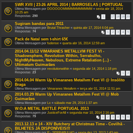
SWR XVII | 23-26 APRIL 2014 | BARROSELAS | PORTUGAL
Última Mensagem por
DOOOOOMMMMMMMMMMM
«
sexta abr 18, 2014
10:25 am
Respostas:
290
1
…
17
18
19
20
Sugiram bandas para 2011
Última Mensagem por
Brutal Thrasher
«
quinta abr 17, 2014 6:04 pm
Respostas:
74
1
2
3
4
5
Pack de Natal sem t-shirt 65€
Última Mensagem por
fudense
«
quarta abr 16, 2014 12:59 am
2014.04.11/12 VIMARANES METALLVM FEST VI -
Shadowsphere, Revolution Within, Serrabulho,
NightMyHeaven, Nebulous, Extreme Retaliation (...) -
Ultimatum Guimarães
Última Mensagem por
revolutionwithin
«
segunda abr 14, 2014 1:18 pm
Respostas:
23
1
2
2014.04.04 Warm Up Vimaranes Metallvm Fest VI @ Insólito
Braga
Última Mensagem por
Vimaranes Metallvm
«
terça abr 01, 2014 11:51 pm
2014.03.29 Warm Up Vimaranes Metallvm Fest VI @ Mob
Guimarães
Última Mensagem por
Lx
«
sábado mar 29, 2014 1:37 am
W:O:A METAL BATTLE PORTUGAL 2013
Última Mensagem por
JusticeForAll
«
segunda mar 10, 2014 2:16 pm
Respostas:
79
1
2
3
4
5
6
2013.12.13 e 14 - XIV Butchery at Christmas Time - Covilhã -
BILHETES JÁ DISPONÍVEIS!!!
Última Mensagem por
P - SERRABULHO
«
sexta dez 13, 2013 1:43 pm