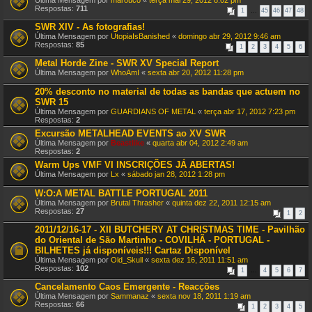
Última Mensagem por
marouco
«
terça mai 29, 2012 8:02 pm
Respostas:
711
1
…
45
46
47
48
SWR XIV - As fotografias!
Última Mensagem por
UtopiaIsBanished
«
domingo abr 29, 2012 9:46 am
Respostas:
85
1
2
3
4
5
6
Metal Horde Zine - SWR XV Special Report
Última Mensagem por
WhoAmI
«
sexta abr 20, 2012 11:28 pm
20% desconto no material de todas as bandas que actuem no
SWR 15
Última Mensagem por
GUARDIANS OF METAL
«
terça abr 17, 2012 7:23 pm
Respostas:
2
Excursão METALHEAD EVENTS ao XV SWR
Última Mensagem por
Beastlike
«
quarta abr 04, 2012 2:49 am
Respostas:
2
Warm Ups VMF VI INSCRIÇÕES JÁ ABERTAS!
Última Mensagem por
Lx
«
sábado jan 28, 2012 1:28 pm
W:O:A METAL BATTLE PORTUGAL 2011
Última Mensagem por
Brutal Thrasher
«
quinta dez 22, 2011 12:15 am
Respostas:
27
1
2
2011/12/16-17 - XII BUTCHERY AT CHRISTMAS TIME - Pavilhão
do Oriental de São Martinho - COVILHÃ - PORTUGAL -
BILHETES já disponíveis!!! Cartaz Disponível
Última Mensagem por
Old_Skull
«
sexta dez 16, 2011 11:51 am
Respostas:
102
1
…
4
5
6
7
Cancelamento Caos Emergente - Reacções
Última Mensagem por
Sammanaz
«
sexta nov 18, 2011 1:19 am
Respostas:
66
1
2
3
4
5