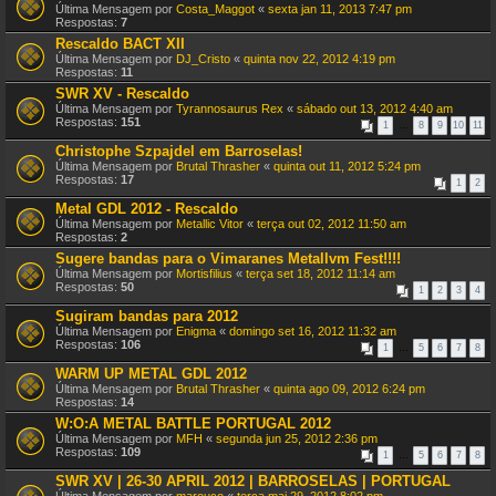
Última Mensagem por
Costa_Maggot
«
sexta jan 11, 2013 7:47 pm
Respostas:
7
Rescaldo BACT XII
Última Mensagem por
DJ_Cristo
«
quinta nov 22, 2012 4:19 pm
Respostas:
11
SWR XV - Rescaldo
Última Mensagem por
Tyrannosaurus Rex
«
sábado out 13, 2012 4:40 am
Respostas:
151
1
…
8
9
10
11
Christophe Szpajdel em Barroselas!
Última Mensagem por
Brutal Thrasher
«
quinta out 11, 2012 5:24 pm
Respostas:
17
1
2
Metal GDL 2012 - Rescaldo
Última Mensagem por
Metallic Vitor
«
terça out 02, 2012 11:50 am
Respostas:
2
Sugere bandas para o Vimaranes Metallvm Fest!!!!
Última Mensagem por
Mortisfilius
«
terça set 18, 2012 11:14 am
Respostas:
50
1
2
3
4
Sugiram bandas para 2012
Última Mensagem por
Enigma
«
domingo set 16, 2012 11:32 am
Respostas:
106
1
…
5
6
7
8
WARM UP METAL GDL 2012
Última Mensagem por
Brutal Thrasher
«
quinta ago 09, 2012 6:24 pm
Respostas:
14
W:O:A METAL BATTLE PORTUGAL 2012
Última Mensagem por
MFH
«
segunda jun 25, 2012 2:36 pm
Respostas:
109
1
…
5
6
7
8
SWR XV | 26-30 APRIL 2012 | BARROSELAS | PORTUGAL