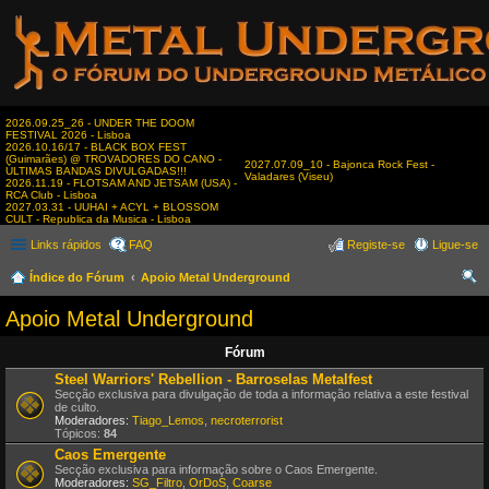
2026.09.25_26 - UNDER THE DOOM
FESTIVAL 2026 - Lisboa
2026.10.16/17 - BLACK BOX FEST
(Guimarães) @ TROVADORES DO CANO -
2027.07.09_10 - Bajonca Rock Fest -
ÚLTIMAS BANDAS DIVULGADAS!!!
Valadares (Viseu)
2026.11.19 - FLOTSAM AND JETSAM (USA) -
RCA Club - Lisboa
2027.03.31 - UUHAI + ACYL + BLOSSOM
CULT - Republica da Musica - Lisboa
Links rápidos
FAQ
Registe-se
Ligue-se
Índice do Fórum
Apoio Metal Underground
es
Apoio Metal Underground
qui
Fórum
sar
Steel Warriors' Rebellion - Barroselas Metalfest
Secção exclusiva para divulgação de toda a informação relativa a este festival
de culto.
Moderadores:
Tiago_Lemos
,
necroterrorist
Tópicos:
84
Caos Emergente
Secção exclusiva para informação sobre o Caos Emergente.
Moderadores:
SG_Filtro
,
OrDoS
,
Coarse