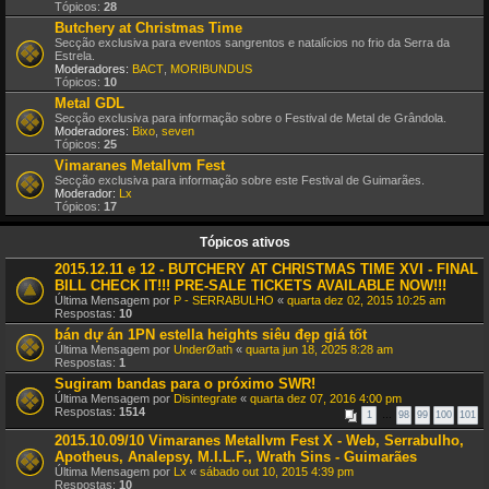
Tópicos:
28
Butchery at Christmas Time
Secção exclusiva para eventos sangrentos e natalícios no frio da Serra da
Estrela.
Moderadores:
BACT
,
MORIBUNDUS
Tópicos:
10
Metal GDL
Secção exclusiva para informação sobre o Festival de Metal de Grândola.
Moderadores:
Bixo
,
seven
Tópicos:
25
Vimaranes Metallvm Fest
Secção exclusiva para informação sobre este Festival de Guimarães.
Moderador:
Lx
Tópicos:
17
Tópicos ativos
2015.12.11 e 12 - BUTCHERY AT CHRISTMAS TIME XVI - FINAL
BILL CHECK IT!!! PRE-SALE TICKETS AVAILABLE NOW!!!
Última Mensagem por
P - SERRABULHO
«
quarta dez 02, 2015 10:25 am
Respostas:
10
bán dự án 1PN estella heights siêu đẹp giá tốt
Última Mensagem por
UnderØath
«
quarta jun 18, 2025 8:28 am
Respostas:
1
Sugiram bandas para o próximo SWR!
Última Mensagem por
Disintegrate
«
quarta dez 07, 2016 4:00 pm
Respostas:
1514
1
…
98
99
100
101
2015.10.09/10 Vimaranes Metallvm Fest X - Web, Serrabulho,
Apotheus, Analepsy, M.I.L.F., Wrath Sins - Guimarães
Última Mensagem por
Lx
«
sábado out 10, 2015 4:39 pm
Respostas:
10