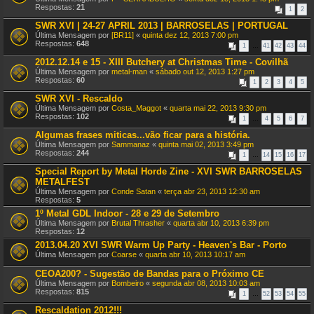
Respostas:
21
1
2
SWR XVI | 24-27 APRIL 2013 | BARROSELAS | PORTUGAL
Última Mensagem por
[BR11]
«
quinta dez 12, 2013 7:00 pm
Respostas:
648
1
…
41
42
43
44
2012.12.14 e 15 - XIII Butchery at Christmas Time - Covilhã
Última Mensagem por
metal-man
«
sábado out 12, 2013 1:27 pm
Respostas:
60
1
2
3
4
5
SWR XVI - Rescaldo
Última Mensagem por
Costa_Maggot
«
quarta mai 22, 2013 9:30 pm
Respostas:
102
1
…
4
5
6
7
Algumas frases miticas...vão ficar para a história.
Última Mensagem por
Sammanaz
«
quinta mai 02, 2013 3:49 pm
Respostas:
244
1
…
14
15
16
17
Special Report by Metal Horde Zine - XVI SWR BARROSELAS
METALFEST
Última Mensagem por
Conde Satan
«
terça abr 23, 2013 12:30 am
Respostas:
5
1º Metal GDL Indoor - 28 e 29 de Setembro
Última Mensagem por
Brutal Thrasher
«
quarta abr 10, 2013 6:39 pm
Respostas:
12
2013.04.20 XVI SWR Warm Up Party - Heaven's Bar - Porto
Última Mensagem por
Coarse
«
quarta abr 10, 2013 10:17 am
CEOA200? - Sugestão de Bandas para o Próximo CE
Última Mensagem por
Bombeiro
«
segunda abr 08, 2013 10:03 am
Respostas:
815
1
…
52
53
54
55
Rescaldation 2012!!!