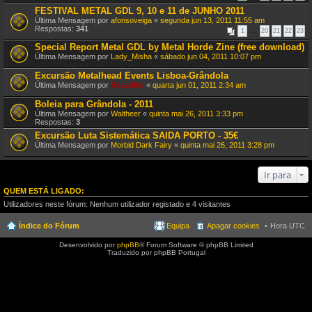
FESTIVAL METAL GDL 9, 10 e 11 de JUNHO 2011
Última Mensagem por
afonsoveiga
«
segunda jun 13, 2011 11:55 am
Respostas:
341
1
…
20
21
22
23
Special Report Metal GDL by Metal Horde Zine (free download)
Última Mensagem por
Lady_Misha
«
sábado jun 04, 2011 10:07 pm
Excursão Metalhead Events Lisboa-Grândola
Última Mensagem por
Beastlike
«
quarta jun 01, 2011 2:34 am
Boleia para Grândola - 2011
Última Mensagem por
Waltheer
«
quinta mai 26, 2011 3:33 pm
Respostas:
3
Excursão Luta Sistemática SAIDA PORTO - 35€
Última Mensagem por
Morbid Dark Fairy
«
quinta mai 26, 2011 3:28 pm
Ir para
QUEM ESTÁ LIGADO:
Utilizadores neste fórum: Nenhum utilizador registado e 4 visitantes
Índice do Fórum
Equipa
Apagar cookies
Hora UTC
Desenvolvido por
phpBB
® Forum Software © phpBB Limited
Traduzido por phpBB Portugal