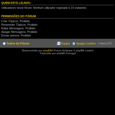
QUEM ESTÁ LIGADO:
Utilizadores neste fórum: Nenhum utilizador registado e 23 visitantes
PERMISSÕES DO FÓRUM
Criar Tópicos: Proibido
Responder Tópicos: Proibido
Editar Mensagens: Proibido
Apagar Mensagens: Proibido
Enviar anexos: Proibido
Índice do Fórum
Equipa
Apagar cookies
Hora UTC
Desenvolvido por
phpBB
® Forum Software © phpBB Limited
Traduzido por phpBB Portugal