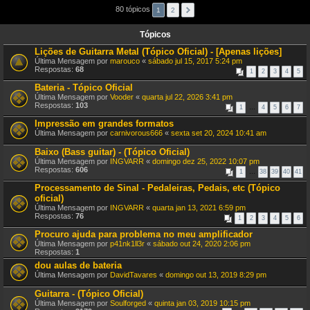
80 tópicos
1
2
Tópicos
Lições de Guitarra Metal (Tópico Oficial) - [Apenas lições]
Última Mensagem por
marouco
«
sábado jul 15, 2017 5:24 pm
Respostas:
68
1
2
3
4
5
Bateria - Tópico Oficial
Última Mensagem por
Vooder
«
quarta jul 22, 2026 3:41 pm
Respostas:
103
1
…
4
5
6
7
Impressão em grandes formatos
Última Mensagem por
carnivorous666
«
sexta set 20, 2024 10:41 am
Baixo (Bass guitar) - (Tópico Oficial)
Última Mensagem por
INGVARR
«
domingo dez 25, 2022 10:07 pm
Respostas:
606
1
…
38
39
40
41
Processamento de Sinal - Pedaleiras, Pedais, etc (Tópico
oficial)
Última Mensagem por
INGVARR
«
quarta jan 13, 2021 6:59 pm
Respostas:
76
1
2
3
4
5
6
Procuro ajuda para problema no meu amplificador
Última Mensagem por
p41nk1ll3r
«
sábado out 24, 2020 2:06 pm
Respostas:
1
dou aulas de bateria
Última Mensagem por
DavidTavares
«
domingo out 13, 2019 8:29 pm
Guitarra - (Tópico Oficial)
Última Mensagem por
Soulforged
«
quinta jan 03, 2019 10:15 pm