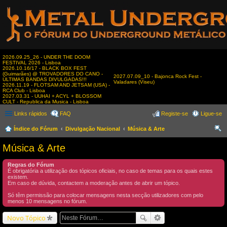
2026.09.25_26 - UNDER THE DOOM
FESTIVAL 2026 - Lisboa
2026.10.16/17 - BLACK BOX FEST
(Guimarães) @ TROVADORES DO CANO -
2027.07.09_10 - Bajonca Rock Fest -
ÚLTIMAS BANDAS DIVULGADAS!!!
Valadares (Viseu)
2026.11.19 - FLOTSAM AND JETSAM (USA) -
RCA Club - Lisboa
2027.03.31 - UUHAI + ACYL + BLOSSOM
CULT - Republica da Musica - Lisboa
Links rápidos
FAQ
Registe-se
Ligue-se
Índice do Fórum
Divulgação Nacional
Música & Arte
es
Música & Arte
qui
Regras do Fórum
sar
É obrigatória a utilização dos tópicos oficiais, no caso de temas para os quais estes
existem.
Em caso de dúvida, contactem a moderação antes de abrir um tópico.
Só têm permissão para colocar mensagens nesta secção utilizadores com pelo
menos 10 mensagens no fórum.
Novo Tópico