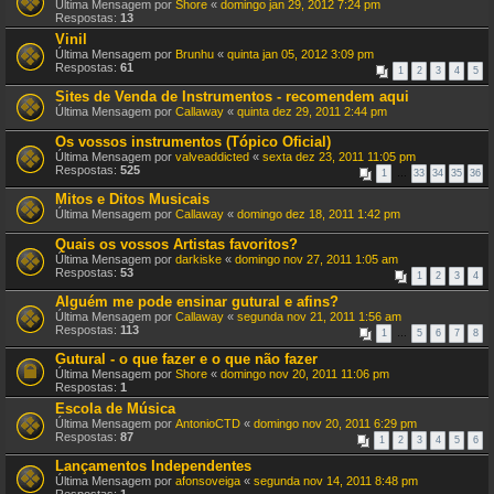
Última Mensagem por
Shore
«
domingo jan 29, 2012 7:24 pm
Respostas:
13
Vinil
Última Mensagem por
Brunhu
«
quinta jan 05, 2012 3:09 pm
Respostas:
61
1
2
3
4
5
Sites de Venda de Instrumentos - recomendem aqui
Última Mensagem por
Callaway
«
quinta dez 29, 2011 2:44 pm
Os vossos instrumentos (Tópico Oficial)
Última Mensagem por
valveaddicted
«
sexta dez 23, 2011 11:05 pm
Respostas:
525
1
…
33
34
35
36
Mitos e Ditos Musicais
Última Mensagem por
Callaway
«
domingo dez 18, 2011 1:42 pm
Quais os vossos Artistas favoritos?
Última Mensagem por
darkiske
«
domingo nov 27, 2011 1:05 am
Respostas:
53
1
2
3
4
Alguém me pode ensinar gutural e afins?
Última Mensagem por
Callaway
«
segunda nov 21, 2011 1:56 am
Respostas:
113
1
…
5
6
7
8
Gutural - o que fazer e o que não fazer
Última Mensagem por
Shore
«
domingo nov 20, 2011 11:06 pm
Respostas:
1
Escola de Música
Última Mensagem por
AntonioCTD
«
domingo nov 20, 2011 6:29 pm
Respostas:
87
1
2
3
4
5
6
Lançamentos Independentes
Última Mensagem por
afonsoveiga
«
segunda nov 14, 2011 8:48 pm