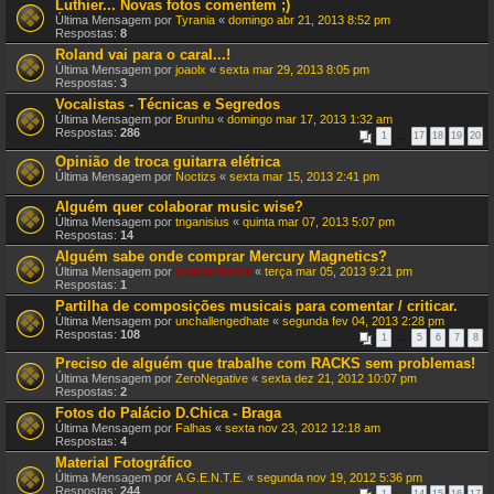
Luthier... Novas fotos comentem ;)
Última Mensagem por
Tyrania
«
domingo abr 21, 2013 8:52 pm
Respostas:
8
Roland vai para o caral...!
Última Mensagem por
joaolx
«
sexta mar 29, 2013 8:05 pm
Respostas:
3
Vocalistas - Técnicas e Segredos
Última Mensagem por
Brunhu
«
domingo mar 17, 2013 1:32 am
Respostas:
286
1
…
17
18
19
20
Opinião de troca guitarra elétrica
Última Mensagem por
Noctizs
«
sexta mar 15, 2013 2:41 pm
Alguém quer colaborar music wise?
Última Mensagem por
tnganisius
«
quinta mar 07, 2013 5:07 pm
Respostas:
14
Alguém sabe onde comprar Mercury Magnetics?
Última Mensagem por
meninobesta
«
terça mar 05, 2013 9:21 pm
Respostas:
1
Partilha de composições musicais para comentar / criticar.
Última Mensagem por
unchallengedhate
«
segunda fev 04, 2013 2:28 pm
Respostas:
108
1
…
5
6
7
8
Preciso de alguém que trabalhe com RACKS sem problemas!
Última Mensagem por
ZeroNegative
«
sexta dez 21, 2012 10:07 pm
Respostas:
2
Fotos do Palácio D.Chica - Braga
Última Mensagem por
Falhas
«
sexta nov 23, 2012 12:18 am
Respostas:
4
Material Fotográfico
Última Mensagem por
A.G.E.N.T.E.
«
segunda nov 19, 2012 5:36 pm
Respostas:
244