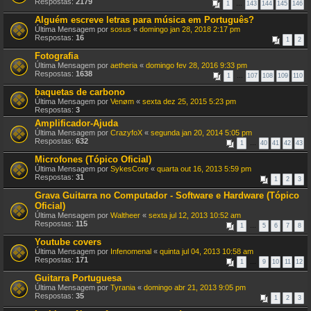
Respostas:
2179
1
…
143
144
145
146
Alguém escreve letras para música em Português?
Última Mensagem por
sosus
«
domingo jan 28, 2018 2:17 pm
Respostas:
16
1
2
Fotografia
Última Mensagem por
aetheria
«
domingo fev 28, 2016 9:33 pm
Respostas:
1638
1
…
107
108
109
110
baquetas de carbono
Última Mensagem por
Venøm
«
sexta dez 25, 2015 5:23 pm
Respostas:
3
Amplificador-Ajuda
Última Mensagem por
CrazyfoX
«
segunda jan 20, 2014 5:05 pm
Respostas:
632
1
…
40
41
42
43
Microfones (Tópico Oficial)
Última Mensagem por
SykesCore
«
quarta out 16, 2013 5:59 pm
Respostas:
31
1
2
3
Grava Guitarra no Computador - Software e Hardware (Tópico
Oficial)
Última Mensagem por
Waltheer
«
sexta jul 12, 2013 10:52 am
Respostas:
115
1
…
5
6
7
8
Youtube covers
Última Mensagem por
Infenomenal
«
quinta jul 04, 2013 10:58 am
Respostas:
171
1
…
9
10
11
12
Guitarra Portuguesa
Última Mensagem por
Tyrania
«
domingo abr 21, 2013 9:05 pm
Respostas:
35
1
2
3