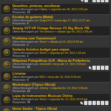
1
…
14
15
16
17
Desenhos, pinturas, esculturas
Última Mensagem por
Falhas
«
segunda nov 05, 2012 2:02 pm
Respostas:
13
Escalas de guitarra (Metal)
Última Mensagem por
DiogoCFH
«
sexta ago 17, 2012 12:27 am
Respostas:
5
Ampeg SVT-VR Vintage Reissue VS Big Block 750
Última Mensagem por
Terceirence
«
sábado ago 04, 2012 2:58 pm
Problema com Transmissor!
Última Mensagem por
Shore
«
sábado jul 14, 2012 8:30 am
Respostas:
1
Guitarra Acústica budget para viajem.
Última Mensagem por
Shore
«
segunda jun 04, 2012 1:53 pm
Respostas:
1
Máquinas Fotográficas SLR - Marca de Preferência
Última Mensagem por
otnemeM
«
terça abr 17, 2012 3:58 pm
Respostas:
56
1
2
3
4
Livrarias
Última Mensagem por
REG
«
terça abr 10, 2012 9:20 am
Respostas:
9
Workshops! (Tópico Oficial)
Última Mensagem por
Johnny
«
segunda fev 13, 2012 4:38 pm
Respostas:
12
Lojas de Instrumentos Musicais Online
Última Mensagem por
Shore
«
segunda fev 13, 2012 10:13 am
Respostas:
76
1
2
3
4
5
6
Home Studio - Tópico Oficial