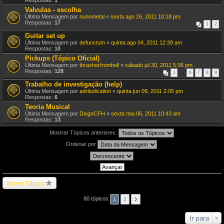
Respostas:
1
Valvulas - escolha
Última Mensagem por
nunometal
«
sexta ago 26, 2011 10:18 pm
Respostas:
17
1
2
Guitar set up
Última Mensagem por
defunctum
«
quinta ago 04, 2011 12:39 am
Respostas:
10
Pickups (Tópico Oficial)
Última Mensagem por
thrasherfromhell
«
sábado jul 30, 2011 5:36 pm
Respostas:
128
1
…
6
7
8
9
Trabalho de investigação (help)
Última Mensagem por
adribolication
«
quinta jun 09, 2011 2:05 pm
Respostas:
6
Teoria Musical
Última Mensagem por
DiogoCFH
«
sexta mai 06, 2011 10:43 am
Respostas:
13
Mostrar Tópicos anteriores:
Ordenar por
Novo Tópico
80 tópicos
1
2
Ir para