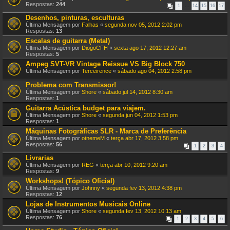
Respostas:
244
1
…
14
15
16
17
Desenhos, pinturas, esculturas
Última Mensagem por
Falhas
«
segunda nov 05, 2012 2:02 pm
Respostas:
13
Escalas de guitarra (Metal)
Última Mensagem por
DiogoCFH
«
sexta ago 17, 2012 12:27 am
Respostas:
5
Ampeg SVT-VR Vintage Reissue VS Big Block 750
Última Mensagem por
Terceirence
«
sábado ago 04, 2012 2:58 pm
Problema com Transmissor!
Última Mensagem por
Shore
«
sábado jul 14, 2012 8:30 am
Respostas:
1
Guitarra Acústica budget para viajem.
Última Mensagem por
Shore
«
segunda jun 04, 2012 1:53 pm
Respostas:
1
Máquinas Fotográficas SLR - Marca de Preferência
Última Mensagem por
otnemeM
«
terça abr 17, 2012 3:58 pm
Respostas:
56
1
2
3
4
Livrarias
Última Mensagem por
REG
«
terça abr 10, 2012 9:20 am
Respostas:
9
Workshops! (Tópico Oficial)
Última Mensagem por
Johnny
«
segunda fev 13, 2012 4:38 pm
Respostas:
12
Lojas de Instrumentos Musicais Online
Última Mensagem por
Shore
«
segunda fev 13, 2012 10:13 am
Respostas:
76
1
2
3
4
5
6