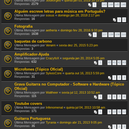
Última Mensagem por
Soulforged
«
quinta jan 03, 2019 10:15 pm
Respostas:
2179
1
…
143
144
145
146
Alguém escreve letras para música em Português?
Última Mensagem por
sosus
«
domingo jan 28, 2018 2:17 pm
Respostas:
16
1
2
Fotografia
Última Mensagem por
aetheria
«
domingo fev 28, 2016 9:33 pm
Respostas:
1638
1
…
107
108
109
110
baquetas de carbono
Última Mensagem por
Venøm
«
sexta dez 25, 2015 5:23 pm
Respostas:
3
Amplificador-Ajuda
Última Mensagem por
CrazyfoX
«
segunda jan 20, 2014 5:05 pm
Respostas:
632
1
…
40
41
42
43
Microfones (Tópico Oficial)
Última Mensagem por
SykesCore
«
quarta out 16, 2013 5:59 pm
Respostas:
31
1
2
3
Grava Guitarra no Computador - Software e Hardware (Tópico
Oficial)
Última Mensagem por
Waltheer
«
sexta jul 12, 2013 10:52 am
Respostas:
115
1
…
5
6
7
8
Youtube covers
Última Mensagem por
Infenomenal
«
quinta jul 04, 2013 10:58 am
Respostas:
171
1
…
9
10
11
12
Guitarra Portuguesa
Última Mensagem por
Tyrania
«
domingo abr 21, 2013 9:05 pm
Respostas:
35
1
2
3