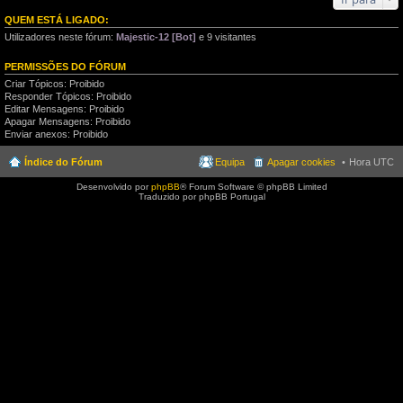
QUEM ESTÁ LIGADO:
Utilizadores neste fórum:
Majestic-12 [Bot]
e 9 visitantes
PERMISSÕES DO FÓRUM
Criar Tópicos: Proibido
Responder Tópicos: Proibido
Editar Mensagens: Proibido
Apagar Mensagens: Proibido
Enviar anexos: Proibido
Índice do Fórum
Equipa
Apagar cookies
Hora UTC
Desenvolvido por
phpBB
® Forum Software © phpBB Limited
Traduzido por phpBB Portugal