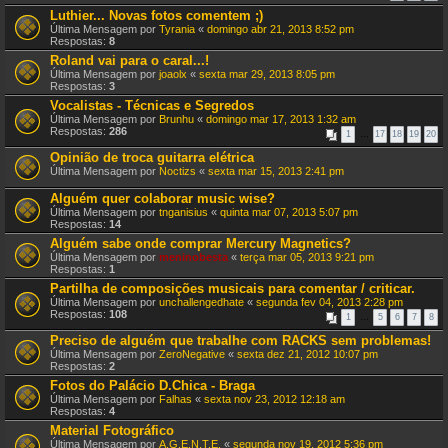
Luthier... Novas fotos comentem ;)
Última Mensagem por
Tyrania
«
domingo abr 21, 2013 8:52 pm
Respostas:
8
Roland vai para o caral...!
Última Mensagem por
joaolx
«
sexta mar 29, 2013 8:05 pm
Respostas:
3
Vocalistas - Técnicas e Segredos
Última Mensagem por
Brunhu
«
domingo mar 17, 2013 1:32 am
Respostas:
286
1
…
17
18
19
20
Opinião de troca guitarra elétrica
Última Mensagem por
Noctizs
«
sexta mar 15, 2013 2:41 pm
Alguém quer colaborar music wise?
Última Mensagem por
tnganisius
«
quinta mar 07, 2013 5:07 pm
Respostas:
14
Alguém sabe onde comprar Mercury Magnetics?
Última Mensagem por
meninobesta
«
terça mar 05, 2013 9:21 pm
Respostas:
1
Partilha de composições musicais para comentar / criticar.
Última Mensagem por
unchallengedhate
«
segunda fev 04, 2013 2:28 pm
Respostas:
108
1
…
5
6
7
8
Preciso de alguém que trabalhe com RACKS sem problemas!
Última Mensagem por
ZeroNegative
«
sexta dez 21, 2012 10:07 pm
Respostas:
2
Fotos do Palácio D.Chica - Braga
Última Mensagem por
Falhas
«
sexta nov 23, 2012 12:18 am
Respostas:
4
Material Fotográfico
Última Mensagem por
A.G.E.N.T.E.
«
segunda nov 19, 2012 5:36 pm