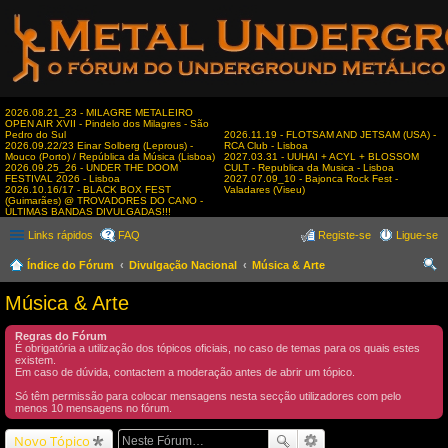
2026.08.21_23 - MILAGRE METALEIRO
OPEN AIR XVII - Pindelo dos Milagres - São
Pedro do Sul
2026.11.19 - FLOTSAM AND JETSAM (USA) -
2026.09.22/23 Einar Solberg (Leprous) -
RCA Club - Lisboa
Mouco (Porto) / República da Música (Lisboa)
2027.03.31 - UUHAI + ACYL + BLOSSOM
2026.09.25_26 - UNDER THE DOOM
CULT - Republica da Musica - Lisboa
FESTIVAL 2026 - Lisboa
2027.07.09_10 - Bajonca Rock Fest -
2026.10.16/17 - BLACK BOX FEST
Valadares (Viseu)
(Guimarães) @ TROVADORES DO CANO -
ÚLTIMAS BANDAS DIVULGADAS!!!
Links rápidos
FAQ
Registe-se
Ligue-se
Índice do Fórum
Divulgação Nacional
Música & Arte
es
Música & Arte
qui
Regras do Fórum
sar
É obrigatória a utilização dos tópicos oficiais, no caso de temas para os quais estes
existem.
Em caso de dúvida, contactem a moderação antes de abrir um tópico.
Só têm permissão para colocar mensagens nesta secção utilizadores com pelo
menos 10 mensagens no fórum.
Novo Tópico