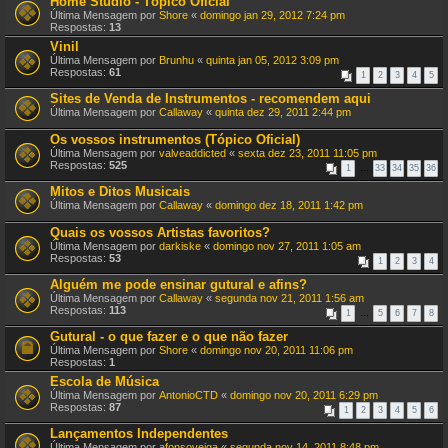
Home Studio - Tópico Oficial
Última Mensagem por
Shore
«
domingo jan 29, 2012 7:24 pm
Respostas:
13
Vinil
Última Mensagem por
Brunhu
«
quinta jan 05, 2012 3:09 pm
Respostas:
61
1
2
3
4
5
Sites de Venda de Instrumentos - recomendem aqui
Última Mensagem por
Callaway
«
quinta dez 29, 2011 2:44 pm
Os vossos instrumentos (Tópico Oficial)
Última Mensagem por
valveaddicted
«
sexta dez 23, 2011 11:05 pm
Respostas:
525
1
…
33
34
35
36
Mitos e Ditos Musicais
Última Mensagem por
Callaway
«
domingo dez 18, 2011 1:42 pm
Quais os vossos Artistas favoritos?
Última Mensagem por
darkiske
«
domingo nov 27, 2011 1:05 am
Respostas:
53
1
2
3
4
Alguém me pode ensinar gutural e afins?
Última Mensagem por
Callaway
«
segunda nov 21, 2011 1:56 am
Respostas:
113
1
…
5
6
7
8
Gutural - o que fazer e o que não fazer
Última Mensagem por
Shore
«
domingo nov 20, 2011 11:06 pm
Respostas:
1
Escola de Música
Última Mensagem por
AntonioCTD
«
domingo nov 20, 2011 6:29 pm
Respostas:
87
1
2
3
4
5
6
Lançamentos Independentes
Última Mensagem por
afonsoveiga
«
segunda nov 14, 2011 8:48 pm