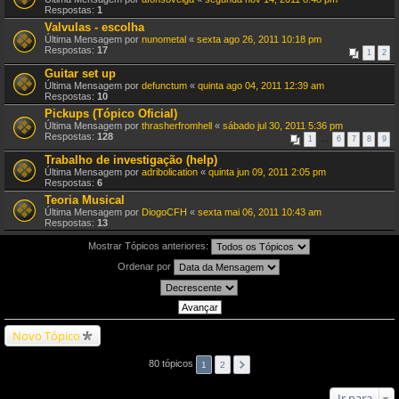
Respostas:
1
Valvulas - escolha
Última Mensagem por
nunometal
«
sexta ago 26, 2011 10:18 pm
Respostas:
17
1
2
Guitar set up
Última Mensagem por
defunctum
«
quinta ago 04, 2011 12:39 am
Respostas:
10
Pickups (Tópico Oficial)
Última Mensagem por
thrasherfromhell
«
sábado jul 30, 2011 5:36 pm
Respostas:
128
1
…
6
7
8
9
Trabalho de investigação (help)
Última Mensagem por
adribolication
«
quinta jun 09, 2011 2:05 pm
Respostas:
6
Teoria Musical
Última Mensagem por
DiogoCFH
«
sexta mai 06, 2011 10:43 am
Respostas:
13
Mostrar Tópicos anteriores:
Ordenar por
Novo Tópico
80 tópicos
1
2
Ir para