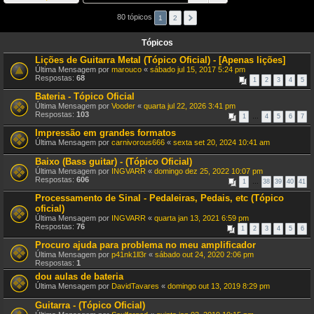
80 tópicos
1
2
Tópicos
Lições de Guitarra Metal (Tópico Oficial) - [Apenas lições]
Última Mensagem por
marouco
«
sábado jul 15, 2017 5:24 pm
Respostas:
68
1
2
3
4
5
Bateria - Tópico Oficial
Última Mensagem por
Vooder
«
quarta jul 22, 2026 3:41 pm
Respostas:
103
1
…
4
5
6
7
Impressão em grandes formatos
Última Mensagem por
carnivorous666
«
sexta set 20, 2024 10:41 am
Baixo (Bass guitar) - (Tópico Oficial)
Última Mensagem por
INGVARR
«
domingo dez 25, 2022 10:07 pm
Respostas:
606
1
…
38
39
40
41
Processamento de Sinal - Pedaleiras, Pedais, etc (Tópico
oficial)
Última Mensagem por
INGVARR
«
quarta jan 13, 2021 6:59 pm
Respostas:
76
1
2
3
4
5
6
Procuro ajuda para problema no meu amplificador
Última Mensagem por
p41nk1ll3r
«
sábado out 24, 2020 2:06 pm
Respostas:
1
dou aulas de bateria
Última Mensagem por
DavidTavares
«
domingo out 13, 2019 8:29 pm
Guitarra - (Tópico Oficial)