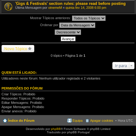
'Gigs & Festivals' section rules: please read before posting
Última Mensagem por
otnemeM
«
quinta fev 14, 2008 6:00 pm
Mostrar Tópicos anteriores:
Ordenar por
Novo Tópico
0 tópico • Página
1
de
1
Ir para
QUEM ESTÁ LIGADO:
Utilizadores neste fórum: Nenhum utilizador registado e 2 visitantes
PERMISSÕES DO FÓRUM
Criar Tópicos: Proibido
Responder Tópicos: Proibido
Editar Mensagens: Proibido
Apagar Mensagens: Proibido
Enviar anexos: Proibido
Índice do Fórum
Equipa
Apagar cookies
Hora UTC
Desenvolvido por
phpBB
® Forum Software © phpBB Limited
Traduzido por phpBB Portugal