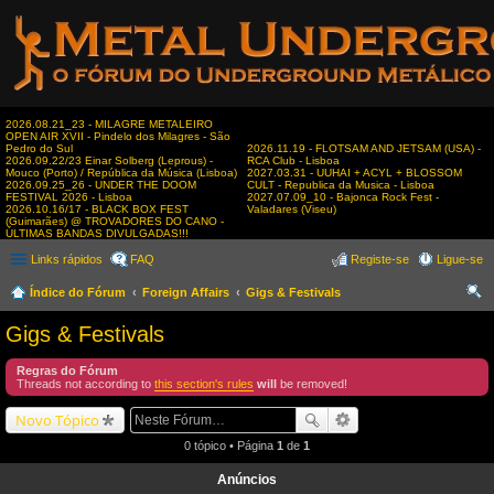
2026.08.21_23 - MILAGRE METALEIRO
OPEN AIR XVII - Pindelo dos Milagres - São
Pedro do Sul
2026.11.19 - FLOTSAM AND JETSAM (USA) -
2026.09.22/23 Einar Solberg (Leprous) -
RCA Club - Lisboa
Mouco (Porto) / República da Música (Lisboa)
2027.03.31 - UUHAI + ACYL + BLOSSOM
2026.09.25_26 - UNDER THE DOOM
CULT - Republica da Musica - Lisboa
FESTIVAL 2026 - Lisboa
2027.07.09_10 - Bajonca Rock Fest -
2026.10.16/17 - BLACK BOX FEST
Valadares (Viseu)
(Guimarães) @ TROVADORES DO CANO -
ÚLTIMAS BANDAS DIVULGADAS!!!
Links rápidos
FAQ
Registe-se
Ligue-se
Índice do Fórum
Foreign Affairs
Gigs & Festivals
es
Gigs & Festivals
qui
Regras do Fórum
sar
Threads not according to
this section's rules
will
be removed!
Novo Tópico
0 tópico • Página
1
de
1
Anúncios