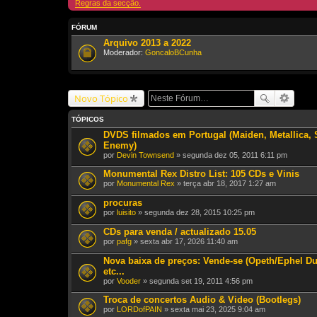
Regras da secção.
FÓRUM
Arquivo 2013 a 2022
Moderador:
GoncaloBCunha
Novo Tópico
TÓPICOS
DVDS filmados em Portugal (Maiden, Metallica,
Enemy)
por
Devin Townsend
» segunda dez 05, 2011 6:11 pm
Monumental Rex Distro List: 105 CDs e Vinis
por
Monumental Rex
» terça abr 18, 2017 1:27 am
procuras
por
luisito
» segunda dez 28, 2015 10:25 pm
CDs para venda / actualizado 15.05
por
pafg
» sexta abr 17, 2026 11:40 am
Nova baixa de preços: Vende-se (Opeth/Ephel D
etc...
por
Vooder
» segunda set 19, 2011 4:56 pm
Troca de concertos Audio & Video (Bootlegs)
por
LORDofPAIN
» sexta mai 23, 2025 9:04 am