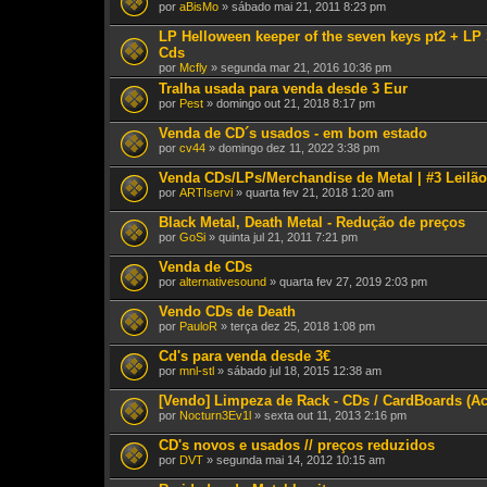
por
aBisMo
» sábado mai 21, 2011 8:23 pm
LP Helloween keeper of the seven keys pt2 + L
Cds
por
Mcfly
» segunda mar 21, 2016 10:36 pm
Tralha usada para venda desde 3 Eur
por
Pest
» domingo out 21, 2018 8:17 pm
Venda de CD´s usados - em bom estado
por
cv44
» domingo dez 11, 2022 3:38 pm
Venda CDs/LPs/Merchandise de Metal | #3 Leilão 
por
ARTIservi
» quarta fev 21, 2018 1:20 am
Black Metal, Death Metal - Redução de preços
por
GoSi
» quinta jul 21, 2011 7:21 pm
Venda de CDs
por
alternativesound
» quarta fev 27, 2019 2:03 pm
Vendo CDs de Death
por
PauloR
» terça dez 25, 2018 1:08 pm
Cd's para venda desde 3€
por
mnl-stl
» sábado jul 18, 2015 12:38 am
[Vendo] Limpeza de Rack - CDs / CardBoards (Ac
por
Nocturn3Ev1l
» sexta out 11, 2013 2:16 pm
CD's novos e usados // preços reduzidos
por
DVT
» segunda mai 14, 2012 10:15 am