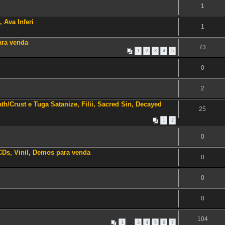
1
 Ava Inferi
1
ara venda
73
1
2
3
4
5
0
2
h/Crust e Tuga Satanize, Filii, Sacred Sin, Decayed
25
1
2
0
CDs, Vinil, Demos para venda
0
0
0
104
1
…
3
4
5
6
7