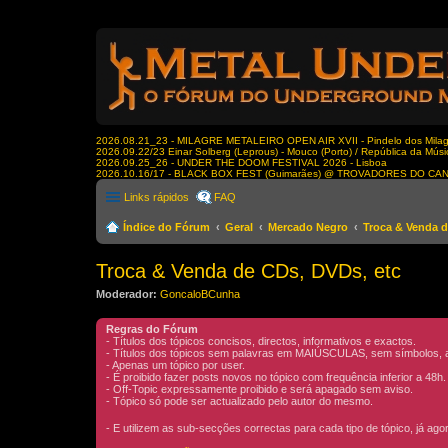
2026.08.21_23 - MILAGRE METALEIRO OPEN AIR XVII - Pindelo dos Milagr
2026.09.22/23 Einar Solberg (Leprous) - Mouco (Porto) / República da Músi
2026.09.25_26 - UNDER THE DOOM FESTIVAL 2026 - Lisboa
2026.10.16/17 - BLACK BOX FEST (Guimarães) @ TROVADORES DO CA
Links rápidos
FAQ
Índice do Fórum
Geral
Mercado Negro
Troca & Venda d
Troca & Venda de CDs, DVDs, etc
Moderador:
GoncaloBCunha
Regras do Fórum
- Títulos dos tópicos concisos, directos, informativos e exactos.
- Títulos dos tópicos sem palavras em MAIÚSCULAS, sem símbolos, asc
- Apenas um tópico por user.
- É proibido fazer posts novos no tópico com frequência inferior a 48h
- Off-Topic expressamente proibido e será apagado sem aviso.
- Tópico só pode ser actualizado pelo autor do mesmo.
- E utilizem as sub-secções correctas para cada tipo de tópico, já ag