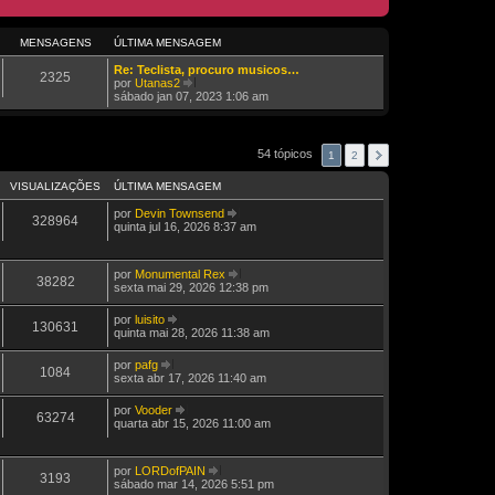
MENSAGENS
ÚLTIMA MENSAGEM
Re: Teclista, procuro musicos…
2325
por
Utanas2
V
sábado jan 07, 2023 1:06 am
e
j
a
a
54 tópicos
1
2
ú
l
VISUALIZAÇÕES
ÚLTIMA MENSAGEM
t
i
por
Devin Townsend
m
328964
V
quinta jul 16, 2026 8:37 am
a
e
M
j
e
a
n
por
Monumental Rex
a
s
38282
V
sexta mai 29, 2026 12:38 pm
ú
a
e
l
g
j
t
por
luisito
e
a
130631
V
i
quinta mai 28, 2026 11:38 am
m
a
e
m
ú
j
a
por
pafg
l
a
M
1084
V
sexta abr 17, 2026 11:40 am
t
a
e
e
i
ú
n
j
m
por
Vooder
l
s
a
63274
a
V
quarta abr 15, 2026 11:00 am
t
a
a
M
e
i
g
ú
e
j
m
e
l
n
a
a
m
t
por
LORDofPAIN
s
a
M
3193
i
V
sábado mar 14, 2026 5:51 pm
a
ú
e
m
e