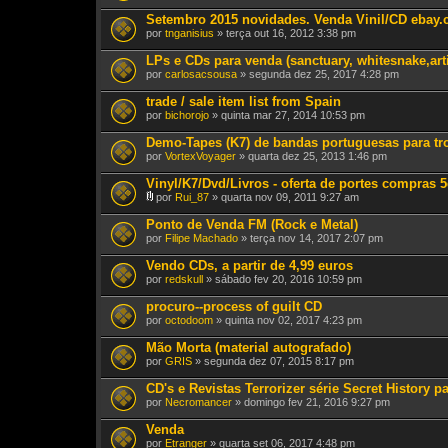
Setembro 2015 novidades. Venda Vinil/CD ebay
por
tnganisius
» terça out 16, 2012 3:38 pm
LPs e CDs para venda (sanctuary, whitesnake,arti
por
carlosacsousa
» segunda dez 25, 2017 4:28 pm
trade / sale item list from Spain
por
bichorojo
» quinta mar 27, 2014 10:53 pm
Demo-Tapes (K7) de bandas portuguesas para tr
por
VortexVoyager
» quarta dez 25, 2013 1:46 pm
Vinyl/K7/Dvd/Livros - oferta de portes compras
por
Rui_87
» quarta nov 09, 2011 9:27 am
A
n
Ponto de Venda FM (Rock e Metal)
e
por
Filipe Machado
» terça nov 14, 2017 2:07 pm
x
o
Vendo CDs, a partir de 4,99 euros
(
por
s
redskull
» sábado fev 20, 2016 10:59 pm
)
procuro--process of guilt CD
por
octodoom
» quinta nov 02, 2017 4:23 pm
Mão Morta (material autografado)
por
GRIS
» segunda dez 07, 2015 8:17 pm
CD's e Revistas Terrorizer série Secret History p
por
Necromancer
» domingo fev 21, 2016 9:27 pm
Venda
por
Etranger
» quarta set 06, 2017 4:48 pm