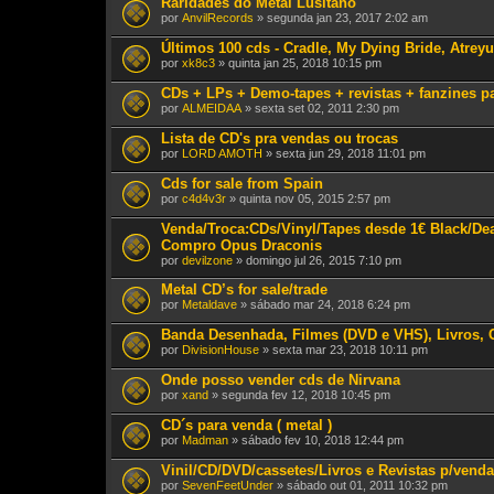
Raridades do Metal Lusitano
por
AnvilRecords
» segunda jan 23, 2017 2:02 am
Últimos 100 cds - Cradle, My Dying Bride, Atreyu,
por
xk8c3
» quinta jan 25, 2018 10:15 pm
CDs + LPs + Demo-tapes + revistas + fanzines p
por
ALMEIDAA
» sexta set 02, 2011 2:30 pm
Lista de CD's pra vendas ou trocas
por
LORD AMOTH
» sexta jun 29, 2018 11:01 pm
Cds for sale from Spain
por
c4d4v3r
» quinta nov 05, 2015 2:57 pm
Venda/Troca:CDs/Vinyl/Tapes desde 1€ Black/Deat
Compro Opus Draconis
por
devilzone
» domingo jul 26, 2015 7:10 pm
Metal CD’s for sale/trade
por
Metaldave
» sábado mar 24, 2018 6:24 pm
Banda Desenhada, Filmes (DVD e VHS), Livros, 
por
DivisionHouse
» sexta mar 23, 2018 10:11 pm
Onde posso vender cds de Nirvana
por
xand
» segunda fev 12, 2018 10:45 pm
CD´s para venda ( metal )
por
Madman
» sábado fev 10, 2018 12:44 pm
Vinil/CD/DVD/cassetes/Livros e Revistas p/venda
por
SevenFeetUnder
» sábado out 01, 2011 10:32 pm