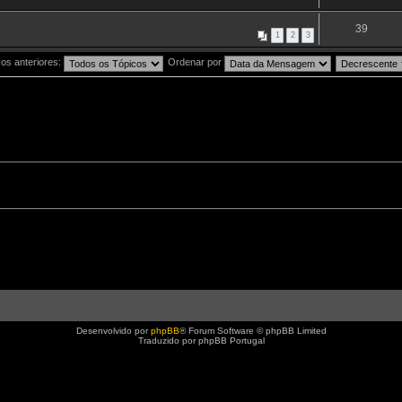
39
1
2
3
os anteriores:
Ordenar por
Desenvolvido por
phpBB
® Forum Software © phpBB Limited
Traduzido por phpBB Portugal