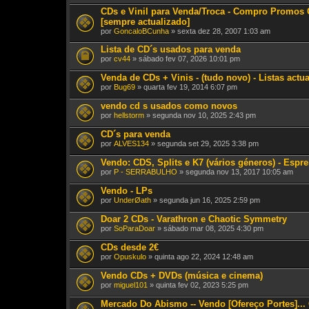
CDs e Vinil para Venda/Troca - Compro Promos C
[sempre actualizado]
por
GoncaloBCunha
» sexta dez 28, 2007 1:03 am
Lista de CD´s usados para venda
por
cv44
» sábado fev 07, 2026 10:01 pm
Venda de CDs + Vinis - (tudo novo) - Listas actu
por
Bug69
» quarta fev 19, 2014 6:07 pm
vendo cd s usados como novos
por
hellstorm
» segunda nov 10, 2025 2:43 pm
CD´s para venda
por
ALVES134
» segunda set 29, 2025 3:38 pm
Vendo: CDS, Splits e K7 (vários géneros) - Espr
por
P - SERRABULHO
» segunda nov 13, 2017 10:05 am
Vendo - LPs
por
UnderØath
» segunda jun 16, 2025 2:59 pm
Doar 2 CDs - Varathron e Chaotic Symmetry
por
SoParaDoar
» sábado mar 08, 2025 4:30 pm
CDs desde 2€
por
Opuskulo
» quinta ago 22, 2024 12:48 am
Vendo CDs + DVDs (música e cinema)
por
miguel101
» quinta fev 02, 2023 5:25 pm
Mercado Do Abismo -- Vendo [Ofereço Portes]...