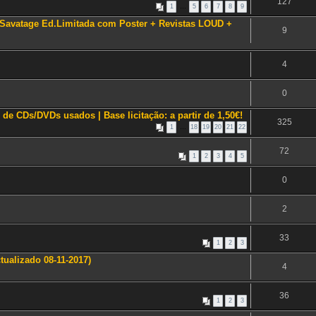
127
1
…
5
6
7
8
9
P Savatage Ed.Limitada com Poster + Revistas LOUD +
9
4
0
de CDs/DVDs usados | Base licitação: a partir de 1,50€!
325
1
…
18
19
20
21
22
72
1
2
3
4
5
0
2
33
1
2
3
tualizado 08-11-2017)
4
36
1
2
3