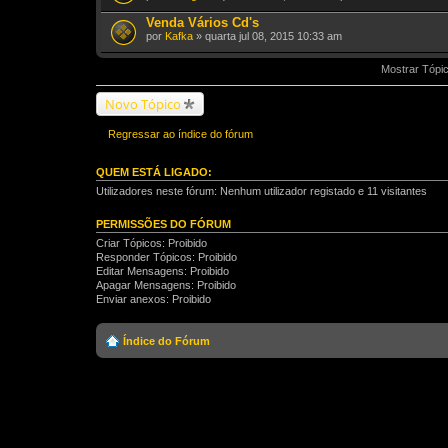
Venda Vários Cd's
por
Kafka
» quarta jul 08, 2015 10:33 am
Mostrar Tópic
Novo Tópico
Regressar ao índice do fórum
QUEM ESTÁ LIGADO:
Utilizadores neste fórum: Nenhum utilizador registado e 11 visitantes
PERMISSÕES DO FÓRUM
Criar Tópicos: Proibido
Responder Tópicos: Proibido
Editar Mensagens: Proibido
Apagar Mensagens: Proibido
Enviar anexos: Proibido
Índice do Fórum