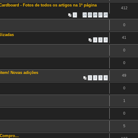
ardboard - Fotos de todos os artigos na 1ª página
412
1
…
24
25
26
27
28
0
alizadas
41
1
2
3
0
0
eitem! Novas adições
49
1
2
3
4
0
1
0
5
 Compro...