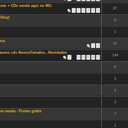
.com + CDs venda aqui no MU.
87
1
2
3
4
5
6
llery)
0
1
oca
21
1
2
 5euros cds Novos/Selados...Novidades
244
1
…
13
14
15
16
17
0
5
1
2
ara venda - Portes grátis
7
1