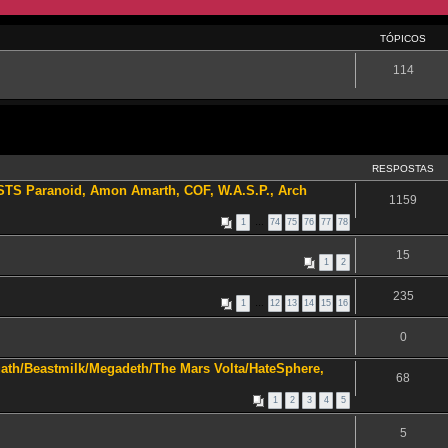
TÓPICOS
114
RESPOSTAS
 STS Paranoid, Amon Amarth, COF, W.A.S.P., Arch
1159
1
…
74
75
76
77
78
15
1
2
235
1
…
12
13
14
15
16
0
uath/Beastmilk/Megadeth/The Mars Volta/HateSphere,
68
1
2
3
4
5
5