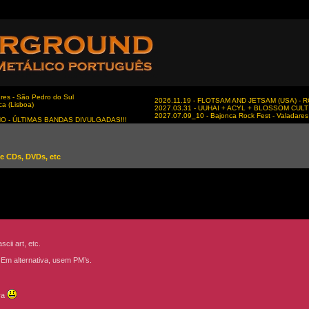
es - São Pedro do Sul
2026.11.19 - FLOTSAM AND JETSAM (USA) - RC
ca (Lisboa)
2027.03.31 - UUHAI + ACYL + BLOSSOM CULT - 
2027.07.09_10 - Bajonca Rock Fest - Valadares 
NO - ÚLTIMAS BANDAS DIVULGADAS!!!
e CDs, DVDs, etc
ii art, etc.
. Em alternativa, usem PM’s.
ora