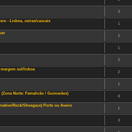
3
ero - Lisboa, oeiras/cascais
1
uer
2
1
2
a margem sul/lisboa
2
1
l (Zona Norte: Famalicão / Guimarães)
0
ernativo/Rock/Shoegaze) Porto ou Aveiro
1
3