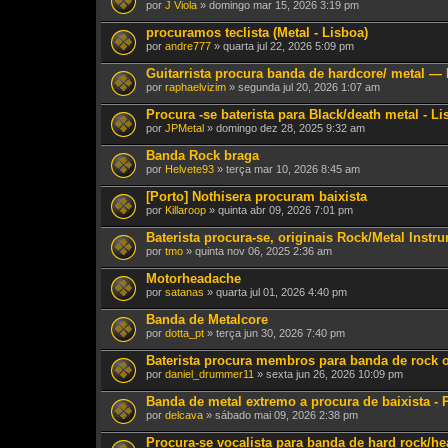
por
J Viola
» domingo mar 15, 2026 3:19 pm
procuramos teclista (Metal - Lisboa)
por
andre777
» quarta jul 22, 2026 5:09 pm
Guitarrista procura banda de hardcore/ metal — 
por
raphaelvizim
» segunda jul 20, 2026 1:07 am
Procura -se baterista para Black/death metal - L
por
JPMetal
» domingo dez 28, 2025 9:32 am
Banda Rock braga
por
Helvete93
» terça mar 10, 2026 8:45 am
[Porto] Nothisera procuram baixista
por
Killaroop
» quinta abr 09, 2026 7:01 pm
Baterista procura-se, originais Rock/Metal Instr
por
tmo
» quinta nov 06, 2025 2:36 am
Motorheadache
por
satanas
» quarta jul 01, 2026 4:40 pm
Banda de Metalcore
por
dotta_pt
» terça jun 30, 2026 7:40 pm
Baterista procura membros para banda de rock 
por
daniel_drummer11
» sexta jun 26, 2026 10:09 pm
Banda de metal extremo a procura de baixista - 
por
delcava
» sábado mai 09, 2026 2:38 pm
Procura-se vocalista para banda de hard rock/he