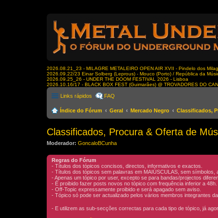
2026.08.21_23 - MILAGRE METALEIRO OPEN AIR XVII - Pindelo dos Milagr
2026.09.22/23 Einar Solberg (Leprous) - Mouco (Porto) / República da Músi
2026.09.25_26 - UNDER THE DOOM FESTIVAL 2026 - Lisboa
2026.10.16/17 - BLACK BOX FEST (Guimarães) @ TROVADORES DO CA
Links rápidos
FAQ
Índice do Fórum
Geral
Mercado Negro
Classificados, 
Classificados, Procura & Oferta de Mús
Moderador:
GoncaloBCunha
Regras do Fórum
- Títulos dos tópicos concisos, directos, informativos e exactos.
- Títulos dos tópicos sem palavras em MAIÚSCULAS, sem símbolos, asc
- Apenas um tópico por user, excepto se para bandas/projectos difere
- É proibido fazer posts novos no tópico com frequência inferior a 48h
- Off-Topic expressamente proibido e será apagado sem aviso.
- Tópico só pode ser actualizado pelos vários membros integrantes da
- E utilizem as sub-secções correctas para cada tipo de tópico, já ag