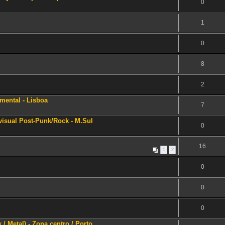
0
1
0
8
2
umental - Lisboa
7
 visual Post-Punk/Rock - M.Sul
0
16
1
2
0
0
0
/ Metal) - Zona centro / Porto