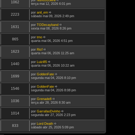
n
a
1062
a
e
V
terça mai 12, 2026 6:01 pm
t
s
a
M
m
e
i
a
ú
e
j
m
g
por
anil_em
l
n
a
2223
a
e
V
sábado mai 09, 2026 2:49 pm
t
s
a
M
m
e
i
a
ú
e
j
m
g
por
TODecayband
l
n
a
1631
a
e
V
sexta mai 08, 2026 8:26 pm
t
s
a
M
m
e
i
a
ú
e
j
m
g
por
tmo
l
n
a
865
a
e
V
quarta mai 06, 2026 4:51 pm
t
s
a
M
m
e
i
a
ú
e
j
m
g
por
Ricf
l
n
a
1623
a
e
V
quarta mai 06, 2026 11:25 am
t
s
a
M
m
e
i
a
ú
e
j
m
g
por
Luizi85
l
n
a
1440
a
e
V
quarta mai 06, 2026 10:22 am
t
s
a
M
m
e
i
a
ú
e
j
m
g
por
GoldenFate
l
n
a
1699
a
e
V
segunda mai 04, 2026 8:10 pm
t
s
a
M
m
e
i
a
ú
e
j
m
g
por
GoldenFate
l
n
a
1546
a
e
V
segunda mai 04, 2026 8:08 pm
t
s
a
M
m
e
i
a
ú
e
j
m
g
por
Grenade8
l
n
a
1036
a
e
V
terça abr 28, 2026 8:30 am
t
s
a
M
m
e
i
a
ú
e
j
m
g
por
GarrafaoDvinho
l
n
a
1014
a
e
V
segunda abr 27, 2026 2:23 pm
t
s
a
M
m
e
i
a
ú
e
j
m
g
por
Lord Death
l
n
a
833
a
e
V
sábado abr 25, 2026 5:09 pm
t
s
a
M
m
e
i
a
ú
e
j
m
g