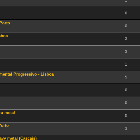
1
0
Porto
0
isboa
3
3
1
umental Progressivo - Lisboa
5
0
0
ou metal
0
Porto
3
avy metal (Cascais)