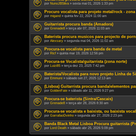
por
NunoJBSilva
» sexta mai 01, 2026 1:33 pm
Procuro vocalista para projeto metal/rock - zon
por
migand
» quinta fev 22, 2024 11:00 am
Guitarrista procura banda (Amadora)
por
Grenade8
» terça abr 07, 2026 11:03 am
Baterista procura musicos para projecto de porn
por
Alexsary
» segunda mai 04, 2026 11:02 am
Procura-se vocalista para banda de metal
por
Ricf
» quinta mar 19, 2026 12:56 pm
Procura-se Vocalista/guitarrista (zona norte)
por
Luizi85
» terça dez 23, 2025 7:42 pm
Baterista/Vocalista para novo projeto Linha de S
por
Emmure
» sábado set 27, 2025 12:13 am
(Lisboa) Guitarrista procura banda/elementos p
por
GoldenFate
» sábado abr 11, 2026 9:27 pm
Procura-se baterista (Sintra/Cascais)
por
Grenade8
» terça abr 28, 2026 8:30 am
Procura-se vocalista e baixista, ou baixista voc
por
GarrafaoDvinho
» segunda abr 27, 2026 2:23 pm
Banda Black Metal Lisboa Procura guitarrista (Pr
por
Lord Death
» sábado abr 25, 2026 5:09 pm