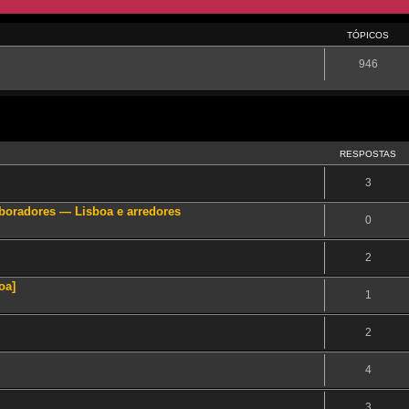
TÓPICOS
946
RESPOSTAS
3
aboradores — Lisboa e arredores
0
2
oa]
1
2
4
3