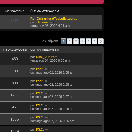
MENSAGENS
ÚLTIMA MENSAGEM
Re: Guitarrista/Tecladista pr…
2401
por
Thevamp
V
terça nov 08, 2022 4:01 am
e
j
a
a
285 tópicos
1
2
3
4
5
6
ú
l
VISUALIZAÇÕES
ÚLTIMA MENSAGEM
t
i
por
Mike_Vulture
m
460
V
terça ago 04, 2026 9:05 am
a
e
M
j
e
por
PS:23
a
109
n
V
domingo ago 02, 2026 2:38 am
a
s
e
ú
a
j
por
PS:23
l
g
a
898
V
domingo ago 02, 2026 2:28 am
t
e
a
e
i
m
ú
j
m
por
PS:23
l
a
1231
a
V
domingo ago 02, 2026 2:27 am
t
a
M
e
i
ú
e
j
m
por
PS:23
l
n
a
951
a
V
domingo ago 02, 2026 2:26 am
t
s
a
M
e
i
a
ú
e
j
m
g
por
PS:23
l
n
a
1505
a
e
V
domingo ago 02, 2026 2:25 am
t
s
a
M
m
e
i
a
ú
e
j
m
g
por
PS:23
l
n
a
1189
a
e