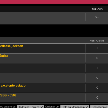
TÓPICOS
91
RESPOSTAS
ardcase jackson
1
stica
0
1
0
excelente estado
0
 SBS - 550€
0
os anteriores:
Ordenar por