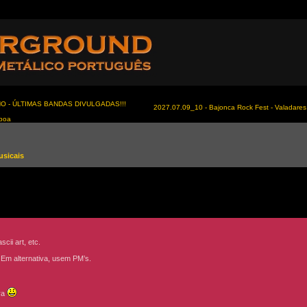
NO - ÚLTIMAS BANDAS DIVULGADAS!!!
2027.07.09_10 - Bajonca Rock Fest - Valadares 
sboa
usicais
ii art, etc.
. Em alternativa, usem PM’s.
ora