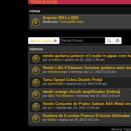
Regras da secção.
FÓRUM
Arquivo 2013 a 2021
Moderador:
GoncaloBCunha
Novo Tópico
TÓPICOS
vendo guitarra jackson rr3 made in japan com h
por
sr.veloso
» quinta mai 25, 2023 2:30 pm
Vendo LAG 4 Seasons Summer guitarra semi acú
por
theblackcatpt
» domingo dez 17, 2023 11:01 pm
Tama Speed Cobra Double Pedal
por
pedro1996
» quarta set 13, 2023 9:30 am
vendo orange chrush amplificador (lisboa)
por
Elka The Warlock
» domingo mai 14, 2023 1:03 pm
Vendo Conjunto de Pratos Sabian AAX Metal em 
por
jvc
» sábado dez 24, 2022 11:29 am
Guitarra de 6 cordas Framus D-Series Idolmaker
por
Badb
» quarta out 26, 2022 9:02 am
Mostrar Tópic