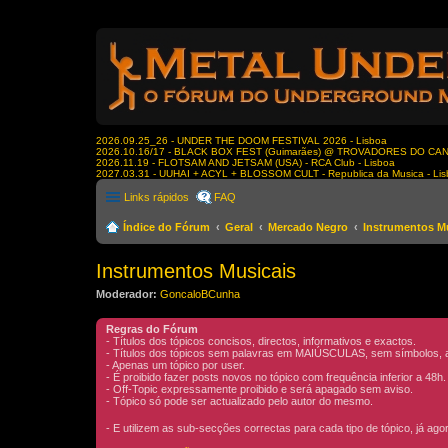
2026.09.25_26 - UNDER THE DOOM FESTIVAL 2026 - Lisboa
2026.10.16/17 - BLACK BOX FEST (Guimarães) @ TROVADORES DO CA
2026.11.19 - FLOTSAM AND JETSAM (USA) - RCA Club - Lisboa
2027.03.31 - UUHAI + ACYL + BLOSSOM CULT - Republica da Musica - Li
Links rápidos
FAQ
Índice do Fórum
Geral
Mercado Negro
Instrumentos M
Instrumentos Musicais
Moderador:
GoncaloBCunha
Regras do Fórum
- Títulos dos tópicos concisos, directos, informativos e exactos.
- Títulos dos tópicos sem palavras em MAIÚSCULAS, sem símbolos, asc
- Apenas um tópico por user.
- É proibido fazer posts novos no tópico com frequência inferior a 48h
- Off-Topic expressamente proibido e será apagado sem aviso.
- Tópico só pode ser actualizado pelo autor do mesmo.
- E utilizem as sub-secções correctas para cada tipo de tópico, já ag