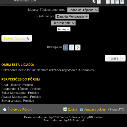
Respostas:
186
1
…
10
11
12
13
Mostrar Tópicos anteriores:
Ordenar por
Novo Tópico
100 tópicos
1
2
Ir para
QUEM ESTÁ LIGADO:
Utilizadores neste fórum: Nenhum utilizador registado e 3 visitantes
PERMISSÕES DO FÓRUM
Criar Tópicos: Proibido
Responder Tópicos: Proibido
Editar Mensagens: Proibido
Apagar Mensagens: Proibido
Enviar anexos: Proibido
Índice do Fórum
Equipa
Apagar cookies
Hora UTC
Desenvolvido por
phpBB
® Forum Software © phpBB Limited
Traduzido por phpBB Portugal