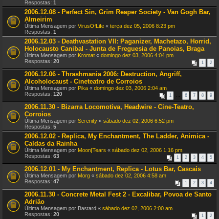
Respostas:
1
2006.12.08 - Perfect Sin, Grim Reaper Society - Van Gogh Bar,
Almeirim
Última Mensagem por
VirusOfLife
«
terça dez 05, 2006 8:23 pm
Respostas:
1
2006.12.03 - Deathvastation VII: Paganizer, Machetazo, Horrid,
Holocausto Canibal - Junta de Freguesia de Panoias, Braga
Última Mensagem por
Kromat
«
domingo dez 03, 2006 4:04 pm
Respostas:
20
1
2
2006.12.06 - Thrashmania 2006: Destruction, Angriff,
Alcoholocaust - Cineteatro de Corroios
Última Mensagem por
Pika
«
domingo dez 03, 2006 2:04 am
Respostas:
120
1
…
6
7
8
9
2006.11.30 - Bizarra Locomotiva, Headwire - Cine-Teatro,
Corroios
Última Mensagem por
Serenity
«
sábado dez 02, 2006 6:52 pm
Respostas:
5
2006.12.02 - Replica, My Enchantment, The Ladder, Animica -
Caldas da Rainha
Última Mensagem por
Moon|Tears
«
sábado dez 02, 2006 1:16 pm
Respostas:
63
1
2
3
4
5
2006.12.01 - My Enchantment, Replica - Lotus Bar, Cascais
Última Mensagem por
Morg
«
sábado dez 02, 2006 4:58 am
Respostas:
47
1
2
3
4
2006.11.30 - Concrete Metal Fest 2 - Excalibar, Povoa de Santo
Adrião
Última Mensagem por
Bastard
«
sábado dez 02, 2006 2:00 am
Respostas:
20
1
2