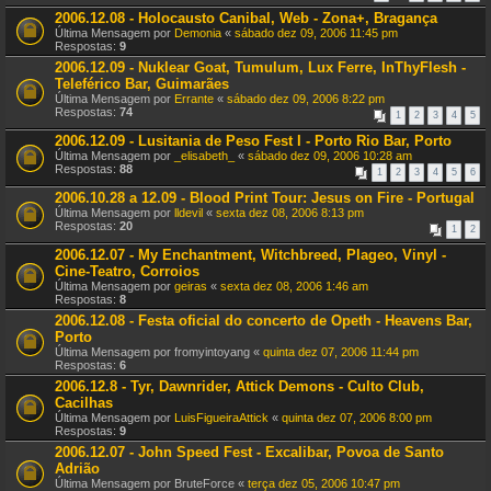
2006.12.08 - Holocausto Canibal, Web - Zona+, Bragança
Última Mensagem por
Demonia
«
sábado dez 09, 2006 11:45 pm
Respostas:
9
2006.12.09 - Nuklear Goat, Tumulum, Lux Ferre, InThyFlesh -
Teleférico Bar, Guimarães
Última Mensagem por
Errante
«
sábado dez 09, 2006 8:22 pm
Respostas:
74
1
2
3
4
5
2006.12.09 - Lusitania de Peso Fest I - Porto Rio Bar, Porto
Última Mensagem por
_elisabeth_
«
sábado dez 09, 2006 10:28 am
Respostas:
88
1
2
3
4
5
6
2006.10.28 a 12.09 - Blood Print Tour: Jesus on Fire - Portugal
Última Mensagem por
lldevil
«
sexta dez 08, 2006 8:13 pm
Respostas:
20
1
2
2006.12.07 - My Enchantment, Witchbreed, Plageo, Vinyl -
Cine-Teatro, Corroios
Última Mensagem por
geiras
«
sexta dez 08, 2006 1:46 am
Respostas:
8
2006.12.08 - Festa oficial do concerto de Opeth - Heavens Bar,
Porto
Última Mensagem por
fromyintoyang
«
quinta dez 07, 2006 11:44 pm
Respostas:
6
2006.12.8 - Tyr, Dawnrider, Attick Demons - Culto Club,
Cacilhas
Última Mensagem por
LuisFigueiraAttick
«
quinta dez 07, 2006 8:00 pm
Respostas:
9
2006.12.07 - John Speed Fest - Excalibar, Povoa de Santo
Adrião
Última Mensagem por
BruteForce
«
terça dez 05, 2006 10:47 pm