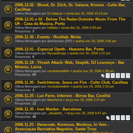
2006.12.02 - Blood, Dr. Zilch, Dr. Salazar, Kronos - Culto Bar,
Cacilhas
Última Mensagem por
Dr.Salazar
«
sexta dez 01, 2006 10:13 pm
2006.12.01 e 02 - Below The Radar:Outsider Music From The
UK - Casa da Musica, Porto
Última Mensagem por
Intifada
«
sexta dez 01, 2006 6:58 pm
Respostas:
3
2006.11.30 - Evento - Rocklab, Moita
Última Mensagem por
darkfashion [RIP]
«
quinta nov 30, 2006 3:56 pm
2006.12.01 - Especial Opeth - Heavens Bar, Porto
Última Mensagem por
Mysanthropy
«
quinta nov 30, 2006 1:07 pm
Respostas:
9
2006.11.18 - Thrash Attack: Web, Skeptik, DJ Lourenço - Bar
Milenio, Leiria
Última Mensagem por
revolutionwithin
«
quarta nov 29, 2006 2:38 pm
Respostas:
60
1
2
3
4
5
2006.11.30 - Switchtense, Jesus on Fire - Culto Club, Cacilhas
Última Mensagem por
revolutionwithin
«
quarta nov 29, 2006 2:34 pm
Respostas:
3
2006.11.25 - Lux Ferre, Inferivm - Birras Bar, Covilhã
Última Mensagem por
Masmorra
«
terça nov 28, 2006 3:37 pm
Respostas:
12
2006.11.30 - Iron Maiden - Barcelona
Última Mensagem por
_elisabeth_
«
terça nov 28, 2006 8:47 am
Respostas:
46
1
2
3
4
2006.11.25 - Desecrate, Kormoss, Morbius, In Vein -
Associaçao Recriativa Negrelos, Santo Tirso