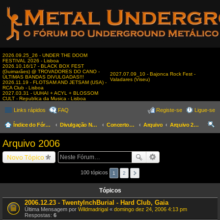
2026.09.25_26 - UNDER THE DOOM
FESTIVAL 2026 - Lisboa
2026.10.16/17 - BLACK BOX FEST
(Guimarães) @ TROVADORES DO CANO -
2027.07.09_10 - Bajonca Rock Fest -
ÚLTIMAS BANDAS DIVULGADAS!!!
Valadares (Viseu)
2026.11.19 - FLOTSAM AND JETSAM (USA) -
RCA Club - Lisboa
2027.03.31 - UUHAI + ACYL + BLOSSOM
CULT - Republica da Musica - Lisboa
Links rápidos
FAQ
Registe-se
Ligue-se
Índice do Fórum
Divulgação Nacional
Concertos & Eventos
Arquivo
Arquivo 2006
es
Arquivo 2006
qui
Novo Tópico
sar
100 tópicos
1
2
Tópicos
2006.12.23 - TwentyInchBurial - Hard Club, Gaia
Última Mensagem por
Wildmadrigal
«
domingo dez 24, 2006 4:13 pm
Respostas:
6