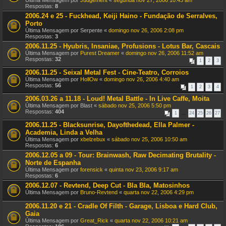
Última Mensagem por
Judgement
«
segunda nov 27, 2006 10:43 am
Respostas:
8
2006.24 e 25 - Fuckhead, Keiji Haino - Fundação de Serralves,
Porto
Última Mensagem por
Serpente
«
domingo nov 26, 2006 2:08 pm
Respostas:
3
2006.11.25 - Hyubris, Insaniae, Profusions - Lotus Bar, Cascais
Última Mensagem por
Purest Dreamer
«
domingo nov 26, 2006 11:52 am
Respostas:
32
1
2
3
2006.11.25 - Seixal Metal Fest - Cine-Teatro, Corroios
Última Mensagem por
HollOw
«
domingo nov 26, 2006 4:40 am
Respostas:
56
1
2
3
4
2006.03.26 a 11.18 - Loud! Metal Battle - In Live Caffe, Moita
Última Mensagem por
Blast
«
sábado nov 25, 2006 5:50 pm
Respostas:
404
1
…
24
25
26
27
2006.11.25 - Blacksunrise, Dayofthedead, Ella Palmer -
Academia, Linda a Velha
Última Mensagem por
xbelzebux
«
sábado nov 25, 2006 10:50 am
Respostas:
6
2006.12.05 a 09 - Tour: Brainwash, Raw Decimating Brutality -
Norte de Espanha
Última Mensagem por
forensick
«
quinta nov 23, 2006 9:17 am
Respostas:
6
2006.12.07 - Revtend, Deep Cut - Bla Bla, Matosinhos
Última Mensagem por
Bruno-Revtend
«
quarta nov 22, 2006 4:29 pm
2006.11.20 e 21 - Cradle Of Filth - Garage, Lisboa e Hard Club,
Gaia
Última Mensagem por
Great_Rick
«
quarta nov 22, 2006 10:21 am