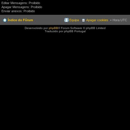
Editar Mensagens: Proibido
Apagar Mensagens: Proibido
Enviar anexos: Proibido
Índice do Fórum
Equipa
Apagar cookies
Hora UTC
Desenvolvido por
phpBB
® Forum Software © phpBB Limited
Traduzido por phpBB Portugal