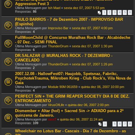
Aggression Fest 3
Última Mensagem por
Ish Mael
«
sexta dez 07, 2007 5:53 pm
Respostas:
86
1
2
3
4
5
6
PAULO BARROS - 7 de Dezembro 2007 - IMPROVISO BAR
(Espinho)
Última Mensagem por
Improviso Bar
«
sexta dez 07, 2007 4:00 pm
Respostas:
4
FullMoonChild @ Concurso Muralhas Rock Bar - Alcabideche
- 07 Dez. - SEMI FINAL
Última Mensagem por
ThunderDrum
«
sexta dez 07, 2007 1:30 pm
Respostas:
6
DR.SALAZAR @ MURALHAS ROCK - 7 DEZEMBRO -
CANCELADO
Última Mensagem por
ThunderDrum
«
sexta dez 07, 2007 1:26 pm
Respostas:
2
2007.12.08 - HallowFest07: Haujobb, Spetsnaz, Fabrikc,
PsychotekTrauma, Mikroben Krieg - Club Rock's, Vila Nova de
Gaia
Última Mensagem por
Module 90M 061659
«
quinta dez 06, 2007 10:00 pm
Respostas:
4
PERFECT SIN + THE GRIM REAPER SOCIETY DIA 8 DE DEZ.
ENTRONCAMENTO
Última Mensagem por
VirusOfLife
«
quinta dez 06, 2007 2:00 pm
Dismember + Altar (hol) + Sacred Sin -> ADIADO para a 2ª
quinzena de Janeiro.
Última Mensagem por
raxx7
«
quinta dez 06, 2007 11:24 am
Respostas:
109
1
…
5
6
7
8
Wheelchair no Lotus Bar - Cascais - Dia 7 de Dezembro - as