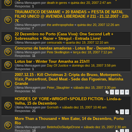
Última Mensagem por
death in geres
«
quinta dez 20, 2007 2:47 am
Respostas:
1
TRAUMATICO DESMAME + 20 BANDAS = FESTA DE NATAL
FILHO UNICO @ AVENIDA LIBERDADE # 211 - 21.12.2007 - 21h
7€
Última Mensagem por
the anthropophobe
«
quinta dez 20, 2007 12:26 am
Respostas:
7
22 Dezembro no Porto (Casa Viva): One Second Left +
Sobressaltos + Razer + Stregul - Entrada Livre!
Última Mensagem por
censurado
«
quarta dez 19, 2007 12:10 am
Concurso de bandas amadoras - Lotus Bar - Dezembro
Última Mensagem por
Pete Skellington
«
terça dez 18, 2007 7:12 pm
Respostas:
11
Lotus bar - Winter Tour Amanha as 21h!!!
Última Mensagem por
Day Of Justice
«
domingo dez 16, 2007 3:58 pm
Respostas:
1
2007.12.15 - Kill Christmas 2: Cripta do Bruxo, Motorpenis,
Vizir, Panzerfrost, Dead Meat - Sede das Figueiras, Marinha
Grande
Última Mensagem por
Peter_Slaughter
«
sábado dez 15, 2007 3:30 pm
Respostas:
51
1
2
3
4
HORDES OF YORE+WRIGHT+SPOILED FICTION - Linda-a-
Velha, 15 de Dezembro
Última Mensagem por
Gornoth
«
sábado dez 15, 2007 10:40 am
Respostas:
21
1
2
More Than a Thousand + Men Eater, 14 de Dezembro, Porto
Rio
Última Mensagem por
BetinhoDoSludgeDrone
«
sábado dez 15, 2007 2:30 am
Respostas:
18
1
2