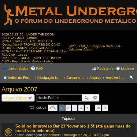
2026.09.25_26 - UNDER THE DOOM
FESTIVAL 2026 - Lisboa
2026.10.16/17 - BLACK BOX FEST
(Guimarães) @ TROVADORES DO CANO -
2027.07.09_10 - Bajonca Rock Fest -
ÚLTIMAS BANDAS DIVULGADAS!!!
Valadares (Viseu)
2026.11.19 - FLOTSAM AND JETSAM (USA) -
RCA Club - Lisboa
2027.03.31 - UUHAI + ACYL + BLOSSOM
CULT - Republica da Musica - Lisboa
Links rápidos
FAQ
Registe-se
Ligue-se
Índice do Fórum
Divulgação Nacional
Concertos & Eventos
Arquivo
Arquivo 2007
es
Arquivo 2007
qui
Novo Tópico
sar
727 tópicos
1
2
3
4
5
…
15
Tópicos
Solid no Improviso Bar 23 Novembro 1,5€ (até gajas nuas do
brasil vêm pelo mar)
Última Mensagem por
aetheria
«
domingo out 20, 2024 2:14 pm