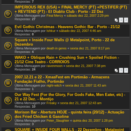
Respostas:
7
IMPERIOUS REX (USA) + FINAL MERCY (PT) +PESTIFER (PT)
+ REVTEND (PT) - El Diablo Club - Porto - 22 Dez
Última Mensagem por
Final Mercy
«
sábado dez 22, 2007 2:29 pm
Respostas:
27
1
2
Evil Gothic Christmas - Heavens Gothic Bar - Porto - 21/12
Última Mensagem por
Ishkur
«
sábado dez 22, 2007 4:46 am
Respostas:
8
Square + Inside Four Walls @ Metalpoint, Porto - 22 de
Dezembro
Última Mensagem por
death in geres
«
sexta dez 21, 2007 8:17 pm
Respostas:
4
WAKO + Oblique Rain + Crushing Sun + Spoiled Fiction -
21/12 Cine Teatro - CORROIOS
Última Mensagem por
ravenmoon
«
sexta dez 21, 2007 7:38 pm
Respostas:
24
1
2
2007.12.21 e 22 - XmasFest em Portimão - Armazens
Fundação Fialho, Portimão
Última Mensagem por
night-witch
«
sexta dez 21, 2007 11:43 am
Respostas:
1
Our Way Fest (For the Glory, For Gods Fake, Men Eater, etc) -
21 e 22 Dez. - Montijo
Última Mensagem por
Freaky
«
sexta dez 21, 2007 12:43 am
Respostas:
10
Morison Bar - Abertura HOJE - quinta feira (20/12) - Actuação
dos Fried Chicken & Gasoline
Última Mensagem por
Peter_Slaughter
«
quinta dez 20, 2007 1:28 pm
Respostas:
3
SQUARE + INSIDE FOUR WALLS - 22 Dezembro - Metalpoint