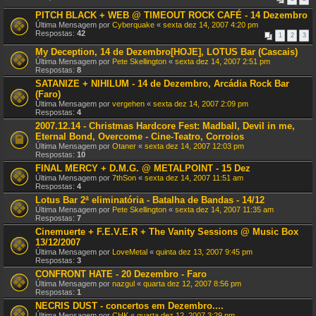
PITCH BLACK + WEB @ TIMEOUT ROCK CAFÉ - 14 Dezembro
Última Mensagem por
Cyberquake
«
sexta dez 14, 2007 4:20 pm
Respostas:
42
1
2
3
My Deception, 14 de Dezembro[HOJE], LOTUS Bar (Cascais)
Última Mensagem por
Pete Skellington
«
sexta dez 14, 2007 2:51 pm
Respostas:
8
SATANIZE + NIHILUM - 14 de Dezembro, Arcádia Rock Bar
(Faro)
Última Mensagem por
vergehen
«
sexta dez 14, 2007 2:09 pm
Respostas:
4
2007.12.14 - Christmas Hardcore Fest: Madball, Devil in me,
Eternal Bond, Overcome - Cine-Teatro, Corroios
Última Mensagem por
Otaner
«
sexta dez 14, 2007 12:03 pm
Respostas:
10
FINAL MERCY + D.M.G. @ METALPOINT - 15 Dez
Última Mensagem por
7thSon
«
sexta dez 14, 2007 11:51 am
Respostas:
4
Lotus Bar 2ª eliminatória - Batalha de Bandas - 14/12
Última Mensagem por
Pete Skellington
«
sexta dez 14, 2007 11:35 am
Respostas:
7
Cinemuerte + F.E.V.E.R + The Vanity Sessions @ Music Box
13/12/2007
Última Mensagem por
LoveMetal
«
quinta dez 13, 2007 9:45 pm
Respostas:
3
CONFRONT HATE - 20 Dezembro - Faro
Última Mensagem por
nazgul
«
quarta dez 12, 2007 8:56 pm
Respostas:
1
NECRIS DUST - concertos em Dezembro....
Última Mensagem por
CHK
«
quarta dez 12, 2007 3:29 pm