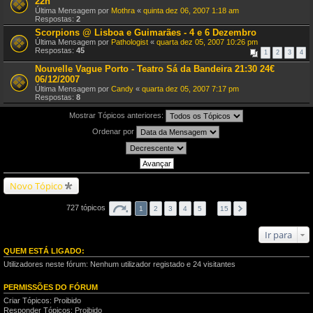
22h
Última Mensagem por
Mothra
«
quinta dez 06, 2007 1:18 am
Respostas:
2
Scorpions @ Lisboa e Guimarães - 4 e 6 Dezembro
Última Mensagem por
Pathologist
«
quarta dez 05, 2007 10:26 pm
Respostas:
45
1
2
3
4
Nouvelle Vague Porto - Teatro Sá da Bandeira 21:30 24€
06/12/2007
Última Mensagem por
Candy
«
quarta dez 05, 2007 7:17 pm
Respostas:
8
Mostrar Tópicos anteriores:
Ordenar por
Novo Tópico
727 tópicos
1
2
3
4
5
…
15
Ir para
QUEM ESTÁ LIGADO:
Utilizadores neste fórum: Nenhum utilizador registado e 24 visitantes
PERMISSÕES DO FÓRUM
Criar Tópicos: Proibido
Responder Tópicos: Proibido