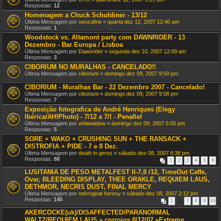
Respostas:
12
Homenagem a Chuck Schuldiner - 13/12
Última Mensagem por
senzafine
«
quarta dez 12, 2007 12:40 am
Respostas:
1
Woodstock vs. Altamont party com DAWNRIDER - 13
Dezembro - Bar Europa / Lisboa
Última Mensagem por
Dawnrider
«
segunda dez 10, 2007 12:09 am
Respostas:
3
CIBORIUM NO MURALHAS - CANCELADO!!
Última Mensagem por
ciborium
«
domingo dez 09, 2007 9:59 pm
CIBORIUM - Muralhas Bar - 22 Dezembro 2007 - Cancelado!
Última Mensagem por
ciborium
«
domingo dez 09, 2007 9:58 pm
Respostas:
7
Exposição fotografica de André Henriques (Elegy
Ibérica/AH!Photo) - 7/12 a 7/! - Penafiel
Última Mensagem por
whitewidow
«
domingo dez 09, 2007 6:55 pm
Respostas:
5
SORE + WAKO + CRUSHING SUN + THE RANSACK +
DISTROFIA + PIDE - 7 e 8 Dez.
Última Mensagem por
death in geres
«
sábado dez 08, 2007 8:38 pm
Respostas:
88
1
2
3
4
5
6
LUSITANIA DE PESO METALFEST II-7,8 /12, TimeOut Caffe,
Ovar, BLEEDING DISPLAY, THEE ORAKLE, REQUIEM LAUS,
DETHMOR, NECRIS DUST, FINAL MERCY
Última Mensagem por
nekrogoat heresy
«
sábado dez 08, 2007 2:12 pm
Respostas:
145
1
…
7
8
9
10
AKERCOCKE(uk)/DISAFFECTED/PARANORMAL
WALTZ/REQUIEM LAUS » corroios 8/12/07 »Extreme