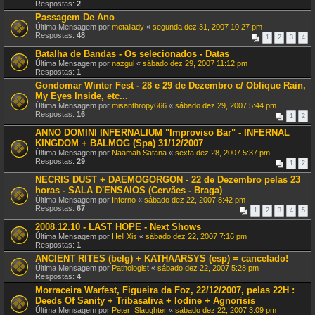
Respostas:
2
Passagem De Ano
Última Mensagem por
metallady
«
segunda dez 31, 2007 10:27 pm
Respostas:
48
1
2
3
4
Batalha de Bandas - Os selecionados - Datas
Última Mensagem por
nazgul
«
sábado dez 29, 2007 11:12 pm
Respostas:
1
Gondomar Winter Fest - 28 e 29 de Dezembro c/ Oblique Rain,
My Eyes Inside, etc...
Última Mensagem por
misanthropy666
«
sábado dez 29, 2007 5:44 pm
Respostas:
16
1
2
ANNO DOMINI INFERNALIUM "Improviso Bar" - INFERNAL
KINGDOM + BALMOG (Spa) 31/12/2007
Última Mensagem por
Naamah Satana
«
sexta dez 28, 2007 5:37 pm
Respostas:
29
1
2
NECRIS DUST + DAEMOGORGON - 22 de Dezembro pelas 23
horas - SALA D'ENSAIOS (Cervães - Braga)
Última Mensagem por
Inferno
«
sábado dez 22, 2007 8:42 pm
Respostas:
67
1
2
3
4
5
2008.12.10 - LAST HOPE - Next Shows
Última Mensagem por
Hell Xis
«
sábado dez 22, 2007 7:16 pm
Respostas:
1
ANCIENT RITES (belg) + KATHAARSYS (esp) = cancelado!
Última Mensagem por
Pathologist
«
sábado dez 22, 2007 5:28 pm
Respostas:
4
Morraceira Warfest, Figueira da Foz, 22/12/2007, pelas 22H :
Deeds Of Sanity + Tribasativa + Iodine + Agnorisis
Última Mensagem por
Peter_Slaughter
«
sábado dez 22, 2007 3:09 pm