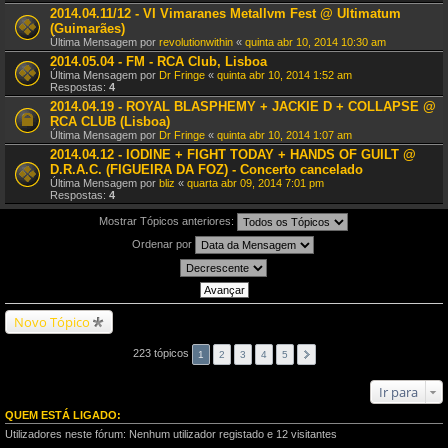
2014.04.11/12 - VI Vimaranes Metallvm Fest @ Ultimatum
(Guimarães)
Última Mensagem por
revolutionwithin
«
quinta abr 10, 2014 10:30 am
2014.05.04 - FM - RCA Club, Lisboa
Última Mensagem por
Dr Fringe
«
quinta abr 10, 2014 1:52 am
Respostas:
4
2014.04.19 - ROYAL BLASPHEMY + JACKIE D + COLLAPSE @
RCA CLUB (Lisboa)
Última Mensagem por
Dr Fringe
«
quinta abr 10, 2014 1:07 am
2014.04.12 - IODINE + FIGHT TODAY + HANDS OF GUILT @
D.R.A.C. (FIGUEIRA DA FOZ) - Concerto cancelado
Última Mensagem por
bliz
«
quarta abr 09, 2014 7:01 pm
Respostas:
4
Mostrar Tópicos anteriores:
Ordenar por
Novo Tópico
223 tópicos
1
2
3
4
5
Ir para
QUEM ESTÁ LIGADO:
Utilizadores neste fórum: Nenhum utilizador registado e 12 visitantes