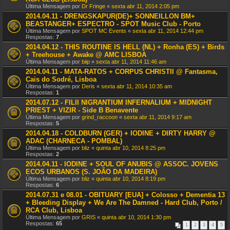
Última Mensagem por
Dr Fringe
«
sexta abr 11, 2014 2:05 pm
2014.04.11 - DRENGSKAPUR(DE)+ SONNEILLON BM+
BEASTANGER+ ESPECTRO - SPOT Music Club - Porto
Última Mensagem por
SPOT MC Events
«
sexta abr 11, 2014 12:44 pm
Respostas:
7
2014.04.12 - THIS ROUTINE IS HELL (NL) + Ronha (ES) + Birds
+ Treehouse + Awake @ AMC LISBOA
Última Mensagem por
biip
«
sexta abr 11, 2014 11:46 am
2014.04.11 - MATA-RATOS + CORPUS CHRISTII @ Fantasma,
Cais do Sodré, Lisboa
Última Mensagem por
Deris
«
sexta abr 11, 2014 10:35 am
Respostas:
1
2014.07.12 - FILII NIGRANTIUM INFERNALIUM + MIDNIGHT
PRIEST + VIZIR - Side B Benavente
Última Mensagem por
grind_raccoon
«
sexta abr 11, 2014 9:17 am
Respostas:
5
2014.04.18 - COLDBURN (GER) + IODINE + DIRTY HARRY @
ADAC (CHARNECA - POMBAL)
Última Mensagem por
bliz
«
quinta abr 10, 2014 8:25 pm
Respostas:
2
2014.04.11 - IODINE + SOUL OF ANUBIS @ ASSOC. JOVENS
ECOS URBANOS (S. JOÃO DA MADEIRA)
Última Mensagem por
bliz
«
quinta abr 10, 2014 8:19 pm
Respostas:
6
2014.07.31 e 08.01 - OBITUARY [EUA] + Colosso + Dementia 13
+ Bleeding Display + We Are The Damned - Hard Club, Porto /
RCA Club, Lisboa
Última Mensagem por
GRIS
«
quinta abr 10, 2014 1:30 pm
Respostas:
65
1
2
3
4
5