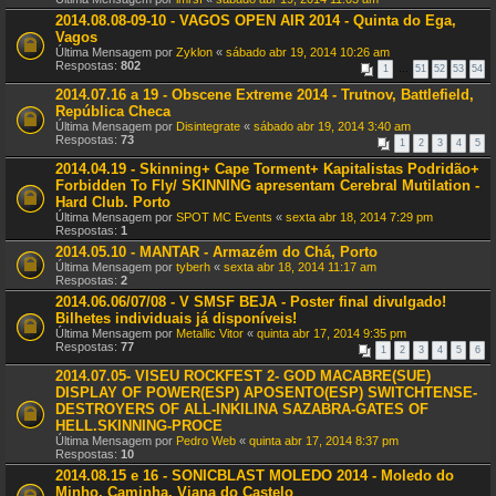
2014.08.08-09-10 - VAGOS OPEN AIR 2014 - Quinta do Ega,
Vagos
Última Mensagem por
Zyklon
«
sábado abr 19, 2014 10:26 am
Respostas:
802
1
…
51
52
53
54
2014.07.16 a 19 - Obscene Extreme 2014 - Trutnov, Battlefield,
República Checa
Última Mensagem por
Disintegrate
«
sábado abr 19, 2014 3:40 am
Respostas:
73
1
2
3
4
5
2014.04.19 - Skinning+ Cape Torment+ Kapitalistas Podridão+
Forbidden To Fly/ SKINNING apresentam Cerebral Mutilation -
Hard Club. Porto
Última Mensagem por
SPOT MC Events
«
sexta abr 18, 2014 7:29 pm
Respostas:
1
2014.05.10 - MANTAR - Armazém do Chá, Porto
Última Mensagem por
tyberh
«
sexta abr 18, 2014 11:17 am
Respostas:
2
2014.06.06/07/08 - V SMSF BEJA - Poster final divulgado!
Bilhetes individuais já disponíveis!
Última Mensagem por
Metallic Vitor
«
quinta abr 17, 2014 9:35 pm
Respostas:
77
1
2
3
4
5
6
2014.07.05- VISEU ROCKFEST 2- GOD MACABRE(SUE)
DISPLAY OF POWER(ESP) APOSENTO(ESP) SWITCHTENSE-
DESTROYERS OF ALL-INKILINA SAZABRA-GATES OF
HELL.SKINNING-PROCE
Última Mensagem por
Pedro Web
«
quinta abr 17, 2014 8:37 pm
Respostas:
10
2014.08.15 e 16 - SONICBLAST MOLEDO 2014 - Moledo do
Minho, Caminha, Viana do Castelo