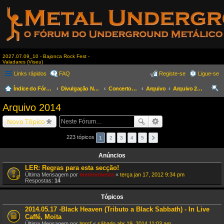
2027.07.09_10 - Bajonca Rock Fest -
Valadares (Viseu)
Links rápidos
FAQ
Registe-se
Ligue-se
Índice do Fórum
Divulgação Nacional
Concertos & Eventos
Arquivo
Arquivo 2014
es
Arquivo 2014
qui
Novo Tópico
sar
223 tópicos
1
2
3
4
5
Anúncios
LER: Regras para esta secção!
Última Mensagem por
meninobesta
«
terça jan 17, 2012 9:34 pm
Respostas:
14
Tópicos
2014.05.17 -Black Heaven (Tributo a Black Sabbath) - In Live
Caffé, Moita
Última Mensagem por
lmrsf
«
sábado abr 19, 2014 11:03 am