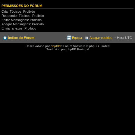
PERMISSÕES DO FÓRUM
Criar Tópicos: Proibido
Responder Tópicos: Proibido
Editar Mensagens: Proibido
Apagar Mensagens: Proibido
Enviar anexos: Proibido
Índice do Fórum
Equipa
Apagar cookies
Hora UTC
Desenvolvido por
phpBB
® Forum Software © phpBB Limited
Traduzido por phpBB Portugal