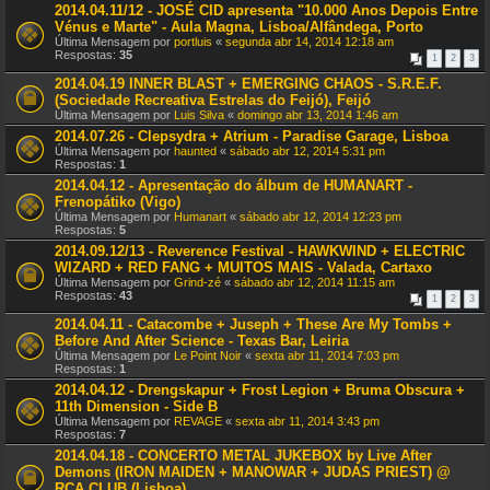
2014.04.11/12 - JOSÉ CID apresenta "10.000 Anos Depois Entre
Vénus e Marte" - Aula Magna, Lisboa/Alfândega, Porto
Última Mensagem por
portluis
«
segunda abr 14, 2014 12:18 am
Respostas:
35
1
2
3
2014.04.19 INNER BLAST + EMERGING CHAOS - S.R.E.F.
(Sociedade Recreativa Estrelas do Feijó), Feijó
Última Mensagem por
Luis Silva
«
domingo abr 13, 2014 1:46 am
2014.07.26 - Clepsydra + Atrium - Paradise Garage, Lisboa
Última Mensagem por
haunted
«
sábado abr 12, 2014 5:31 pm
Respostas:
1
2014.04.12 - Apresentação do álbum de HUMANART -
Frenopátiko (Vigo)
Última Mensagem por
Humanart
«
sábado abr 12, 2014 12:23 pm
Respostas:
5
2014.09.12/13 - Reverence Festival - HAWKWIND + ELECTRIC
WIZARD + RED FANG + MUITOS MAIS - Valada, Cartaxo
Última Mensagem por
Grind-zé
«
sábado abr 12, 2014 11:15 am
Respostas:
43
1
2
3
2014.04.11 - Catacombe + Juseph + These Are My Tombs +
Before And After Science - Texas Bar, Leiria
Última Mensagem por
Le Point Noir
«
sexta abr 11, 2014 7:03 pm
Respostas:
1
2014.04.12 - Drengskapur + Frost Legion + Bruma Obscura +
11th Dimension - Side B
Última Mensagem por
REVAGE
«
sexta abr 11, 2014 3:43 pm
Respostas:
7
2014.04.18 - CONCERTO METAL JUKEBOX by Live After
Demons (IRON MAIDEN + MANOWAR + JUDAS PRIEST) @
RCA CLUB (Lisboa)