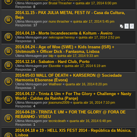
Última Mensagem por
Brutal Thrasher
«
quinta abr 17, 2014 6:00 pm
Respostas:
8
2014.11.15 - PAX JULIA METAL FEST IV - Casa da Cultura,
Beja
Última Mensagem por
nuno thrasher
«
quinta abr 17, 2014 5:45 pm
Respostas:
17
1
2
2014.04.19 - Morte Incandescente & Koltum - Aveiro
Última Mensagem por
nekrogoat heresy
«
quinta abr 17, 2014 2:52 pm
Respostas:
1
2014.04.24 - Age of Woe (SWE) + Kids Insane (ISR) +
Shitmouth + Officer Dick - Fantasma, Lisboa
Última Mensagem por
biip
«
quinta abr 17, 2014 9:33 am
2014.12.14 - Sabaton - Hard Club, Porto
Última Mensagem por
Eluveitie
«
quinta abr 17, 2014 6:19 am
Respostas:
2
2014-05-03 WALL OF DEATH + KARSERON @ Sociedade
Harmonia Eborense (Évora)
Última Mensagem por
Waltheer
«
quarta abr 16, 2014 8:20 pm
Respostas:
3
2014.04.17 - Trinta & Um + For The Glory + Challenge + Nasty
World - Caldas da Rainha (Parqe)
Última Mensagem por
joaonuno2009
«
quarta abr 16, 2014 7:10 pm
Respostas:
4
2014-04-19 - TRINTA E UM + FOR THE GLORY @ FORA DE
REBANHO - VISEU
Última Mensagem por
tecnicdeath
«
quarta abr 16, 2014 6:48 pm
Respostas:
1
2014.04.18 e 19 - HELL XIS FEST 2014 - República da Música,
Lisboa