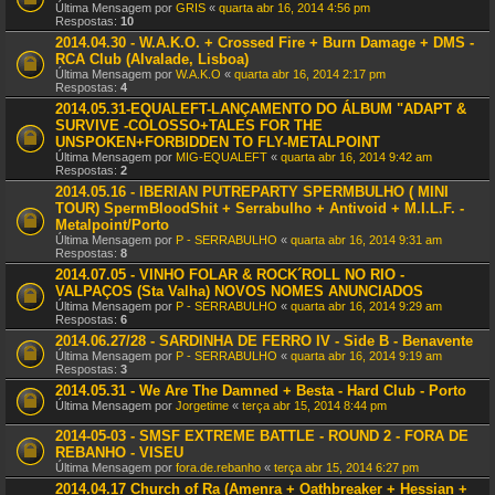
Última Mensagem por
GRIS
«
quarta abr 16, 2014 4:56 pm
Respostas:
10
2014.04.30 - W.A.K.O. + Crossed Fire + Burn Damage + DMS -
RCA Club (Alvalade, Lisboa)
Última Mensagem por
W.A.K.O
«
quarta abr 16, 2014 2:17 pm
Respostas:
4
2014.05.31-EQUALEFT-LANÇAMENTO DO ÁLBUM "ADAPT &
SURVIVE -COLOSSO+TALES FOR THE
UNSPOKEN+FORBIDDEN TO FLY-METALPOINT
Última Mensagem por
MIG-EQUALEFT
«
quarta abr 16, 2014 9:42 am
Respostas:
2
2014.05.16 - IBERIAN PUTREPARTY SPERMBULHO ( MINI
TOUR) SpermBloodShit + Serrabulho + Antivoid + M.I.L.F. -
Metalpoint/Porto
Última Mensagem por
P - SERRABULHO
«
quarta abr 16, 2014 9:31 am
Respostas:
8
2014.07.05 - VINHO FOLAR & ROCK´ROLL NO RIO -
VALPAÇOS (Sta Valha) NOVOS NOMES ANUNCIADOS
Última Mensagem por
P - SERRABULHO
«
quarta abr 16, 2014 9:29 am
Respostas:
6
2014.06.27/28 - SARDINHA DE FERRO IV - Side B - Benavente
Última Mensagem por
P - SERRABULHO
«
quarta abr 16, 2014 9:19 am
Respostas:
3
2014.05.31 - We Are The Damned + Besta - Hard Club - Porto
Última Mensagem por
Jorgetime
«
terça abr 15, 2014 8:44 pm
2014-05-03 - SMSF EXTREME BATTLE - ROUND 2 - FORA DE
REBANHO - VISEU
Última Mensagem por
fora.de.rebanho
«
terça abr 15, 2014 6:27 pm
2014.04.17 Church of Ra (Amenra + Oathbreaker + Hessian +