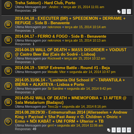
Treha Sektori) - Hard Club, Porto
Última Mensagem por
::Andre::
«
terça abr 15, 2014 11:01 am
Respostas:
29
1
2
2014.04.18 - EXECUTER (BR) + SPEEDEMON + DERRAME +
REFUGE - Side B - Benavente
Última Mensagem por
nekronos
«
terça abr 15, 2014 10:14 am
Respostas:
1
2014.04.17 - FERRO & FOGO - Side B - Benavente
Última Mensagem por
nekronos
«
terça abr 15, 2014 10:13 am
Respostas:
1
2014-04-19 WALL OF DEATH + MASS DISORDER + VOiDUST
@ Castro Beer Bar (Cais do Sodré - Lisboa)
Última Mensagem por
Rockwell
«
terça abr 15, 2014 10:12 am
Respostas:
1
2014.04.19 - SMSF Extreme Battle - Round #1 - Beja
Última Mensagem por
Metallic Vitor
«
segunda abr 14, 2014 10:47 pm
2014.05.31/06.14 - "Lusitania Old School II" - TARANTULA +
IBÉRIA + ALKATEYA - Lisboa e Porto
Última Mensagem por
Sir Sardine
«
segunda abr 14, 2014 9:42 pm
Respostas:
2
2014-05-02 WALL OF DEATH + MNEMOFOBIA + 13 AFTER @
Sala Metalarium (Badajoz)
Última Mensagem por
Texc2p
«
segunda abr 14, 2014 8:16 pm
2014.08.28/29/30 - Entremuralhas 2014 [Allerseelen + Andrew
King + Parzival + She Past Away + O. Children + Oniric +
Ermo + NÖI KABÁT + UNI FORM + Ulterior + TB
Última Mensagem por
grrrl
«
segunda abr 14, 2014 11:06 am
Respostas:
49
1
2
3
4