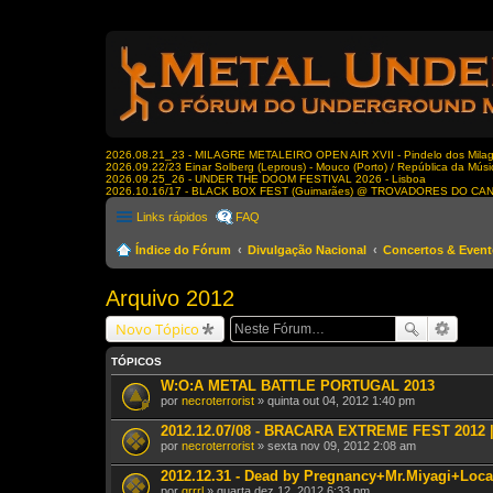
2026.08.21_23 - MILAGRE METALEIRO OPEN AIR XVII - Pindelo dos Milagr
2026.09.22/23 Einar Solberg (Leprous) - Mouco (Porto) / República da Músi
2026.09.25_26 - UNDER THE DOOM FESTIVAL 2026 - Lisboa
2026.10.16/17 - BLACK BOX FEST (Guimarães) @ TROVADORES DO CA
Links rápidos
FAQ
Índice do Fórum
Divulgação Nacional
Concertos & Even
Arquivo 2012
Novo Tópico
TÓPICOS
W:O:A METAL BATTLE PORTUGAL 2013
por
necroterrorist
» quinta out 04, 2012 1:40 pm
2012.12.07/08 - BRACARA EXTREME FEST 2012
por
necroterrorist
» sexta nov 09, 2012 2:08 am
2012.12.31 - Dead by Pregnancy+Mr.Miyagi+Local
por
grrrl
» quarta dez 12, 2012 6:33 pm