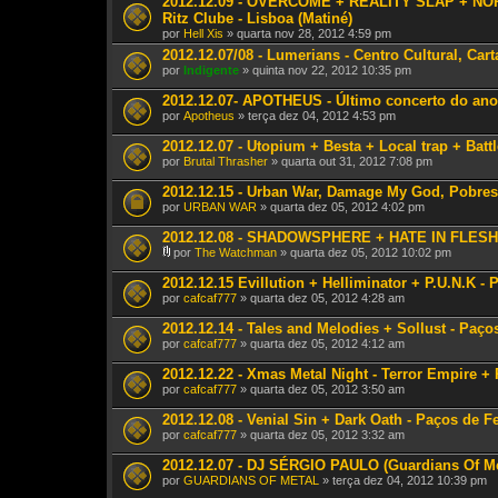
2012.12.09 - OVERCOME + REALITY SLAP + N
Ritz Clube - Lisboa (Matiné)
por
Hell Xis
» quarta nov 28, 2012 4:59 pm
2012.12.07/08 - Lumerians - Centro Cultural, Ca
por
Indigente
» quinta nov 22, 2012 10:35 pm
2012.12.07- APOTHEUS - Último concerto do ano
por
Apotheus
» terça dez 04, 2012 4:53 pm
2012.12.07 - Utopium + Besta + Local trap + Battl
por
Brutal Thrasher
» quarta out 31, 2012 7:08 pm
2012.12.15 - Urban War, Damage My God, Pobres 
por
URBAN WAR
» quarta dez 05, 2012 4:02 pm
2012.12.08 - SHADOWSPHERE + HATE IN FLE
por
The Watchman
» quarta dez 05, 2012 10:02 pm
A
n
2012.12.15 Evillution + Helliminator + P.U.N.K - 
e
por
cafcaf777
» quarta dez 05, 2012 4:28 am
x
o
2012.12.14 - Tales and Melodies + Sollust - Paço
(
por
s
cafcaf777
» quarta dez 05, 2012 4:12 am
)
2012.12.22 - Xmas Metal Night - Terror Empire +
por
cafcaf777
» quarta dez 05, 2012 3:50 am
2012.12.08 - Venial Sin + Dark Oath - Paços de Fe
por
cafcaf777
» quarta dez 05, 2012 3:32 am
2012.12.07 - DJ SÉRGIO PAULO (Guardians Of Met
por
GUARDIANS OF METAL
» terça dez 04, 2012 10:39 pm