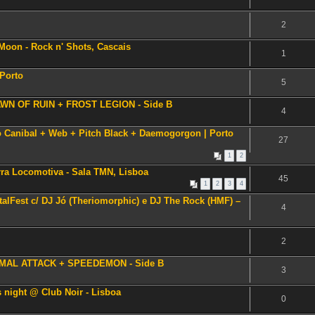
2
 Moon - Rock n' Shots, Cascais
1
,Porto
5
AWN OF RUIN + FROST LEGION - Side B
4
 Canibal + Web + Pitch Black + Daemogorgon | Porto
27
1
2
rra Locomotiva - Sala TMN, Lisboa
45
1
2
3
4
alFest c/ DJ Jó (Theriomorphic) e DJ The Rock (HMF) –
4
2
IMAL ATTACK + SPEEDEMON - Side B
3
 night @ Club Noir - Lisboa
0