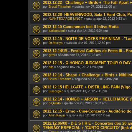
2012.12.22 - Challenge + Birds + The Fall Apart 
por
Brutal Thrasher
» quarta nov 07, 2012 12:00 am
2012.12.28- HEAVENWOOD, Sala 1 Hard Club, Por
por
AVANTEGARDE MNGT
» quarta ago 22, 2012 9:53 am
2012-12-15 Cameraman fest II Inlive Moita
por
karbonsoul
» sexta dez 14, 2012 9:24 pm
2012.12.15 - NOITE DE VOZES FEMININAS - "Ladie
por
Dr.Mortys
» sábado dez 01, 2012 12:30 pm
2012.12.14/15 - Festival Culhões de Festa III - Po
por
grrrl
» sábado nov 17, 2012 1:22 am
2012.12.15 - Ω HONGO JUDGMENT TOUR Ω DA
por
biip
» segunda nov 26, 2012 12:49 pm
2012.12.14 - Shape + Challenge + Birds + Nihilis
por
Brutal Thrasher
» segunda out 22, 2012 4:07 pm
2012.12.15 HELLGATE + DISTILLING PAIN (Vigo,
por
Luisergiko
» quinta dez 13, 2012 7:11 pm
2012.12.14 - HONGO + ARSON + HELLCHARGE @
por
o Quisto
» quinta nov 29, 2012 10:02 am
2012.12.15 - Ermo - Cine-Concerto - Auditório 
por
Alvin Karpis
» quarta dez 12, 2012 8:12 am
2012.12.06/08 - D E S I R E - Concertos dos 20
TENSÃO' ESPECIAL + 'CURTO CIRCUITO' (link d
por
Corvus
» sexta out 05, 2012 4:27 pm