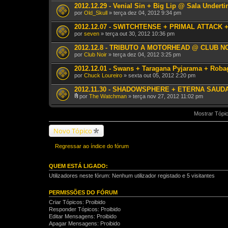
2012.12.29 - Venial Sin + Big Lip @ Sala Underti
por
Old_Skull
» terça dez 04, 2012 9:34 pm
2012.12.07 - SWITCHTENSE + PRIMAL ATTACK
por
seven
» terça out 30, 2012 10:36 pm
2012.12.8 - TRIBUTO A MOTORHEAD @ CLUB N
por
Club Noir
» terça dez 04, 2012 3:25 pm
2012.12.01 - Swans + Taragana Pyjarama + Rob
por
Chuck Loureiro
» sexta out 05, 2012 2:20 pm
2012.11.30 - SHADOWSPHERE + ETERNA SAUDAD
por
The Watchman
» terça nov 27, 2012 11:02 pm
A
n
Mostrar Tópic
e
x
o
Novo Tópico
(
s
)
Regressar ao índice do fórum
QUEM ESTÁ LIGADO:
Utilizadores neste fórum: Nenhum utilizador registado e 5 visitantes
PERMISSÕES DO FÓRUM
Criar Tópicos: Proibido
Responder Tópicos: Proibido
Editar Mensagens: Proibido
Apagar Mensagens: Proibido