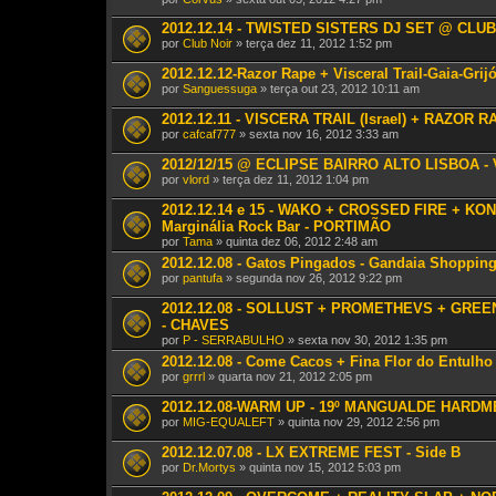
2012.12.14 - TWISTED SISTERS DJ SET @ CLU
por
Club Noir
» terça dez 11, 2012 1:52 pm
2012.12.12-Razor Rape + Visceral Trail-Gaia-Grij
por
Sanguessuga
» terça out 23, 2012 10:11 am
2012.12.11 - VISCERA TRAIL (Israel) + RAZOR RA
por
cafcaf777
» sexta nov 16, 2012 3:33 am
2012/12/15 @ ECLIPSE BAIRRO ALTO LISBOA -
por
vlord
» terça dez 11, 2012 1:04 pm
2012.12.14 e 15 - WAKO + CROSSED FIRE + KON
Marginália Rock Bar - PORTIMÃO
por
Tama
» quinta dez 06, 2012 2:48 am
2012.12.08 - Gatos Pingados - Gandaia Shopping
por
pantufa
» segunda nov 26, 2012 9:22 pm
2012.12.08 - SOLLUST + PROMETHEVS + GREE
- CHAVES
por
P - SERRABULHO
» sexta nov 30, 2012 1:35 pm
2012.12.08 - Come Cacos + Fina Flor do Entulho
por
grrrl
» quarta nov 21, 2012 2:05 pm
2012.12.08-WARM UP - 19º MANGUALDE HARD
por
MIG-EQUALEFT
» quinta nov 29, 2012 2:56 pm
2012.12.07.08 - LX EXTREME FEST - Side B
por
Dr.Mortys
» quinta nov 15, 2012 5:03 pm