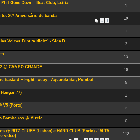
+ Phil Goes Down - Beat Club, Leiria
1
to, 20º Aniversário de banda
19
1
2
1
s Voices Tribute Night" - Side B
3
rto
13
Y 2 @ CAMPO GRANDE
10
tic Bastard + Fight Today - Aquarela Bar, Pombal
5
 Hangar 77)
1
 V5 (Porto)
3
dos Bombeiros @ Vizela
0
 anos @ RITZ CLUBE (Lisboa) e HARD CLUB (Porto) - 'ALTA
112
o video)