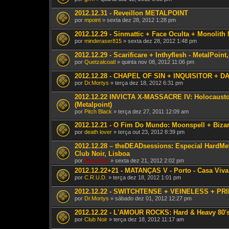
2012.12.31 - Reveillon METALPOINT
por
mpoint
» sexta dez 28, 2012 1:28 pm
2012.12.29 - Sinmattic + Face Oculta + Monolith
por
minderaser815
» sexta dez 28, 2012 1:48 pm
2012.12.29 - Scarificare + Inthyflesh - MetalPoint
por
Quetzalcoatl
» quinta nov 08, 2012 11:06 pm
2012.12.28 - CHAPEL OF SIN + INQUISITOR + D
por
Dr.Mortys
» terça dez 18, 2012 6:31 pm
2012.12.22 INVICTA X-MASSACRE IV: Holocausto
(Metalpoint)
por
Pitch Black
» terça dez 27, 2011 12:09 am
2012.12.21 - O Fim Do Mundo: Moonspell + Biza
por
death lover
» terça out 23, 2012 8:39 pm
2012.12.28 – theDEADsessions: Especial HardMet
Club Noir, Lisboa
por
Beastlike
» sexta dez 21, 2012 2:02 pm
2012.12.22+21 - MATANÇAS V - Porto - Casa Viva
por
C.R.U.D.
» terça dez 18, 2012 1:01 pm
2012.12.22 - SWITCHTENSE + VEINELESS + PR
por
Dr.Mortys
» sábado dez 01, 2012 12:27 pm
2012.12.22 - L'AMOUR ROCKS: Hard & Heavy 80's
por
Club Noir
» terça dez 18, 2012 11:17 am