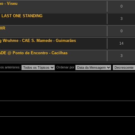
no - Viseu
0
 + LAST ONE STANDING
3
OIR
0
ag Wruhme - CAE S. Mamede - Guimarães
14
E @ Ponto de Encontro - Cacilhas
3
os anteriores:
Ordenar por