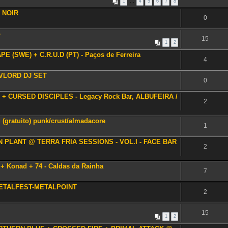
1
…
4
5
6
7
8
B NOIR
0
ó
15
1
2
PE (SWE) + C.R.U.D (PT) - Paços de Ferreira
4
 VLORD DJ SET
0
 + CURSED DISCIPLES - Legacy Rock Bar, ALBUFEIRA /
2
 (gratuito) punk/crust/almadacore
1
N PLANT @ TERRA FRIA SESSIONS - VOL.I - FACE BAR
2
 + Konad + 74 - Caldas da Rainha
7
METALFEST-METALPOINT
2
15
1
2