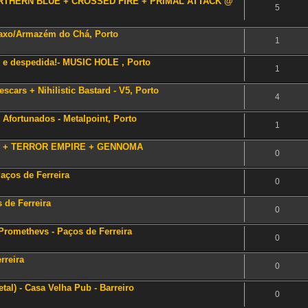
ORTHERN BLUE + CROSSED FIRE + PRIMAL ATTACK @
5
rtaxo/Armazém do Chá, Porto
1
 e despedida!- MUSIC HOLE , Porto
1
escars + Nihilistic Bastard - V5, Porto
4
Afortunados - Metalpoint, Porto
1
SH + TERROR EMPIRE + GENNOMA
0
Paços de Ferreira
0
s de Ferreira
0
 Promethevs - Paços de Ferreira
0
rreira
0
al) - Casa Velha Pub - Barreiro
0