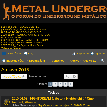
2026.10.16/17 - BLACK BOX FEST
(Guimarães) @ TROVADORES DO CANO -
ÚLTIMAS BANDAS DIVULGADAS!!!
2026.11.19 - FLOTSAM AND JETSAM (USA) -
RCA Club - Lisboa
2027.03.31 - UUHAI + ACYL + BLOSSOM
CULT - Republica da Musica - Lisboa
2027.07.09_10 - Bajonca Rock Fest -
Valadares (Viseu)
Links rápidos
FAQ
Registe-se
Ligue-se
Índice do Fórum
Divulgação Nacional
Concertos & Eventos
Arquivo
Arquivo 2015
es
Arquivo 2015
qui
Novo Tópico
sar
158 tópicos
1
2
3
4
Tópicos
2015.04.09 - NIGHTDREAM (tributo a Nightwish) @ Cine
Incrível, Almada
Última Mensagem por
NightDream
«
segunda jan 18, 2016 5:25 pm