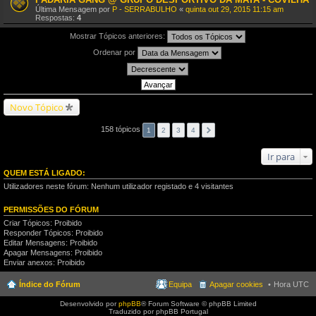
Última Mensagem por
P - SERRABULHO
«
quinta out 29, 2015 11:15 am
Respostas:
4
Mostrar Tópicos anteriores:
Ordenar por
Novo Tópico
158 tópicos
1
2
3
4
Ir para
QUEM ESTÁ LIGADO:
Utilizadores neste fórum: Nenhum utilizador registado e 4 visitantes
PERMISSÕES DO FÓRUM
Criar Tópicos: Proibido
Responder Tópicos: Proibido
Editar Mensagens: Proibido
Apagar Mensagens: Proibido
Enviar anexos: Proibido
Índice do Fórum
Equipa
Apagar cookies
Hora UTC
Desenvolvido por
phpBB
® Forum Software © phpBB Limited
Traduzido por phpBB Portugal