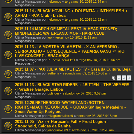
Última Mensagem por
nekronos
«
terça nov 10, 2015 12:34 pm
Respostas:
2
2015.11.14 - BLACK HOWLING + DOLENTIA + INTHYFLESH +
ARHAT - RCA Club - Lisboa
Última Mensagem por
nekronos
«
terça nov 10, 2015 12:32 pm
Respostas:
8
2015.11.14 MARCH OF METAL FEST IV HEAD:STONED;
MINDFEEDER; WATERLAND; MOR - HARD CLUB
Última Mensagem por
léo
«
terça nov 10, 2015 11:19 am
Respostas:
1
2015.11.13 - IV MOSTRA VILAMETAL - X ANIVERSÁRIO -
SERRABULHO + CONSEQUENCE + PADARIA GANG @ RIO
LIVE CONCEPT - BRAGANÇA
Última Mensagem por
P - SERRABULHO
«
terça nov 10, 2015 10:06 am
Respostas:
4
2015.11.07 - PAX JULIA METAL FEST V - Casa da Cultura, Beja
Última Mensagem por
aetheria
«
segunda nov 09, 2015 10:06 am
Respostas:
30
1
2
3
2015.11.13 - BLACK STAR RIDERS + 4BITTEN + THE WEYERS
- Paradise Garage, Lisboa
Última Mensagem por
ppfinder
«
sábado nov 07, 2015 9:57 pm
Respostas:
3
2015.12.26-NETHERGOD+WATERLAND+ROTTEN
RIGHTS+MACHINE GUN JOE + GODARK/Milagre Metaleiro -
Xmas Warm Up Party \m/
Última Mensagem por
milagremetaleiro9
«
sexta nov 06, 2015 9:18 pm
2015.11.05 - Vizir + Hurucan's Fall + Frost Legion -
Stronghold, Caldas da Rainha
Última Mensagem por
joaonuno2009
«
sexta nov 06, 2015 12:28 am