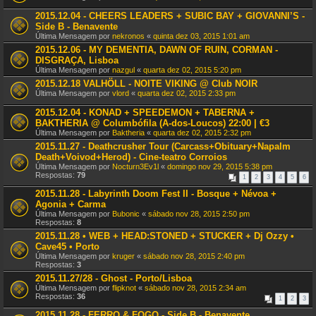
2015.12.04 - CHEERS LEADERS + SUBIC BAY + GIOVANNI’S -
Side B - Benavente
Última Mensagem por
nekronos
«
quinta dez 03, 2015 1:01 am
2015.12.06 - MY DEMENTIA, DAWN OF RUIN, CORMAN -
DISGRAÇA, Lisboa
Última Mensagem por
nazgul
«
quarta dez 02, 2015 5:20 pm
2015.12.18 VALHÖLL - NOITE VIKING @ Club NOIR
Última Mensagem por
vlord
«
quarta dez 02, 2015 2:33 pm
2015.12.04 - KONAD + SPEEDEMON + TABERNA +
BAKTHERIA @ Columbófila (A-dos-Loucos) 22:00 | €3
Última Mensagem por
Baktheria
«
quarta dez 02, 2015 2:32 pm
2015.11.27 - Deathcrusher Tour (Carcass+Obituary+Napalm
Death+Voivod+Herod) - Cine-teatro Corroios
Última Mensagem por
Nocturn3Ev1l
«
domingo nov 29, 2015 5:38 pm
Respostas:
79
1
2
3
4
5
6
2015.11.28 - Labyrinth Doom Fest II - Bosque + Névoa +
Agonia + Carma
Última Mensagem por
Bubonic
«
sábado nov 28, 2015 2:50 pm
Respostas:
8
2015.11.28 • WEB + HEAD:STONED + STUCKER + Dj Ozzy •
Cave45 • Porto
Última Mensagem por
kruger
«
sábado nov 28, 2015 2:40 pm
Respostas:
3
2015.11.27/28 - Ghost - Porto/Lisboa
Última Mensagem por
flipknot
«
sábado nov 28, 2015 2:34 am
Respostas:
36
1
2
3
2015.11.28 - FERRO & FOGO - Side B - Benavente