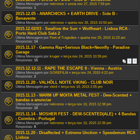
Última Mensagem por
nekronos
«
sexta nov 27, 2015 7:59 pm
Respostas:
1
2015.12.05 - ANARCHICKS + EARTH DRIVE - Side B -
Benavente
Última Mensagem por
nekronos
«
quinta nov 26, 2015 10:50 pm
2015.12.02/03 - Swallow the Sun + Wolfheart - Lisboa RCA -
Porto Hard Club Sala 2
Última Mensagem por
Poet of Tragedies
«
quarta nov 25, 2015 11:23 am
Respostas:
14
2015.11.17 - Gamma Ray+Serious Black+Neonfly - Paradise
Garage
Última Mensagem por
kruger
«
terça nov 24, 2015 10:39 pm
Respostas:
15
1
2
2015.12.12-11 - RAPE THE ESCAPE 8 - Vienna - Austria
Última Mensagem por
GOREFILIA
«
terça nov 24, 2015 4:22 pm
Respostas:
2
2015.11.20 - VALHÖLL NOITE VIKING - CLUB NOIR
Última Mensagem por
vlord
«
terça nov 10, 2015 2:05 pm
2015.11.13 - WARM UP MOITA METAL FEST - Dew-Scented +
bandas a anunciar
Última Mensagem por
nekronos
«
terça nov 10, 2015 12:38 pm
Respostas:
10
2015.11.14 - MOSHER FEST - DEW-SCENTED(ALE) + 4 Bandas
- Coimbra - Portugal
Última Mensagem por
nekronos
«
terça nov 10, 2015 12:36 pm
Respostas:
8
2015.11.20 - Disaffected + Extreme Unction + Speedemon RCA
Lisboa