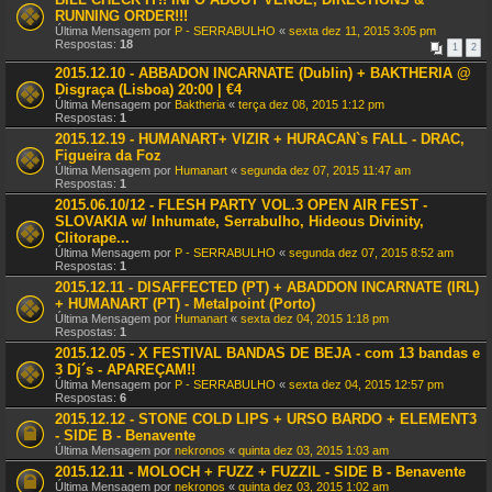
RUNNING ORDER!!!
Última Mensagem por
P - SERRABULHO
«
sexta dez 11, 2015 3:05 pm
Respostas:
18
1
2
2015.12.10 - ABBADON INCARNATE (Dublin) + BAKTHERIA @
Disgraça (Lisboa) 20:00 | €4
Última Mensagem por
Baktheria
«
terça dez 08, 2015 1:12 pm
Respostas:
1
2015.12.19 - HUMANART+ VIZIR + HURACAN`s FALL - DRAC,
Figueira da Foz
Última Mensagem por
Humanart
«
segunda dez 07, 2015 11:47 am
Respostas:
1
2015.06.10/12 - FLESH PARTY VOL.3 OPEN AIR FEST -
SLOVAKIA w/ Inhumate, Serrabulho, Hideous Divinity,
Clitorape...
Última Mensagem por
P - SERRABULHO
«
segunda dez 07, 2015 8:52 am
Respostas:
1
2015.12.11 - DISAFFECTED (PT) + ABADDON INCARNATE (IRL)
+ HUMANART (PT) - Metalpoint (Porto)
Última Mensagem por
Humanart
«
sexta dez 04, 2015 1:18 pm
Respostas:
1
2015.12.05 - X FESTIVAL BANDAS DE BEJA - com 13 bandas e
3 Dj´s - APAREÇAM!!
Última Mensagem por
P - SERRABULHO
«
sexta dez 04, 2015 12:57 pm
Respostas:
6
2015.12.12 - STONE COLD LIPS + URSO BARDO + ELEMENT3
- SIDE B - Benavente
Última Mensagem por
nekronos
«
quinta dez 03, 2015 1:03 am
2015.12.11 - MOLOCH + FUZZ + FUZZIL - SIDE B - Benavente
Última Mensagem por
nekronos
«
quinta dez 03, 2015 1:02 am