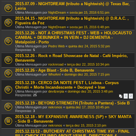
2015.07.09 - NIGHTDREAM (tributo a Nightwish) @ Texas Bar,
Leiria
Última Mensagem por
NightDream
«
sexta jan 15, 2016 6:51 pm
2015.04.15 - NIGHTDREAM (tributo a Nightwish) @ D.R.A.C. ,
Figueira da Foz
Última Mensagem por
NightDream
«
sexta jan 15, 2016 6:48 pm
2015.12.26 - NOT A CHRISTMAS FEST - WEB + HOLOCAUSTO
CANIBAL + DEBUNKER + IN VEIN + DJ DEMENTIA -
Metalpoint - Porto
Última Mensagem por
Pedro Web
«
quinta dez 24, 2015 5:32 pm
Respostas:
5
2015.12.26 - Rock n Road Showcase de Natal - Café Império,
Benavente
Última Mensagem por
rocknroad
«
terça dez 22, 2015 10:34 pm
2015.12.26 - Age Blast - Side B, Benavente
Última Mensagem por
WhoAmI
«
domingo dez 20, 2015 7:15 pm
2015.12.19 - CERCO DA NOITE FEST I, Lisboa - Corpus
Christii + Morte Incandescente + Decayed + Irae
Última Mensagem por
devilzerpia
«
domingo dez 20, 2015 3:48 pm
Respostas:
25
1
2
2015.12.19 - BEYOND STRENGTH (Tributo a Pantera) - Side B
Última Mensagem por
nekronos
«
quinta dez 17, 2015 10:45 pm
Respostas:
3
2015.12.18 - MY EXPANSIVE AWARENESS (SP) + SKY MANTA
- Side B - Benavente
Última Mensagem por
nekronos
«
terça dez 15, 2015 2:10 pm
2015.12.11/12 - BUTCHERY AT CHRISTMAS TIME XVI - FINAL
BILL CHECK IT!! INFO ABOUT VENUE, DIRECTIONS &