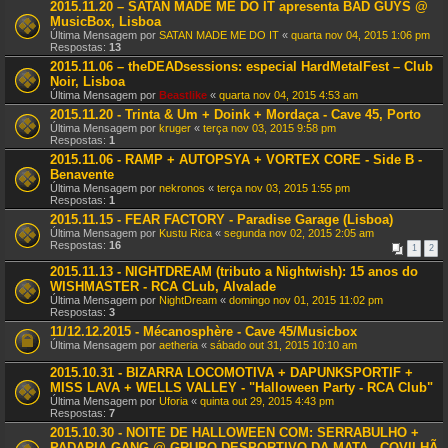
2015.11.20 – SATAN MADE ME DO IT apresenta BAD GUYS @
MusicBox, Lisboa
Última Mensagem por
SATAN MADE ME DO IT
«
quarta nov 04, 2015 1:06 pm
Respostas:
13
2015.11.06 – theDEADsessions: especial HardMetalFest – Club
Noir, Lisboa
Última Mensagem por
Beastlike
«
quarta nov 04, 2015 4:53 am
2015.11.20 - Trinta & Um + Doink + Mordaça - Cave 45, Porto
Última Mensagem por
kruger
«
terça nov 03, 2015 9:58 pm
Respostas:
1
2015.11.06 - RAMP + AUTOPSYA + VORTEX CORE - Side B -
Benavente
Última Mensagem por
nekronos
«
terça nov 03, 2015 1:55 pm
Respostas:
1
2015.11.15 - FEAR FACTORY - Paradise Garage (Lisboa)
Última Mensagem por
Kustu Rica
«
segunda nov 02, 2015 2:05 am
Respostas:
16
1
2
2015.11.13 - NIGHTDREAM (tributo a Nightwish): 15 anos do
WISHMASTER - RCA CLub, Alvalade
Última Mensagem por
NightDream
«
domingo nov 01, 2015 11:02 pm
Respostas:
3
11/12.12.2015 - Mécanosphère - Cave 45/Musicbox
Última Mensagem por
aetheria
«
sábado out 31, 2015 10:10 am
2015.10.31 - BIZARRA LOCOMOTIVA + DAPUNKSPORTIF +
MISS LAVA + WELLS VALLEY - "Halloween Party - RCA Club"
Última Mensagem por
Uforia
«
quinta out 29, 2015 4:43 pm
Respostas:
7
2015.10.30 - NOITE DE HALLOWEEN COM: SERRABULHO +
PADARIA GANG @ GRUPO DESPORTIVO DA MATA - COVILHÃ