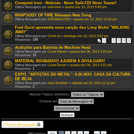
Conquest Icon - Noticias - Novo Split-CD! Novo Teaser!
Última Mensagem por
nekronos
«
quarta nov 13, 2013 9:49 pm
RHAPSODY OF FIRE Releases New Song
Última Mensagem por
DREAMASTER
«
quarta nov 13, 2013 12:25 pm
Fred Durst apresenta nova canção dos Limp Bizkit "WALKING
AWAY"
Última Mensagem por
Grind-zé
«
domingo nov 10, 2013 9:52 pm
Respostas:
159
1
…
8
9
10
11
Audições para Baixista de Machine Head
Última Mensagem por
Count Raven
«
quarta nov 06, 2013 4:23 pm
Respostas:
10
MATERIAL ROUBADO!!! AJUDEM A DIVULGAR!!!
Última Mensagem por
Count Raven
«
quarta nov 06, 2013 4:21 pm
Respostas:
1
EXPO. "ARTISTAS DO METAL": 9-20 NOV. CASA DA CULTURA
DE BEJA
Última Mensagem por
nuno thrasher
«
sábado out 26, 2013 11:12 pm
Respostas:
2
Mostrar Tópicos anteriores:
Ordenar por
Fórum Bloqueado
2857 tópicos