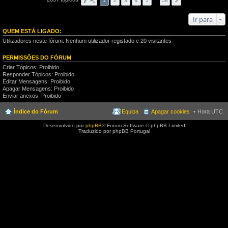
1
2
3
4
5
…
58
Ir para
QUEM ESTÁ LIGADO:
Utilizadores neste fórum: Nenhum utilizador registado e 20 visitantes
PERMISSÕES DO FÓRUM
Criar Tópicos: Proibido
Responder Tópicos: Proibido
Editar Mensagens: Proibido
Apagar Mensagens: Proibido
Enviar anexos: Proibido
Índice do Fórum
Equipa
Apagar cookies
Hora UTC
Desenvolvido por
phpBB
® Forum Software © phpBB Limited
Traduzido por phpBB Portugal