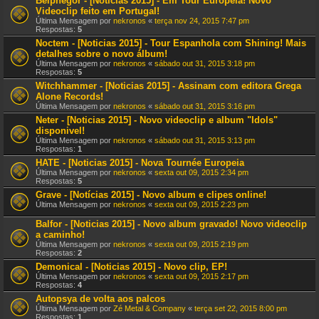
Belphegor - [Noticias 2015] - Em Tour Europeia! Novo
Videoclip feito em Portugal!
Última Mensagem por
nekronos
«
terça nov 24, 2015 7:47 pm
Respostas:
5
Noctem - [Noticias 2015] - Tour Espanhola com Shining! Mais
detalhes sobre o novo álbum!
Última Mensagem por
nekronos
«
sábado out 31, 2015 3:18 pm
Respostas:
5
Witchhammer - [Noticias 2015] - Assinam com editora Grega
Alone Records!
Última Mensagem por
nekronos
«
sábado out 31, 2015 3:16 pm
Neter - [Noticias 2015] - Novo videoclip e album "Idols"
disponivel!
Última Mensagem por
nekronos
«
sábado out 31, 2015 3:13 pm
Respostas:
1
HATE - [Noticias 2015] - Nova Tournée Europeia
Última Mensagem por
nekronos
«
sexta out 09, 2015 2:34 pm
Respostas:
5
Grave - [Notícias 2015] - Novo album e clipes online!
Última Mensagem por
nekronos
«
sexta out 09, 2015 2:23 pm
Balfor - [Noticias 2015] - Novo album gravado! Novo videoclip
a caminho!
Última Mensagem por
nekronos
«
sexta out 09, 2015 2:19 pm
Respostas:
2
Demonical - [Noticias 2015] - Novo clip, EP!
Última Mensagem por
nekronos
«
sexta out 09, 2015 2:17 pm
Respostas:
4
Autopsya de volta aos palcos
Última Mensagem por
Zé Metal & Company
«
terça set 22, 2015 8:00 pm
Respostas:
1