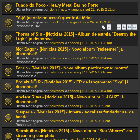
Fundo do Poço - Heavy Metal Bar no Porto
Última Mensagem por
Som Invicto
«
segunda set 21, 2015 2:21 pm
Tó-jó (agonizing terror) quer ir de férias
Última Mensagem por
LeonHeart
«
segunda ago 24, 2015 3:01 pm
Respostas:
182
1
…
10
11
12
13
Thorns of Sin - [Noticias 2015] - Album de estreia "Destroy the
Light" já disponivel
Última Mensagem por
nekronos
«
sábado jul 11, 2015 10:26 am
Mor Dagor - [Noticias 2015] - Novo álbum "redeemer" já
disponível!
Última Mensagem por
nekronos
«
sábado jul 11, 2015 10:24 am
Respostas:
2
Fenris - [Noticias 2015] - Novo álbum praticamente pronto!
Última Mensagem por
nekronos
«
sábado jul 11, 2015 10:16 am
Respostas:
2
Projekt NÖIR - [Noticias 2015] - EP de lançamento "Ský" já
disponivel!
Última Mensagem por
nekronos
«
sábado jul 11, 2015 10:04 am
Ancient Rites - [Noticias 2015] - Novo album "LAGUZ" já
disponivel!
Última Mensagem por
nekronos
«
sábado jul 11, 2015 9:59 am
Susperia - [Noticias 2015] - Athera - Vocalista fundador sai da
banda!
Última Mensagem por
nekronos
«
sábado jul 11, 2015 9:57 am
Respostas:
1
Serrabulho - [Noticias 2015] - Novo album "Star Whores" em
streaming completo!
Última Mensagem por
nekronos
«
sexta jul 10, 2015 9:41 pm