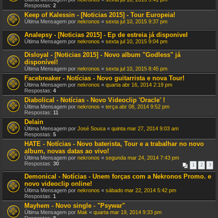
Respostas:
2
Keep of Kalessin - [Noticias 2015] - Tour Europeia!
Última Mensagem por
nekronos
«
sexta jul 10, 2015 9:37 pm
Analepsy - [Noticias 2015] - Ep de estreia já disponivel
Última Mensagem por
nekronos
«
sexta jul 10, 2015 9:04 pm
Disloyal - [Noticias 2015] - Novo album "Godless" já
disponível!
Última Mensagem por
nekronos
«
sexta jul 10, 2015 8:45 pm
Facebreaker - Notícias - Novo guitarrista e nova Tour!
Última Mensagem por
nekronos
«
quarta abr 16, 2014 2:19 pm
Respostas:
4
Diabolical - Notícias - Novo Videoclip 'Oracle' !
Última Mensagem por
nekronos
«
terça abr 08, 2014 9:52 pm
Respostas:
11
Delain
Última Mensagem por
José Sousa
«
quinta mar 27, 2014 9:03 am
Respostas:
5
HATE - Notícias - Novo baterista, Tour e a trabalhar no novo
album, novas datas ao vivo!
Última Mensagem por
nekronos
«
segunda mar 24, 2014 7:43 pm
Respostas:
30
1
2
3
Demonical - Notícias - Unem forças com a Nekronos Promo. e
novo videoclip online!
Última Mensagem por
nekronos
«
sábado mar 22, 2014 5:42 pm
Respostas:
1
Mayhem - Novo single - "Psywar"
Última Mensagem por
Mak
«
quarta mar 19, 2014 9:33 pm