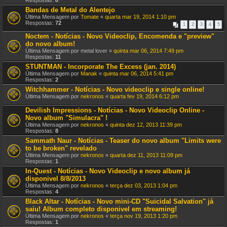
Respostas:
8
Bandas de Metal do Alentejo
Última Mensagem por
Tomate
«
quarta mar 19, 2014 1:10 pm
Respostas:
72
1
2
3
4
5
Noctem - Notícias - Novo Videoclip, Encomenda e "preview"
do novo album!
Última Mensagem por
metal lover
«
quinta mar 06, 2014 7:49 pm
Respostas:
11
STUNTMAN - Incorporate The Excess (jan. 2014)
Última Mensagem por
Manak
«
quinta mar 06, 2014 5:41 pm
Respostas:
2
Witchhammer - Notícias - Novo videoclip e single online!
Última Mensagem por
nekronos
«
quarta fev 19, 2014 6:12 pm
Devilish Impressions - Notícias - Novo Videoclip Online -
Novo album "Simulacra" !
Última Mensagem por
nekronos
«
quinta dez 12, 2013 11:39 pm
Respostas:
8
Sammath Naur - Notícias - Teaser do novo album "Limits were
to be broken" revelado
Última Mensagem por
nekronos
«
quarta dez 11, 2013 11:09 pm
Respostas:
1
In-Quest - Notícias - Novo Videoclip e novo album já
disponivel 8/8/2013
Última Mensagem por
nekronos
«
terça dez 03, 2013 1:04 pm
Respostas:
4
Black Altar - Notícias - Novo mini-CD "Suicidal Salvation" já
saiu! Album completo disponivel em streaming!
Última Mensagem por
nekronos
«
terça nov 19, 2013 1:20 pm
Respostas:
1