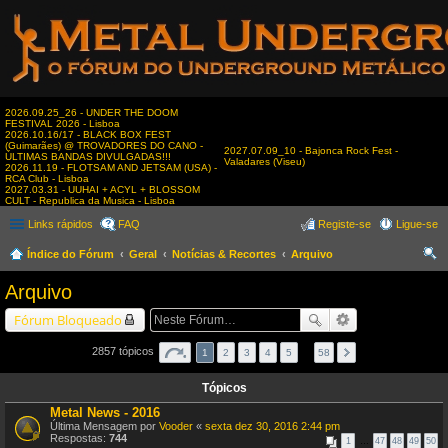
2026.09.25_26 - UNDER THE DOOM
FESTIVAL 2026 - Lisboa
2026.10.16/17 - BLACK BOX FEST
(Guimarães) @ TROVADORES DO CANO -
2027.07.09_10 - Bajonca Rock Fest -
ÚLTIMAS BANDAS DIVULGADAS!!!
Valadares (Viseu)
2026.11.19 - FLOTSAM AND JETSAM (USA) -
RCA Club - Lisboa
2027.03.31 - UUHAI + ACYL + BLOSSOM
CULT - Republica da Musica - Lisboa
Links rápidos
FAQ
Registe-se
Ligue-se
Índice do Fórum
Geral
Notícias & Recortes
Arquivo
es
Arquivo
qui
Fórum Bloqueado
sar
2857 tópicos
1
2
3
4
5
…
58
Tópicos
Metal News - 2016
Última Mensagem por
Vooder
«
sexta dez 30, 2016 2:44 pm
Respostas:
744
1
…
47
48
49
50