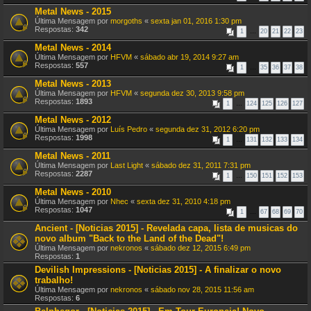
Metal News - 2015
Última Mensagem por
morgoths
«
sexta jan 01, 2016 1:30 pm
Respostas:
342
1
…
20
21
22
23
Metal News - 2014
Última Mensagem por
HFVM
«
sábado abr 19, 2014 9:27 am
Respostas:
557
1
…
35
36
37
38
Metal News - 2013
Última Mensagem por
HFVM
«
segunda dez 30, 2013 9:58 pm
Respostas:
1893
1
…
124
125
126
127
Metal News - 2012
Última Mensagem por
Luís Pedro
«
segunda dez 31, 2012 6:20 pm
Respostas:
1998
1
…
131
132
133
134
Metal News - 2011
Última Mensagem por
Last Light
«
sábado dez 31, 2011 7:31 pm
Respostas:
2287
1
…
150
151
152
153
Metal News - 2010
Última Mensagem por
Nhec
«
sexta dez 31, 2010 4:18 pm
Respostas:
1047
1
…
67
68
69
70
Ancient - [Noticias 2015] - Revelada capa, lista de musicas do
novo album "Back to the Land of the Dead"!
Última Mensagem por
nekronos
«
sábado dez 12, 2015 6:49 pm
Respostas:
1
Devilish Impressions - [Noticias 2015] - A finalizar o novo
trabalho!
Última Mensagem por
nekronos
«
sábado nov 28, 2015 11:56 am
Respostas:
6