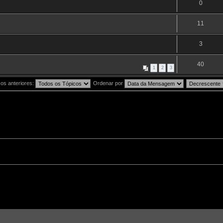
0
11
3
40
1
2
3
os anteriores:
Ordenar por