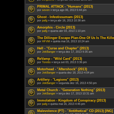
PRIMAL ATTACK - "Humans" (2013)
por
seven
» terça ago 06, 2013 5:44 pm
Ghost - Infestissumam (2013)
por
pafg
» terça abr 16, 2013 10:38 am
Amorphis - Circle (2013)
por
pafg
» quarta abr 03, 2013 1:10 pm
The Dillinger Escape Plan-One Of Us Is The Kille
por
HFVM
» quinta mai 16, 2013 10:24 am
Hell - "Curse and Chapter" (2013)
por
JekBanger
» terça dez 17, 2013 9:35 am
ReVamp - "Wild Card" (2013)
por
Toretto
» terça set 03, 2013 3:36 pm
Motorhead - "Aftershock" (2013)
por
JekBanger
» quarta dez 18, 2013 4:04 pm
Artillery - "Legions" (2013)
por
JekBanger
» segunda dez 16, 2013 4:50 pm
Metal Church - "Generation Nothing" (2013)
por
JekBanger
» terça dez 17, 2013 10:31 am
Immolation - Kingdom of Conspiracy (2013)
por
pafg
» quinta mai 16, 2013 4:45 pm
Malevolence (PT) - "Antithetical" CD (2013) [ING]