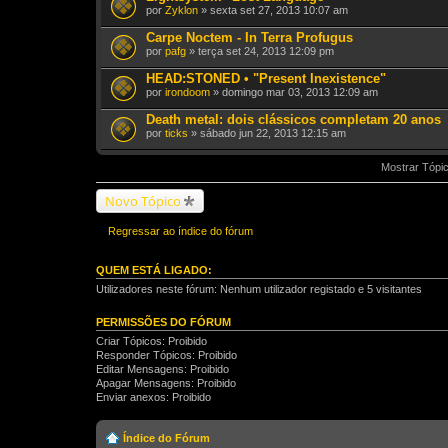
por
Zyklon
» sexta set 27, 2013 10:07 am
Carpe Noctem - In Terra Profugus
por
pafg
» terça set 24, 2013 12:09 pm
HEAD:STONED • "Present Inexistence"
por
irondoom
» domingo mar 03, 2013 12:09 am
Death metal: dois clássicos completam 20 anos
por
ticks
» sábado jun 22, 2013 12:15 am
Mostrar Tópic
Novo Tópico
Regressar ao índice do fórum
QUEM ESTÁ LIGADO:
Utilizadores neste fórum: Nenhum utilizador registado e 5 visitantes
PERMISSÕES DO FÓRUM
Criar Tópicos: Proibido
Responder Tópicos: Proibido
Editar Mensagens: Proibido
Apagar Mensagens: Proibido
Enviar anexos: Proibido
Índice do Fórum