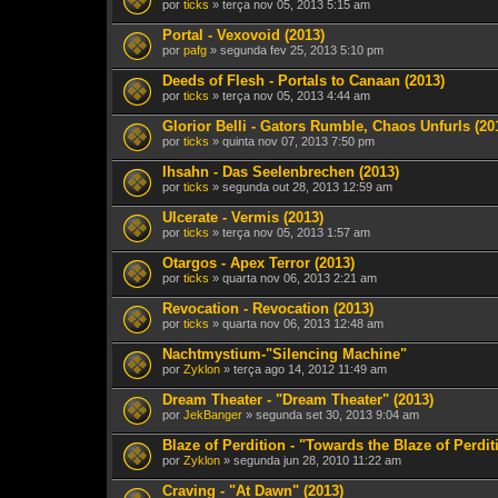
por
ticks
» terça nov 05, 2013 5:15 am
Portal - Vexovoid (2013)
por
pafg
» segunda fev 25, 2013 5:10 pm
Deeds of Flesh - Portals to Canaan (2013)
por
ticks
» terça nov 05, 2013 4:44 am
Glorior Belli - Gators Rumble, Chaos Unfurls (20
por
ticks
» quinta nov 07, 2013 7:50 pm
Ihsahn - Das Seelenbrechen (2013)
por
ticks
» segunda out 28, 2013 12:59 am
Ulcerate - Vermis (2013)
por
ticks
» terça nov 05, 2013 1:57 am
Otargos - Apex Terror (2013)
por
ticks
» quarta nov 06, 2013 2:21 am
Revocation - Revocation (2013)
por
ticks
» quarta nov 06, 2013 12:48 am
Nachtmystium-"Silencing Machine"
por
Zyklon
» terça ago 14, 2012 11:49 am
Dream Theater - "Dream Theater" (2013)
por
JekBanger
» segunda set 30, 2013 9:04 am
Blaze of Perdition - "Towards the Blaze of Perdit
por
Zyklon
» segunda jun 28, 2010 11:22 am
Craving - "At Dawn" (2013)