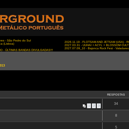
es - São Pedro do Sul
2026.11.19 - FLOTSAM AND JETSAM (USA) - RC
ca (Lisboa)
2027.03.31 - UUHAI + ACYL + BLOSSOM CULT - 
2027.07.09_10 - Bajonca Rock Fest - Valadares 
NO - ÚLTIMAS BANDAS DIVULGADAS!!!
013
RESPOSTAS
34
1
2
3
8
5