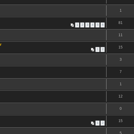
1
81
1
2
3
4
5
6
11
r
15
1
2
3
7
1
12
0
15
1
2
5