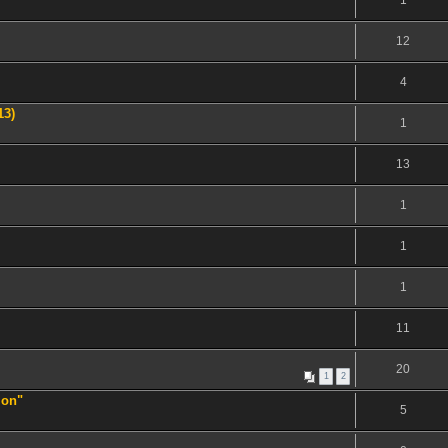
1
12
4
13)
1
13
1
1
1
11
20
1
2
ion"
5