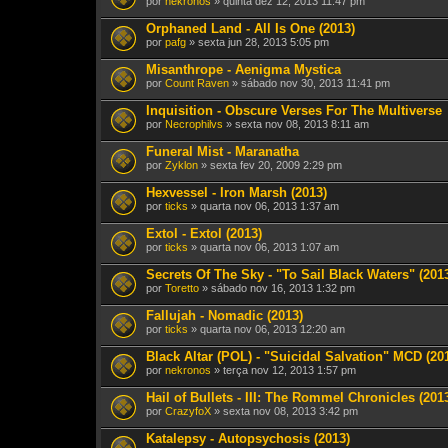
por
nekronos
» quinta dez 12, 2013 11:47 pm
Orphaned Land - All Is One (2013)
por
pafg
» sexta jun 28, 2013 5:05 pm
Misanthrope - Aenigma Mystica
por
Count Raven
» sábado nov 30, 2013 11:41 pm
Inquisition - Obscure Verses For The Multiverse
por
Necrophilvs
» sexta nov 08, 2013 8:11 am
Funeral Mist - Maranatha
por
Zyklon
» sexta fev 20, 2009 2:29 pm
Hexvessel - Iron Marsh (2013)
por
ticks
» quarta nov 06, 2013 1:37 am
Extol - Extol (2013)
por
ticks
» quarta nov 06, 2013 1:07 am
Secrets Of The Sky - "To Sail Black Waters" (201
por
Toretto
» sábado nov 16, 2013 1:32 pm
Fallujah - Nomadic (2013)
por
ticks
» quarta nov 06, 2013 12:20 am
Black Altar (POL) - "Suicidal Salvation" MCD (20
por
nekronos
» terça nov 12, 2013 1:57 pm
Hail of Bullets - III: The Rommel Chronicles (201
por
CrazyfoX
» sexta nov 08, 2013 3:42 pm
Katalepsy - Autopsychosis (2013)