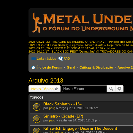
2026.08.21_23 - MILAGRE METALEIRO OPEN AIR XVII - Pindelo dos Milagr
2026.09.22/23 Einar Solberg (Leprous) - Mouco (Porto) / República da Músi
2026.09.25_26 - UNDER THE DOOM FESTIVAL 2026 - Lisboa
2026.10.16/17 - BLACK BOX FEST (Guimarães) @ TROVADORES DO CA
Links rápidos
FAQ
Índice do Fórum
Geral
Críticas & Divulgação
Arquivo 2
Arquivo 2013
Novo Tópico
TÓPICOS
Black Sabbath - «13»
por
pafg
» terça jun 11, 2013 11:36 am
Sinistro - Cidade (EP)
por
pafg
» sexta jun 14, 2013 12:52 pm
Killswitch Engage - Disarm The Descent
por
Jorgetime
» terça abr 09, 2013 11:09 am