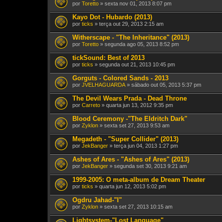
por
Toretto
» sexta nov 01, 2013 8:07 pm
Kayo Dot - Hubardo (2013)
por
ticks
» terça out 29, 2013 2:15 am
Witherscape - "The Inheritance" (2013)
por
Toretto
» segunda ago 05, 2013 8:52 pm
tickSound: Best of 2013
por
ticks
» segunda out 21, 2013 10:45 pm
Gorguts - Colored Sands - 2013
por
JVELHAGUARDA
» sábado out 05, 2013 5:37 pm
The Devil Wears Prada - Dead Throne
por
Carreto
» quarta jun 13, 2012 9:35 pm
Blood Ceremony -"The Eldritch Dark"
por
Zyklon
» sexta set 27, 2013 9:53 am
Megadeth - "Super Collider" (2013)
por
JekBanger
» terça jun 04, 2013 1:27 pm
Ashes of Ares - "Ashes of Ares" (2013)
por
JekBanger
» segunda set 30, 2013 9:21 am
1999-2005: O meta-album de Dream Theater
por
ticks
» quarta jun 12, 2013 5:02 pm
Ogdru Jahad-"I"
por
Zyklon
» sexta set 27, 2013 10:15 am
Lightsystem-"Lost Language"