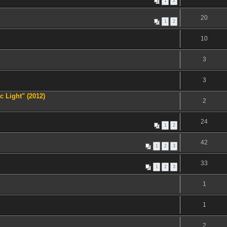
1
2
20
1
2
10
3
3
c Light" (2012)
2
24
1
2
42
1
2
3
33
1
2
3
1
1
2