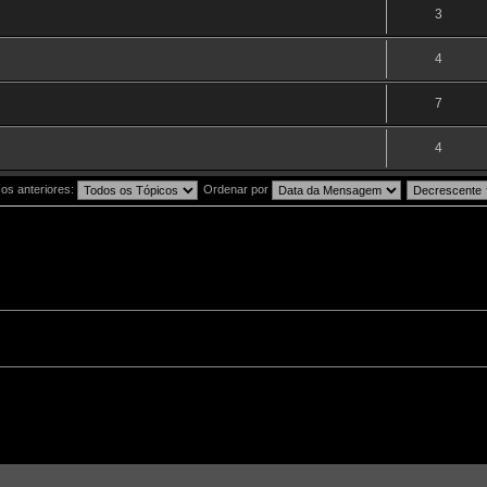
3
4
7
4
os anteriores:
Ordenar por