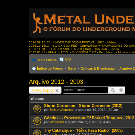
2026.09.25_26 - UNDER THE DOOM FESTIVAL 2026 - Lisboa
2026.10.16/17 - BLACK BOX FEST (Guimarães) @ TROVADORES DO CA
2026.11.19 - FLOTSAM AND JETSAM (USA) - RCA Club - Lisboa
2027.03.31 - UUHAI + ACYL + BLOSSOM CULT - Republica da Musica - Li
Links rápidos
FAQ
Índice do Fórum
Geral
Críticas & Divulgação
Arquivo 2
Arquivo 2012 - 2003
Novo Tópico
TÓPICOS
Storm Corrosion - Storm Corrosion (2012)
por
SolitudeAeternus
» sexta out 19, 2012 1:32 am
Göatfukk - Procession Of Forked Tongues - 2012
por
Wanderer
» quinta mai 03, 2012 10:04 am
Thy Catafalque - "Róka Hasa Rádió" (2009)
por
Inmist
» sexta set 04, 2009 7:36 pm