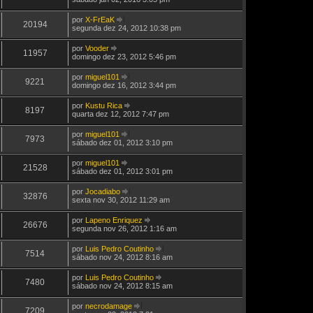
a
e
i
ú
j
m
por
X-FrEaK
l
a
20194
a
V
segunda dez 24, 2012 10:38 pm
t
a
M
e
i
ú
e
j
m
por
Vooder
l
n
a
11957
a
V
domingo dez 23, 2012 5:46 pm
t
s
a
M
e
i
a
ú
e
j
m
g
por
miguel101
l
n
a
9221
a
e
V
domingo dez 16, 2012 3:44 pm
t
s
a
M
m
e
i
a
ú
e
j
m
g
por
Kustu Rica
l
n
a
8197
a
e
V
quarta dez 12, 2012 7:47 pm
t
s
a
M
m
e
i
a
ú
e
j
m
g
por
miguel101
l
n
a
7973
a
e
V
sábado dez 01, 2012 3:10 pm
t
s
a
M
m
e
i
a
ú
e
j
m
g
por
miguel101
l
n
a
21528
a
e
V
sábado dez 01, 2012 3:01 pm
t
s
a
M
m
e
i
a
ú
e
j
m
g
por
Jocadiabo
l
n
a
32876
a
e
V
sexta nov 30, 2012 11:29 am
t
s
a
M
m
e
i
a
ú
e
j
m
g
por
Lapeno Enriquez
l
n
a
26676
a
e
V
segunda nov 26, 2012 1:16 am
t
s
a
M
m
e
i
a
ú
e
j
m
g
por
Luis Pedro Coutinho
l
n
a
7514
a
e
V
sábado nov 24, 2012 8:16 am
t
s
a
M
m
e
i
a
ú
e
j
m
g
por
Luis Pedro Coutinho
l
n
a
7480
a
e
V
sábado nov 24, 2012 8:15 am
t
s
a
M
m
e
i
a
ú
e
j
m
g
por
necrodamage
l
n
a
7209
a
e