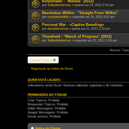
Korpiklaani - "Manala" (2012)
por
SolitudeAeternus
» quarta out 24, 2012 2:24 am
Revolution Within - "Straight From Within"
por
revolutionwithin
» segunda set 24, 2012 9:02 am
Perzonal War - «Captive Breeding»
por
darkplaceshop
» quinta out 11, 2012 2:33 pm
Threshold - "March of Progress" (2012)
por
SolitudeAeternus
» segunda out 22, 2012 1:56 am
Mostrar Tópic
Novo Tópico
Regressar ao índice do fórum
QUEM ESTÁ LIGADO:
Utilizadores neste fórum: Nenhum utilizador registado e 30 visitantes
PERMISSÕES DO FÓRUM
Criar Tópicos: Proibido
Responder Tópicos: Proibido
Editar Mensagens: Proibido
Apagar Mensagens: Proibido
Enviar anexos: Proibido
Índice do Fórum