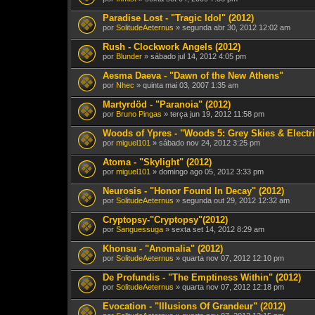
Paradise Lost - "Tragic Idol" (2012)
por
SolitudeAeternus
» segunda abr 30, 2012 12:02 am
Rush - Clockwork Angels (2012)
por
Blunder
» sábado jul 14, 2012 4:05 pm
Aesma Daeva - "Dawn of the New Athens"
por
Nhec
» quinta mai 03, 2007 1:35 am
Martyrdöd - "Paranoia" (2012)
por
Bruno Pingas
» terça jun 19, 2012 11:58 pm
Woods of Ypres - "Woods 5: Grey Skies & Electri
por
miguel101
» sábado nov 24, 2012 3:25 pm
Atoma - "Skylight" (2012)
por
miguel101
» domingo ago 05, 2012 3:33 pm
Neurosis - "Honor Found In Decay" (2012)
por
SolitudeAeternus
» segunda out 29, 2012 12:32 am
Cryptopsy-"Cryptopsy"(2012)
por
Sanguessuga
» sexta set 14, 2012 8:29 am
Khonsu - "Anomalia" (2012)
por
SolitudeAeternus
» quarta nov 07, 2012 12:10 pm
De Profundis - "The Emptiness Within" (2012)
por
SolitudeAeternus
» quarta nov 07, 2012 12:18 pm
Evocation - "Illusions Of Grandeur" (2012)