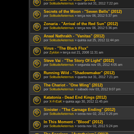
por
SolitudeAeternus
» quarta out 31, 2012 7:22 pm
Secrets of the Moon - "Seven Bells" (2012)
por
SolitudeAeternus
» terça nov 06, 2012 5:37 pm
Zonaria - "Arrival of the Red Sun" (2012)
por
SolitudeAeternus
» terça nov 06, 2012 5:36 pm
Anaal Nathrakh - "Vanitas" (2012)
por
SolitudeAeternus
» quinta out 25, 2012 11:44 pm
Virus - "The Black Flux"
por
Zyklon
» terça out 21, 2008 11:31 am
Steve Vai - "The Story Of Light" (2012)
por
SolitudeAeternus
» segunda nov 05, 2012 4:05 am
Running Wild - "Shadowmaker" (2012)
por
SolitudeAeternus
» quarta out 31, 2012 7:21 pm
The Chariot - "One Wing" (2012)
por
SolitudeAeternus
» sábado nov 03, 2012 9:07 pm
Katatonia - Dead End Kings (2012)
por
X-FrEaK
» quinta ago 30, 2012 11:45 pm
Sinister - "The Carnage Ending" (2012)
por
SolitudeAeternus
» sexta nov 02, 2012 5:26 pm
In This Moment - "Blood" (2012)
por
SolitudeAeternus
» sexta nov 02, 2012 5:24 pm