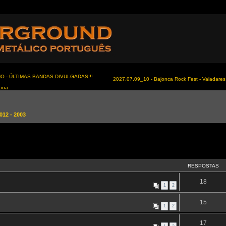
NO - ÚLTIMAS BANDAS DIVULGADAS!!!
2027.07.09_10 - Bajonca Rock Fest - Valadares 
sboa
012 - 2003
RESPOSTAS
18
1
2
15
1
2
17