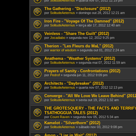
por
SolitudeAeternus
» quarta nov 07, 2012 12:15 pm
The Gathering - "Disclosure" (2012)
por
SolitudeAeternus
» domingo out 28, 2012 12:21 am
Iron Fire - "Voyage Of The Damned" (2012)
por
SolitudeAeternus
» terça abr 17, 2012 12:40 am
Veinless - "Share The Guilt" (2012)
por
Jocadiabo
» segunda nov 12, 2012 9:25 pm
Therion - "Les Fleurs du MaL" (2012)
por
warrior of wisdom
» segunda out 01, 2012 2:24 am
Anathema - "Weather Systems" (2012)
por
SolitudeAeternus
» segunda mai 07, 2012 11:59 am
Prayers of Sanity - Confrontations (2012)
por
Pedrof
» segunda jun 11, 2012 9:09 pm
Architects - "Daybreaker" (2012)
por
SolitudeAeternus
» quarta nov 07, 2012 12:13 pm
Converge - "All We Love We Leave Behind" (2012
por
SolitudeAeternus
» sexta out 19, 2012 1:32 am
THE GROTESQUERY - THE FACTS AND TERRIF
TSATHOGGUA TALES (2012)
por
Count Raven
» segunda nov 05, 2012 5:34 am
Kamelot - "Silverthorn" (2012)
por
SolitudeAeternus
» sábado nov 03, 2012 9:08 pm
Amon - "Liar in Wait" (2012)