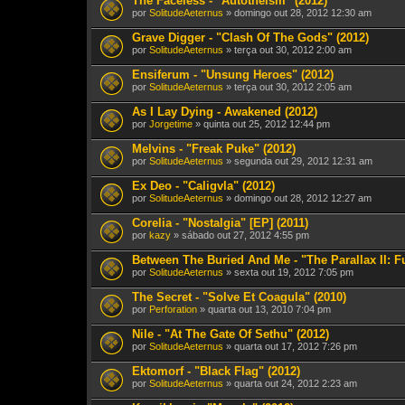
The Faceless - "Autotheism" (2012)
por
SolitudeAeternus
» domingo out 28, 2012 12:30 am
Grave Digger - "Clash Of The Gods" (2012)
por
SolitudeAeternus
» terça out 30, 2012 2:00 am
Ensiferum - "Unsung Heroes" (2012)
por
SolitudeAeternus
» terça out 30, 2012 2:05 am
As I Lay Dying - Awakened (2012)
por
Jorgetime
» quinta out 25, 2012 12:44 pm
Melvins - "Freak Puke" (2012)
por
SolitudeAeternus
» segunda out 29, 2012 12:31 am
Ex Deo - "Caligvla" (2012)
por
SolitudeAeternus
» domingo out 28, 2012 12:27 am
Corelia - "Nostalgia" [EP] (2011)
por
kazy
» sábado out 27, 2012 4:55 pm
Between The Buried And Me - "The Parallax II: F
por
SolitudeAeternus
» sexta out 19, 2012 7:05 pm
The Secret - "Solve Et Coagula" (2010)
por
Perforation
» quarta out 13, 2010 7:04 pm
Nile - "At The Gate Of Sethu" (2012)
por
SolitudeAeternus
» quarta out 17, 2012 7:26 pm
Ektomorf - "Black Flag" (2012)
por
SolitudeAeternus
» quarta out 24, 2012 2:23 am