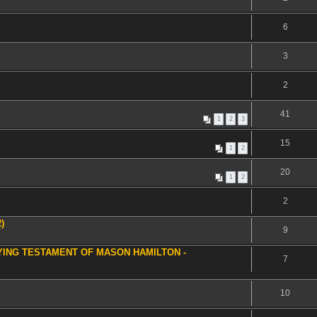
6
3
2
41
1
2
3
15
1
2
20
1
2
2
)
9
YING TESTAMENT OF MASON HAMILTON -
7
10