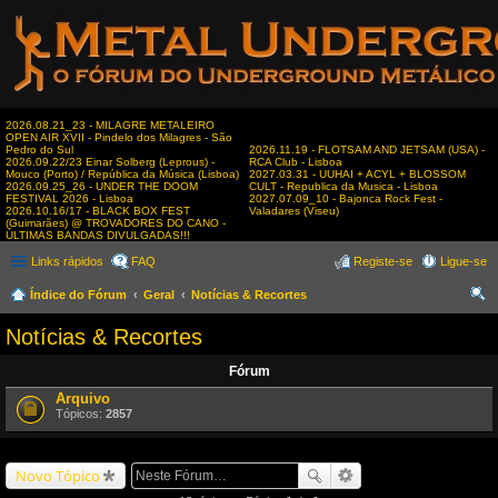
2026.08.21_23 - MILAGRE METALEIRO
OPEN AIR XVII - Pindelo dos Milagres - São
Pedro do Sul
2026.11.19 - FLOTSAM AND JETSAM (USA) -
2026.09.22/23 Einar Solberg (Leprous) -
RCA Club - Lisboa
Mouco (Porto) / República da Música (Lisboa)
2027.03.31 - UUHAI + ACYL + BLOSSOM
2026.09.25_26 - UNDER THE DOOM
CULT - Republica da Musica - Lisboa
FESTIVAL 2026 - Lisboa
2027.07.09_10 - Bajonca Rock Fest -
2026.10.16/17 - BLACK BOX FEST
Valadares (Viseu)
(Guimarães) @ TROVADORES DO CANO -
ÚLTIMAS BANDAS DIVULGADAS!!!
Links rápidos
FAQ
Registe-se
Ligue-se
Índice do Fórum
Geral
Notícias & Recortes
es
Notícias & Recortes
qui
Fórum
sar
Arquivo
Tópicos:
2857
Novo Tópico