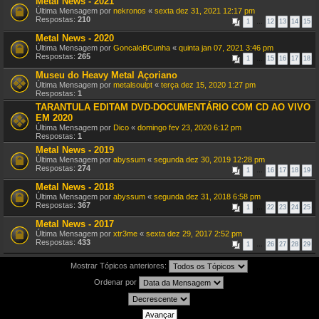
Metal News - 2021
Última Mensagem por
nekronos
«
sexta dez 31, 2021 12:17 pm
Respostas:
210
1
…
12
13
14
15
Metal News - 2020
Última Mensagem por
GoncaloBCunha
«
quinta jan 07, 2021 3:46 pm
Respostas:
265
1
…
15
16
17
18
Museu do Heavy Metal Açoriano
Última Mensagem por
metalsoulpt
«
terça dez 15, 2020 1:27 pm
Respostas:
1
TARANTULA EDITAM DVD-DOCUMENTÁRIO COM CD AO VIVO
EM 2020
Última Mensagem por
Dico
«
domingo fev 23, 2020 6:12 pm
Respostas:
1
Metal News - 2019
Última Mensagem por
abyssum
«
segunda dez 30, 2019 12:28 pm
Respostas:
274
1
…
16
17
18
19
Metal News - 2018
Última Mensagem por
abyssum
«
segunda dez 31, 2018 6:58 pm
Respostas:
367
1
…
22
23
24
25
Metal News - 2017
Última Mensagem por
xtr3me
«
sexta dez 29, 2017 2:52 pm
Respostas:
433
1
…
26
27
28
29
Mostrar Tópicos anteriores:
Ordenar por