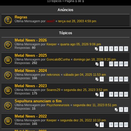
13 tópicos • Página
1
de
1
Anúncios
Regras
Última Mensagem por
raxx7
«
terça out 28, 2003 4:59 pm
Tópicos
Metal News - 2026
Última Mensagem por
Keeper
«
quarta ago 05, 2026 9:06 pm
Respostas:
80
1
2
3
4
5
6
Metal News - 2025
Última Mensagem por
GoncaloBCunha
«
domingo jan 18, 2026 8:20 pm
Respostas:
292
1
…
17
18
19
20
Metal News - 2024
Última Mensagem por
nekronos
«
sábado jan 04, 2025 11:53 am
Respostas:
166
1
…
9
10
11
12
Metal News - 2023
Última Mensagem por
Soares29
«
segunda dez 25, 2023 3:52 pm
Respostas:
175
1
…
9
10
11
12
Sepultura anunciam o fim
Última Mensagem por
Psychoneurosis
«
segunda dez 11, 2023 8:51 pm
Respostas:
15
1
2
Metal News - 2022
Última Mensagem por
Keeper
«
segunda dez 26, 2022 10:10 pm
Respostas:
165
1
…
9
10
11
12