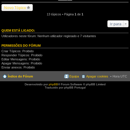
Novo Tópico
13 tópicos • Página
1
de
1
Ir para
QUEM ESTÁ LIGADO:
Utilizadores neste fórum: Nenhum utilizador registado e 7 visitantes
PERMISSÕES DO FÓRUM
Criar Tópicos: Proibido
Responder Tópicos: Proibido
Editar Mensagens: Proibido
Apagar Mensagens: Proibido
Enviar anexos: Proibido
Índice do Fórum
Equipa
Apagar cookies
Hora UTC
Desenvolvido por
phpBB
® Forum Software © phpBB Limited
Traduzido por phpBB Portugal