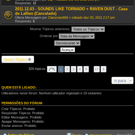
Respostas:
11
2011.12.03 - SOUNDS LIKE TORNADO + RAVEN DUST - Casa
de Lafões (Cancelado)
Última Mensagem por
Clansman666
«
sábado dez 03, 2011 2:17 pm
Respostas:
5
Mostrar Tópicos anteriores:
Ordenar por
Novo Tópico
826 tópicos
1
2
3
4
5
…
17
Ir para
QUEM ESTÁ LIGADO:
Utilizadores neste fórum: Nenhum utilizador registado e 19 visitantes
PERMISSÕES DO FÓRUM
Criar Tópicos: Proibido
Responder Tópicos: Proibido
Editar Mensagens: Proibido
Apagar Mensagens: Proibido
Enviar anexos: Proibido
Índice do Fórum
Equipa
Apagar cookies
Hora UTC