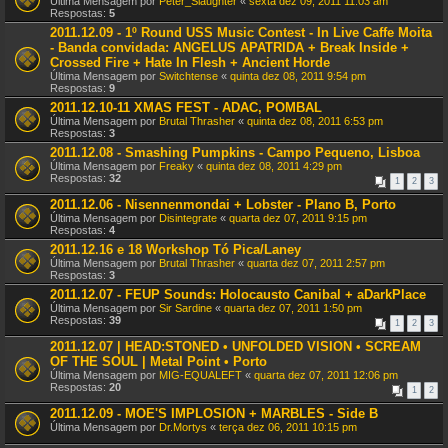
Última Mensagem por
Peter_Slaughter
«
sexta dez 09, 2011 11:03 am
Respostas:
5
2011.12.09 - 1º Round USS Music Contest - In Live Caffe Moita
- Banda convidada: ANGELUS APATRIDA + Break Inside +
Crossed Fire + Hate In Flesh + Ancient Horde
Última Mensagem por
Switchtense
«
quinta dez 08, 2011 9:54 pm
Respostas:
9
2011.12.10-11 XMAS FEST - ADAC, POMBAL
Última Mensagem por
Brutal Thrasher
«
quinta dez 08, 2011 6:53 pm
Respostas:
3
2011.12.08 - Smashing Pumpkins - Campo Pequeno, Lisboa
Última Mensagem por
Freaky
«
quinta dez 08, 2011 4:29 pm
Respostas:
32
1
2
3
2011.12.06 - Nisennenmondai + Lobster - Plano B, Porto
Última Mensagem por
Disintegrate
«
quarta dez 07, 2011 9:15 pm
Respostas:
4
2011.12.16 e 18 Workshop Tó Pica/Laney
Última Mensagem por
Brutal Thrasher
«
quarta dez 07, 2011 2:57 pm
Respostas:
3
2011.12.07 - FEUP Sounds: Holocausto Canibal + aDarkPlace
Última Mensagem por
Sir Sardine
«
quarta dez 07, 2011 1:50 pm
Respostas:
39
1
2
3
2011.12.07 | HEAD:STONED • UNFOLDED VISION • SCREAM
OF THE SOUL | Metal Point • Porto
Última Mensagem por
MIG-EQUALEFT
«
quarta dez 07, 2011 12:06 pm
Respostas:
20
1
2
2011.12.09 - MOE'S IMPLOSION + MARBLES - Side B
Última Mensagem por
Dr.Mortys
«
terça dez 06, 2011 10:15 pm