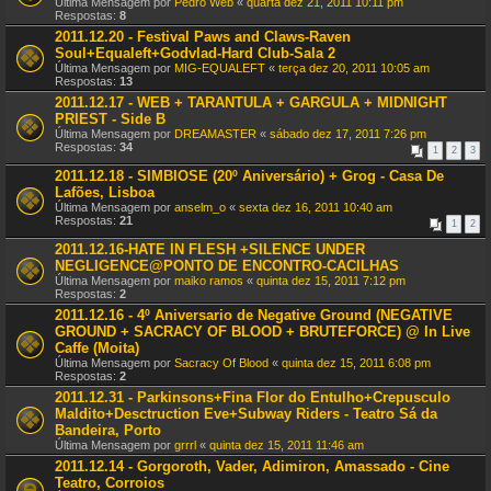
Última Mensagem por
Pedro Web
«
quarta dez 21, 2011 10:11 pm
Respostas:
8
2011.12.20 - Festival Paws and Claws-Raven
Soul+Equaleft+Godvlad-Hard Club-Sala 2
Última Mensagem por
MIG-EQUALEFT
«
terça dez 20, 2011 10:05 am
Respostas:
13
2011.12.17 - WEB + TARANTULA + GARGULA + MIDNIGHT
PRIEST - Side B
Última Mensagem por
DREAMASTER
«
sábado dez 17, 2011 7:26 pm
Respostas:
34
1
2
3
2011.12.18 - SIMBIOSE (20º Aniversário) + Grog - Casa De
Lafões, Lisboa
Última Mensagem por
anselm_o
«
sexta dez 16, 2011 10:40 am
Respostas:
21
1
2
2011.12.16-HATE IN FLESH +SILENCE UNDER
NEGLIGENCE@PONTO DE ENCONTRO-CACILHAS
Última Mensagem por
maiko ramos
«
quinta dez 15, 2011 7:12 pm
Respostas:
2
2011.12.16 - 4º Aniversario de Negative Ground (NEGATIVE
GROUND + SACRACY OF BLOOD + BRUTEFORCE) @ In Live
Caffe (Moita)
Última Mensagem por
Sacracy Of Blood
«
quinta dez 15, 2011 6:08 pm
Respostas:
2
2011.12.31 - Parkinsons+Fina Flor do Entulho+Crepusculo
Maldito+Desctruction Eve+Subway Riders - Teatro Sá da
Bandeira, Porto
Última Mensagem por
grrrl
«
quinta dez 15, 2011 11:46 am
2011.12.14 - Gorgoroth, Vader, Adimiron, Amassado - Cine
Teatro, Corroios