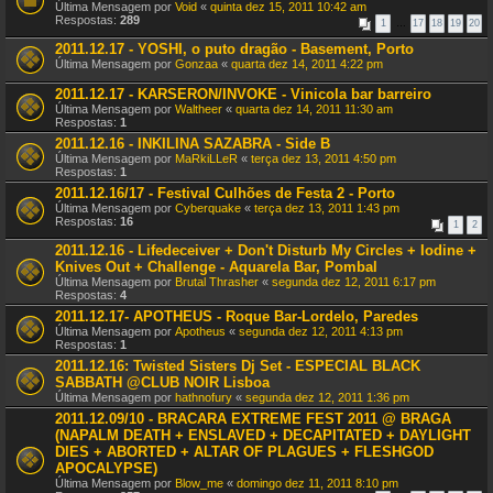
Última Mensagem por
Void
«
quinta dez 15, 2011 10:42 am
Respostas:
289
1
…
17
18
19
20
2011.12.17 - YOSHI, o puto dragão - Basement, Porto
Última Mensagem por
Gonzaa
«
quarta dez 14, 2011 4:22 pm
2011.12.17 - KARSERON/INVOKE - Vinicola bar barreiro
Última Mensagem por
Waltheer
«
quarta dez 14, 2011 11:30 am
Respostas:
1
2011.12.16 - INKILINA SAZABRA - Side B
Última Mensagem por
MaRkiLLeR
«
terça dez 13, 2011 4:50 pm
Respostas:
1
2011.12.16/17 - Festival Culhões de Festa 2 - Porto
Última Mensagem por
Cyberquake
«
terça dez 13, 2011 1:43 pm
Respostas:
16
1
2
2011.12.16 - Lifedeceiver + Don't Disturb My Circles + Iodine +
Knives Out + Challenge - Aquarela Bar, Pombal
Última Mensagem por
Brutal Thrasher
«
segunda dez 12, 2011 6:17 pm
Respostas:
4
2011.12.17- APOTHEUS - Roque Bar-Lordelo, Paredes
Última Mensagem por
Apotheus
«
segunda dez 12, 2011 4:13 pm
Respostas:
1
2011.12.16: Twisted Sisters Dj Set - ESPECIAL BLACK
SABBATH @CLUB NOIR Lisboa
Última Mensagem por
hathnofury
«
segunda dez 12, 2011 1:36 pm
2011.12.09/10 - BRACARA EXTREME FEST 2011 @ BRAGA
(NAPALM DEATH + ENSLAVED + DECAPITATED + DAYLIGHT
DIES + ABORTED + ALTAR OF PLAGUES + FLESHGOD
APOCALYPSE)
Última Mensagem por
Blow_me
«
domingo dez 11, 2011 8:10 pm