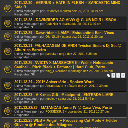
2011.12.30 - AERNUS + HATE IN FLESH + SARCASTIC MIND -
Side B
Última Mensagem por
Dr.Mortys
«
quinta dez 29, 2011 10:49 am
Respostas:
3
2011.12.28 - DAWNRIDER AO VIVO @ CLUB NOIR LISBOA
Última Mensagem por
Club Noir
«
quarta dez 28, 2011 3:20 pm
Respostas:
3
2011.12.29 - Dawnrider + LAMP - Estudantino Bar - Viseu
Última Mensagem por
Old_Skull
«
quarta dez 28, 2011 11:20 am
Respostas:
2
2011.12.31: FALHADAGEM DE ANO! Twisted Sisters Dj Set @
Alburrica Barreiro
Última Mensagem por
pantufa
«
terça dez 27, 2011 6:35 pm
Respostas:
1
2011.12.25 INVICTA X-MASSACRE III: Web + Holocausto
Canibal + Pitch Black + Dethmor | Hard Club, Porto
Última Mensagem por
King_Overdoze
«
domingo dez 25, 2011 1:05 pm
Respostas:
39
1
2
3
2011.12.24 - 2011º Aniversário - Spoken Word
Última Mensagem por
Abracadaver
«
sábado dez 24, 2011 2:39 pm
Respostas:
1
2011.12.23 - A X-mas Gift - Metalpoint - ENTRADA LIVRE
Última Mensagem por
mpoint
«
sexta dez 23, 2011 5:49 pm
Respostas:
3
2011.12.22/23 - MATANÇAS Anno IV @ Casa Viva, Porto
Última Mensagem por
POSSESSUS
«
quarta dez 21, 2011 10:27 pm
Respostas:
1
2011.12.23 WEB + Angriff + Processing Cut Mode + Hélder
Oliveira @ Pindelo dos Milagres