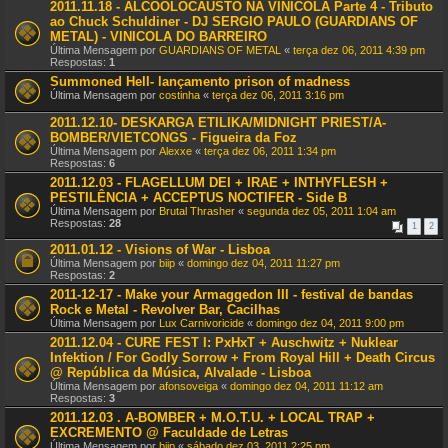
2011.11.18 - ALCOOLOCAUSTO NA VINICOLA Parte 4 - Tributo
ao Chuck Schuldiner - DJ SERGIO PAULO (GUARDIANS OF
METAL) - VINICOLA DO BARREIRO
Última Mensagem por
GUARDIANS OF METAL
«
terça dez 06, 2011 4:39 pm
Respostas:
1
Summoned Hell- lançamento prison of madness
Última Mensagem por
costinha
«
terça dez 06, 2011 3:16 pm
2011.12.10- DESKARGA ETILIKA/MIDNIGHT PRIEST/A-
BOMBER/VIETCONGS - Figueira da Foz
Última Mensagem por
Alexxe
«
terça dez 06, 2011 1:34 pm
Respostas:
6
2011.12.03 - FLAGELLUM DEI + IRAE + INTHYFLESH +
PESTILÊNCIA + ACCEPTUS NOCTIFER - Side B
Última Mensagem por
Brutal Thrasher
«
segunda dez 05, 2011 1:04 am
Respostas:
28
1
2
2011.01.12 - Visions of War - Lisboa
Última Mensagem por
biip
«
domingo dez 04, 2011 11:27 pm
Respostas:
2
2011-12-17 - Make your Armaggedon III - festival de bandas
Rock e Metal - Revolver Bar, Cacilhas
Última Mensagem por
Lux Carnivoricide
«
domingo dez 04, 2011 9:00 pm
2011.12.04 - CURE FEST I: PxHxT + Auschwitz + Nuklear
Infektion / For Godly Sorrow + From Royal Hill + Death Circus
@ República da Música, Alvalade - Lisboa
Última Mensagem por
afonsoveiga
«
domingo dez 04, 2011 11:12 am
Respostas:
3
2011.12.03 . A-BOMBER + M.O.T.U. + LOCAL TRAP +
EXCREMENTO @ Faculdade de Letras
Última Mensagem por
biip
«
sábado dez 03, 2011 2:25 pm