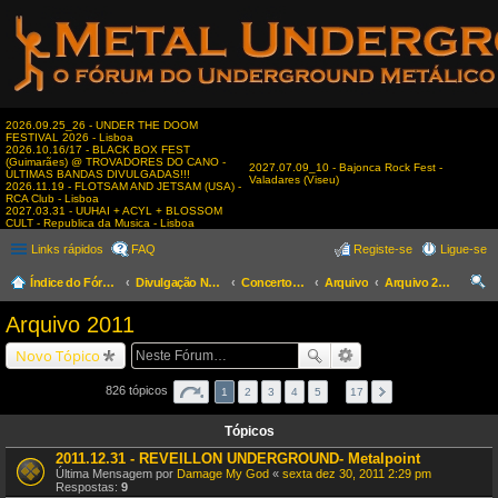
2026.09.25_26 - UNDER THE DOOM
FESTIVAL 2026 - Lisboa
2026.10.16/17 - BLACK BOX FEST
(Guimarães) @ TROVADORES DO CANO -
2027.07.09_10 - Bajonca Rock Fest -
ÚLTIMAS BANDAS DIVULGADAS!!!
Valadares (Viseu)
2026.11.19 - FLOTSAM AND JETSAM (USA) -
RCA Club - Lisboa
2027.03.31 - UUHAI + ACYL + BLOSSOM
CULT - Republica da Musica - Lisboa
Links rápidos
FAQ
Registe-se
Ligue-se
Índice do Fórum
Divulgação Nacional
Concertos & Eventos
Arquivo
Arquivo 2011
es
Arquivo 2011
qui
Novo Tópico
sar
826 tópicos
1
2
3
4
5
…
17
Tópicos
2011.12.31 - REVEILLON UNDERGROUND- Metalpoint
Última Mensagem por
Damage My God
«
sexta dez 30, 2011 2:29 pm
Respostas:
9