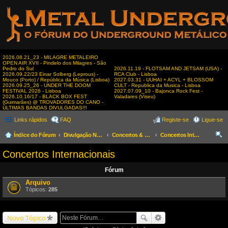
2026.08.21_23 - MILAGRE METALEIRO
OPEN AIR XVII - Pindelo dos Milagres - São
Pedro do Sul
2026.11.19 - FLOTSAM AND JETSAM (USA) -
2026.09.22/23 Einar Solberg (Leprous) -
RCA Club - Lisboa
Mouco (Porto) / República da Música (Lisboa)
2027.03.31 - UUHAI + ACYL + BLOSSOM
2026.09.25_26 - UNDER THE DOOM
CULT - Republica da Musica - Lisboa
FESTIVAL 2026 - Lisboa
2027.07.09_10 - Bajonca Rock Fest -
2026.10.16/17 - BLACK BOX FEST
Valadares (Viseu)
(Guimarães) @ TROVADORES DO CANO -
ÚLTIMAS BANDAS DIVULGADAS!!!
Links rápidos
FAQ
Registe-se
Ligue-se
Índice do Fórum
Divulgação Nacional
Concertos & Eventos
Concertos Internacionais
es
Concertos Internacionais
qui
Fórum
sar
Arquivo
Tópicos:
285
Novo Tópico