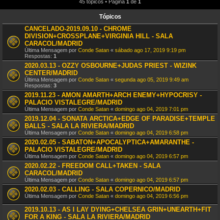
45 tópicos • Página
1
de
1
Tópicos
CANCELADO-2019.09.10 - CHROME
DIVISION+CROSSPLANE+VIRGINIA HILL - SALA
CARACOL/MADRID
Última Mensagem por
Conde Satan
«
sábado ago 17, 2019 9:19 pm
Respostas:
1
2020.03.13 - OZZY OSBOURNE+JUDAS PRIEST - WIZINK
CENTER/MADRID
Última Mensagem por
Conde Satan
«
segunda ago 05, 2019 9:49 am
Respostas:
3
2019.11.23 - AMON AMARTH+ARCH ENEMY+HYPOCRISY -
PALACIO VISTALEGRE/MADRID
Última Mensagem por
Conde Satan
«
domingo ago 04, 2019 7:01 pm
2019.12.04 - SONATA ARCTICA+EDGE OF PARADISE+TEMPLE
BALLS - SALA LA RIVIERA/MADRID
Última Mensagem por
Conde Satan
«
domingo ago 04, 2019 6:58 pm
2020.02.05 - SABATON+APOCALYPTICA+AMARANTHE -
PALACIO VISTALEGRE/MADRID
Última Mensagem por
Conde Satan
«
domingo ago 04, 2019 6:57 pm
2020.02.22 - FREEDOM CALL+TAKEN - SALA
CARACOL/MADRID
Última Mensagem por
Conde Satan
«
domingo ago 04, 2019 6:57 pm
2020.02.03 - CALLING - SALA COPERNICO/MADRID
Última Mensagem por
Conde Satan
«
domingo ago 04, 2019 6:56 pm
2019.10.13 - AS I LAY DYING+CHELSEA GRIN+UNEARTH+FIT
FOR A KING - SALA LA RIVIERA/MADRID