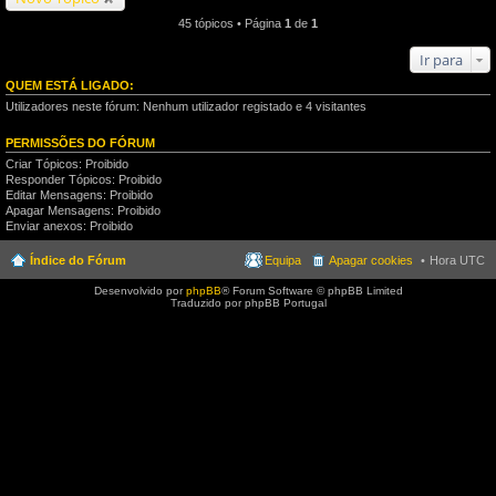
45 tópicos • Página
1
de
1
Ir para
QUEM ESTÁ LIGADO:
Utilizadores neste fórum: Nenhum utilizador registado e 4 visitantes
PERMISSÕES DO FÓRUM
Criar Tópicos: Proibido
Responder Tópicos: Proibido
Editar Mensagens: Proibido
Apagar Mensagens: Proibido
Enviar anexos: Proibido
Índice do Fórum
Equipa
Apagar cookies
Hora UTC
Desenvolvido por
phpBB
® Forum Software © phpBB Limited
Traduzido por phpBB Portugal