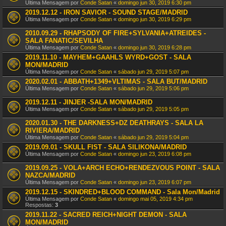
Última Mensagem por
Conde Satan
«
domingo jun 30, 2019 6:30 pm
2019.12.12 - IRON SAVIOR - SOUND STAGE/MADRID
Última Mensagem por
Conde Satan
«
domingo jun 30, 2019 6:29 pm
2010.09.29 - RHAPSODY OF FIRE+SYLVANIA+ATREIDES -
SALA FANATIC/SEVILHA
Última Mensagem por
Conde Satan
«
domingo jun 30, 2019 6:28 pm
2019.11.10 - MAYHEM+GAAHLS WYRD+GOST - SALA
MON/MADRID
Última Mensagem por
Conde Satan
«
sábado jun 29, 2019 5:07 pm
2020.02.01 - ABBATH+1349+VLTIMAS - SALA BUT/MADRID
Última Mensagem por
Conde Satan
«
sábado jun 29, 2019 5:06 pm
2019.12.11 - JINJER -SALA MON/MADRID
Última Mensagem por
Conde Satan
«
sábado jun 29, 2019 5:05 pm
2020.01.30 - THE DARKNESS+DZ DEATHRAYS - SALA LA
RIVIERA/MADRID
Última Mensagem por
Conde Satan
«
sábado jun 29, 2019 5:04 pm
2019.09.01 - SKULL FIST - SALA SILIKONA/MADRID
Última Mensagem por
Conde Satan
«
domingo jun 23, 2019 6:08 pm
2019.09.25 - VOLA+ARCH ECHO+RENDEZVOUS POINT - SALA
NAZCA/MADRID
Última Mensagem por
Conde Satan
«
domingo jun 23, 2019 6:07 pm
2019.12.15 - SKINDRED+BLOOD COMMAND - Sala Mon/Madrid
Última Mensagem por
Conde Satan
«
domingo mai 05, 2019 4:34 pm
Respostas:
3
2019.11.22 - SACRED REICH+NIGHT DEMON - SALA
MON/MADRID