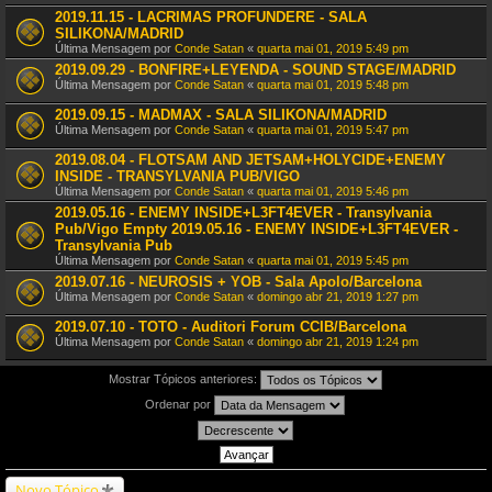
2019.11.15 - LACRIMAS PROFUNDERE - SALA
SILIKONA/MADRID
Última Mensagem por
Conde Satan
«
quarta mai 01, 2019 5:49 pm
2019.09.29 - BONFIRE+LEYENDA - SOUND STAGE/MADRID
Última Mensagem por
Conde Satan
«
quarta mai 01, 2019 5:48 pm
2019.09.15 - MADMAX - SALA SILIKONA/MADRID
Última Mensagem por
Conde Satan
«
quarta mai 01, 2019 5:47 pm
2019.08.04 - FLOTSAM AND JETSAM+HOLYCIDE+ENEMY
INSIDE - TRANSYLVANIA PUB/VIGO
Última Mensagem por
Conde Satan
«
quarta mai 01, 2019 5:46 pm
2019.05.16 - ENEMY INSIDE+L3FT4EVER - Transylvania
Pub/Vigo Empty 2019.05.16 - ENEMY INSIDE+L3FT4EVER -
Transylvania Pub
Última Mensagem por
Conde Satan
«
quarta mai 01, 2019 5:45 pm
2019.07.16 - NEUROSIS + YOB - Sala Apolo/Barcelona
Última Mensagem por
Conde Satan
«
domingo abr 21, 2019 1:27 pm
2019.07.10 - TOTO - Auditori Forum CCIB/Barcelona
Última Mensagem por
Conde Satan
«
domingo abr 21, 2019 1:24 pm
Mostrar Tópicos anteriores:
Ordenar por
Novo Tópico