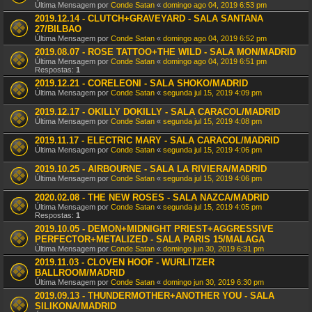
Última Mensagem por
Conde Satan
«
domingo ago 04, 2019 6:53 pm
2019.12.14 - CLUTCH+GRAVEYARD - SALA SANTANA
27/BILBAO
Última Mensagem por
Conde Satan
«
domingo ago 04, 2019 6:52 pm
2019.08.07 - ROSE TATTOO+THE WILD - SALA MON/MADRID
Última Mensagem por
Conde Satan
«
domingo ago 04, 2019 6:51 pm
Respostas:
1
2019.12.21 - CORELEONI - SALA SHOKO/MADRID
Última Mensagem por
Conde Satan
«
segunda jul 15, 2019 4:09 pm
2019.12.17 - OKILLY DOKILLY - SALA CARACOL/MADRID
Última Mensagem por
Conde Satan
«
segunda jul 15, 2019 4:08 pm
2019.11.17 - ELECTRIC MARY - SALA CARACOL/MADRID
Última Mensagem por
Conde Satan
«
segunda jul 15, 2019 4:06 pm
2019.10.25 - AIRBOURNE - SALA LA RIVIERA/MADRID
Última Mensagem por
Conde Satan
«
segunda jul 15, 2019 4:06 pm
2020.02.08 - THE NEW ROSES - SALA NAZCA/MADRID
Última Mensagem por
Conde Satan
«
segunda jul 15, 2019 4:05 pm
Respostas:
1
2019.10.05 - DEMON+MIDNIGHT PRIEST+AGGRESSIVE
PERFECTOR+METALIZED - SALA PARIS 15/MALAGA
Última Mensagem por
Conde Satan
«
domingo jun 30, 2019 6:31 pm
2019.11.03 - CLOVEN HOOF - WURLITZER
BALLROOM/MADRID
Última Mensagem por
Conde Satan
«
domingo jun 30, 2019 6:30 pm
2019.09.13 - THUNDERMOTHER+ANOTHER YOU - SALA
SILIKONA/MADRID