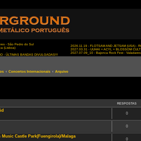
es - São Pedro do Sul
2026.11.19 - FLOTSAM AND JETSAM (USA) - RC
ca (Lisboa)
2027.03.31 - UUHAI + ACYL + BLOSSOM CULT - 
2027.07.09_10 - Bajonca Rock Fest - Valadares 
NO - ÚLTIMAS BANDAS DIVULGADAS!!!
tos
Concertos Internacionais
Arquivo
RESPOSTAS
id
0
0
Music Castle Park(Fuengirola)/Malaga
0