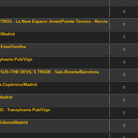
d
0
ROS - La Nave Espacio Joven/Puente Tocinos - Murcia
0
/Madrid
0
Even/Sevilha
0
lvania Pub/Vigo
0
SUS+THE DEVIL´S TRADE - Sala Boveda/Barcelona
0
a Copérnico/Madrid
0
Madrid
0
- Transylvania Pub/Vigo
0
iikona/Madrid
0