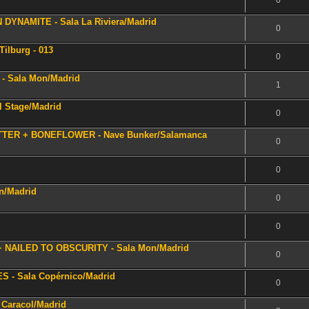
0
YNAMITE - Sala La Riviera/Madrid
0
ilburg - 013
0
- Sala Mon/Madrid
1
 Stage/Madrid
0
ITTER + BONEFLOWER - Nave Bunker/Salamanca
0
0
n/Madrid
0
0
+ NAILED TO OBSCURITY - Sala Mon/Madrid
0
 - Sala Copérnico/Madrid
0
 Caracol/Madrid