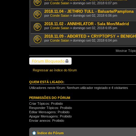
por
Conde Satan
» domingo set 02, 2018 6:07 pm
2018.11.04 - JETHRO TULL - Baluarte/Pamplona
por
Conde Satan
» domingo set 02, 2018 6:06 pm
2018.11.02 - ANNIHILATOR - Sala Mon/Madrid
por
Conde Satan
» domingo set 02, 2018 6:05 pm
2018.11.09 - ABORTED + CRYPTOPSY + BENIGHT
por
Conde Satan
» domingo set 02, 2018 6:04 pm
Mostrar Tópic
Fórum Bloqueado
Regressar ao índice do fórum
QUEM ESTÁ LIGADO:
Utilizadores neste fórum: Nenhum utilizador registado e 4 visitantes
PERMISSÕES DO FÓRUM
Criar Tópicos: Proibido
Responder Tópicos: Proibido
Editar Mensagens: Proibido
Apagar Mensagens: Proibido
Enviar anexos: Proibido
Índice do Fórum