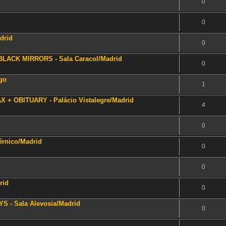
0
0
drid
0
BLACK MIRRORS - Sala Caracol/Madrid
0
go
1
 + OBITUARY - Palácio Vistalegre/Madrid
4
0
érnico/Madrid
0
0
rid
0
S - Sala Alevosia/Madrid
0