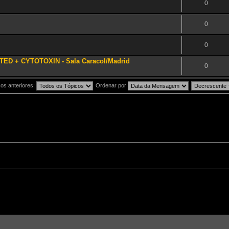
0
0
0
ED + CYTOTOXIN - Sala Caracol/Madrid
0
os anteriores:
Ordenar por