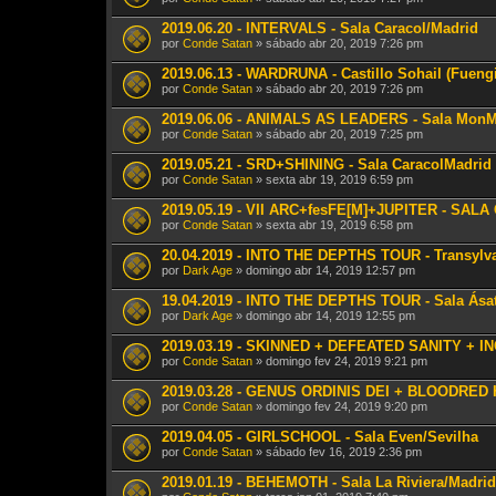
2019.06.20 - INTERVALS - Sala Caracol/Madrid
por
Conde Satan
» sábado abr 20, 2019 7:26 pm
2019.06.13 - WARDRUNA - Castillo Sohail (Fuengi
por
Conde Satan
» sábado abr 20, 2019 7:26 pm
2019.06.06 - ANIMALS AS LEADERS - Sala MonM
por
Conde Satan
» sábado abr 20, 2019 7:25 pm
2019.05.21 - SRD+SHINING - Sala CaracolMadrid
por
Conde Satan
» sexta abr 19, 2019 6:59 pm
2019.05.19 - VII ARC+fesFE[M]+JUPITER - SA
por
Conde Satan
» sexta abr 19, 2019 6:58 pm
20.04.2019 - INTO THE DEPTHS TOUR - Transylvan
por
Dark Age
» domingo abr 14, 2019 12:57 pm
19.04.2019 - INTO THE DEPTHS TOUR - Sala Ásatr
por
Dark Age
» domingo abr 14, 2019 12:55 pm
2019.03.19 - SKINNED + DEFEATED SANITY + IN
por
Conde Satan
» domingo fev 24, 2019 9:21 pm
2019.03.28 - GENUS ORDINIS DEI + BLOODRED
por
Conde Satan
» domingo fev 24, 2019 9:20 pm
2019.04.05 - GIRLSCHOOL - Sala Even/Sevilha
por
Conde Satan
» sábado fev 16, 2019 2:36 pm
2019.01.19 - BEHEMOTH - Sala La Riviera/Madrid