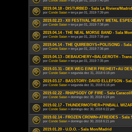
por
Conde Satan
» terça jan 01, 2019 7:40 pm
2019.04.18 - DISTURBED - Sala La Riviera/Madri
por
Conde Satan
» terça jan 01, 2019 7:39 pm
2019.02.23 - XII FESTIVAL HEAVY METAL ESPECT
por
Conde Satan
» terça jan 01, 2019 7:38 pm
2019.04.14 - THE NEAL MORSE BAND - Sala Mon
por
Conde Satan
» terça jan 01, 2019 7:38 pm
2019.04.14 - THE QUIREBOYS+POLISONG - Sala 
por
Conde Satan
» terça jan 01, 2019 7:36 pm
2019.04.13 - DEBAUCHERY+BALGEROTH - Transy
por
Conde Satan
» terça jan 01, 2019 7:35 pm
2019.03.31 - DER WEG EINER FREIHEIT+AU DES
por
Conde Satan
» segunda dez 31, 2018 6:18 pm
2019.03.17 - BASSTORY: DAVID ELLEFSON - Sal
por
Conde Satan
» segunda dez 31, 2018 6:16 pm
2019.02.22 - RHAPSODY OF FIRE - Sala Caracol/
por
Conde Satan
» domingo dez 30, 2018 6:24 pm
2019.02.17 - THUNDERMOTHER+PINBALL WIZARD 
por
Conde Satan
» domingo dez 30, 2018 6:22 pm
2019.02.14 - FROZEN CROWN+ATREIDES - Sala S
por
Conde Satan
» domingo dez 30, 2018 6:21 pm
2019.01.20 - U.D.O. - Sala Mon/Madrid