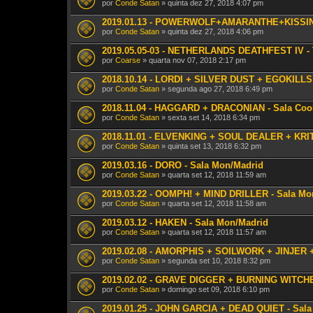
por
Conde Satan
» quinta dez 27, 2018 4:07 pm
2019.01.13 - POWERWOLF+AMARANTHE+KISSIN D
por
Conde Satan
» quinta dez 27, 2018 4:06 pm
2019.05.05-03 - NETHERLANDS DEATHFEST IV - T
por
Coarse
» quarta nov 07, 2018 2:17 pm
2018.10.14 - LORDI + SILVER DUST + EGOKILLS 
por
Conde Satan
» segunda ago 27, 2018 6:49 pm
2018.11.04 - HAGGARD + DRACONIAN - Sala Cool
por
Conde Satan
» sexta set 14, 2018 6:34 pm
2018.11.01 - ELVENKING + SOUL DEALER + KR
por
Conde Satan
» quinta set 13, 2018 6:32 pm
2019.03.16 - DORO - Sala Mon/Madrid
por
Conde Satan
» quarta set 12, 2018 11:59 am
2019.03.22 - OOMPH! + MIND DRILLER - Sala Mo
por
Conde Satan
» quarta set 12, 2018 11:58 am
2019.03.12 - HAKEN - Sala Mon/Madrid
por
Conde Satan
» quarta set 12, 2018 11:57 am
2019.02.08 - AMORPHIS + SOILWORK + JINJER 
por
Conde Satan
» segunda set 10, 2018 8:32 pm
2019.02.02 - GRAVE DIGGER + BURNING WITCHES
por
Conde Satan
» domingo set 09, 2018 6:10 pm
2019.01.25 - JOHN GARCIA + DEAD QUIET - Sala