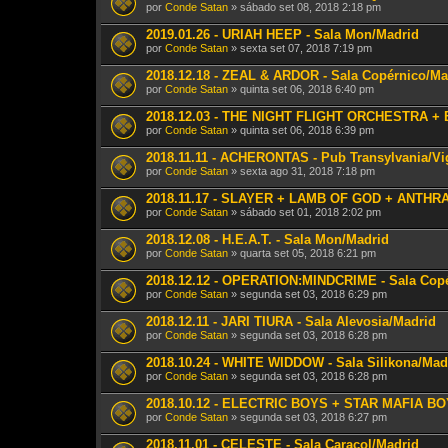
por
Conde Satan
» sábado set 08, 2018 2:18 pm
2019.01.26 - URIAH HEEP - Sala Mon/Madrid
por
Conde Satan
» sexta set 07, 2018 7:19 pm
2018.12.18 - ZEAL & ARDOR - Sala Copérnico/Ma
por
Conde Satan
» quinta set 06, 2018 6:40 pm
2018.12.03 - THE NIGHT FLIGHT ORCHESTRA + 
por
Conde Satan
» quinta set 06, 2018 6:39 pm
2018.11.11 - ACHERONTAS - Pub Transylvania/Vi
por
Conde Satan
» sexta ago 31, 2018 7:18 pm
2018.11.17 - SLAYER + LAMB OF GOD + ANTHRAX
por
Conde Satan
» sábado set 01, 2018 2:02 pm
2018.12.08 - H.E.A.T. - Sala Mon/Madrid
por
Conde Satan
» quarta set 05, 2018 6:21 pm
2018.12.12 - OPERATION:MINDCRIME - Sala Cop
por
Conde Satan
» segunda set 03, 2018 6:29 pm
2018.12.11 - JARI TIURA - Sala Alevosia/Madrid
por
Conde Satan
» segunda set 03, 2018 6:28 pm
2018.10.24 - WHITE WIDDOW - Sala Silikona/Mad
por
Conde Satan
» segunda set 03, 2018 6:28 pm
2018.10.12 - ELECTRIC BOYS + STAR MAFIA BOY
por
Conde Satan
» segunda set 03, 2018 6:27 pm
2018.11.01 - CELESTE - Sala Caracol/Madrid