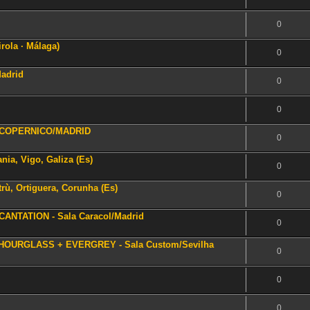
0
rola · Málaga)
0
adrid
0
0
LA COPERNICO/MADRID
0
ia, Vigo, Galiza (Es)
0
ù, Ortiguera, Corunha (Es)
0
CANTATION - Sala Caracol/Madrid
0
 HOURGLASS + EVERGREY - Sala Custom/Sevilha
0
0
0