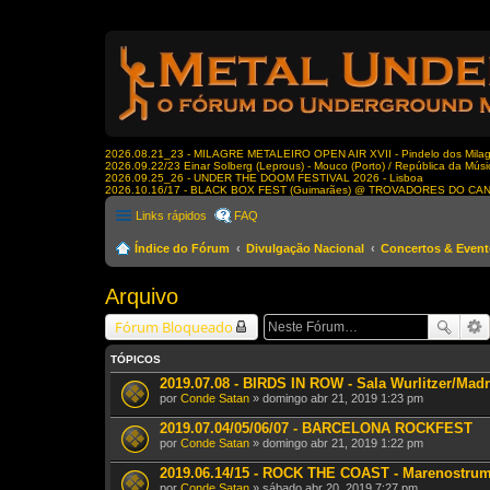
2026.08.21_23 - MILAGRE METALEIRO OPEN AIR XVII - Pindelo dos Milagr
2026.09.22/23 Einar Solberg (Leprous) - Mouco (Porto) / República da Músi
2026.09.25_26 - UNDER THE DOOM FESTIVAL 2026 - Lisboa
2026.10.16/17 - BLACK BOX FEST (Guimarães) @ TROVADORES DO CA
Links rápidos
FAQ
Índice do Fórum
Divulgação Nacional
Concertos & Even
Arquivo
Fórum Bloqueado
TÓPICOS
2019.07.08 - BIRDS IN ROW - Sala Wurlitzer/Madr
por
Conde Satan
» domingo abr 21, 2019 1:23 pm
2019.07.04/05/06/07 - BARCELONA ROCKFEST
por
Conde Satan
» domingo abr 21, 2019 1:22 pm
2019.06.14/15 - ROCK THE COAST - Marenostrum 
por
Conde Satan
» sábado abr 20, 2019 7:27 pm