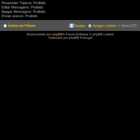
Responder Tópicos: Proibido
Editar Mensagens: Proibido
Apagar Mensagens: Proibido
Enviar anexos: Proibido
Índice do Fórum
Equipa
Apagar cookies
Hora UTC
Desenvolvido por
phpBB
® Forum Software © phpBB Limited
Traduzido por phpBB Portugal