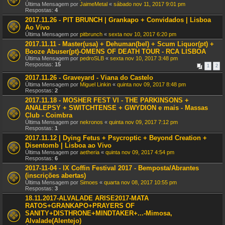
Última Mensagem por
JaimeMetal
«
sábado nov 11, 2017 9:01 pm
Respostas:
4
2017.11.26 - PIT BRUNCH | Grankapo + Convidados | Lisboa
Ao Vivo
Última Mensagem por
pitbrunch
«
sexta nov 10, 2017 6:20 pm
2017.11.11 - Master(usa) + Dehuman(bel) + Scum Liquor(pt) +
Booze Abuser(pt)-OMENS OF DEATH TOUR - RCA LISBOA
Última Mensagem por
pedroSLB
«
sexta nov 10, 2017 3:48 pm
Respostas:
15
1
2
2017.11.26 - Graveyard - Viana do Castelo
Última Mensagem por
Miguel Linkin
«
quinta nov 09, 2017 8:48 pm
Respostas:
2
2017.11.18 - MOSHER FEST VI - THE PARKINSONS +
ANALEPSY + SWITCHTENSE + GWYDION e mais - Massas
Club - Coimbra
Última Mensagem por
nekronos
«
quinta nov 09, 2017 7:12 pm
Respostas:
1
2017.11.12 | Dying Fetus + Psycroptic + Beyond Creation +
Disentomb | Lisboa ao Vivo
Última Mensagem por
aetheria
«
quinta nov 09, 2017 4:54 pm
Respostas:
6
2017-11-04 - IX Coffin Festival 2017 - Bemposta/Abrantes
(inscrições abertas)
Última Mensagem por
Simoes
«
quarta nov 08, 2017 10:55 pm
Respostas:
3
18.11.2017-ALVALADE ARISE2017-MATA
RATOS+GRANKAPO+PRAYERS OF
SANITY+DISTHRONE+MINDTAKER+...-Mimosa,
Alvalade(Alentejo)