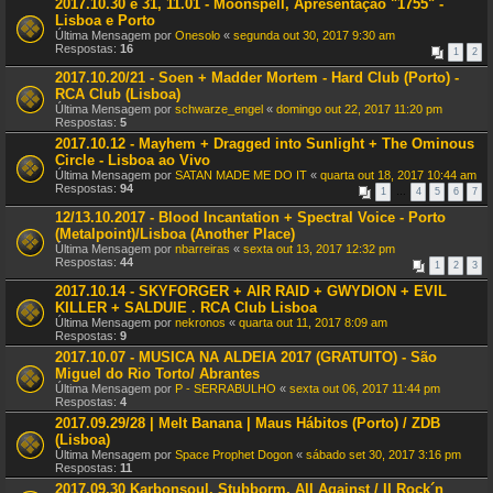
2017.10.30 e 31, 11.01 - Moonspell, Apresentação "1755" -
Lisboa e Porto
Última Mensagem por
Onesolo
«
segunda out 30, 2017 9:30 am
Respostas:
16
1
2
2017.10.20/21 - Soen + Madder Mortem - Hard Club (Porto) -
RCA Club (Lisboa)
Última Mensagem por
schwarze_engel
«
domingo out 22, 2017 11:20 pm
Respostas:
5
2017.10.12 - Mayhem + Dragged into Sunlight + The Ominous
Circle - Lisboa ao Vivo
Última Mensagem por
SATAN MADE ME DO IT
«
quarta out 18, 2017 10:44 am
Respostas:
94
1
…
4
5
6
7
12/13.10.2017 - Blood Incantation + Spectral Voice - Porto
(Metalpoint)/Lisboa (Another Place)
Última Mensagem por
nbarreiras
«
sexta out 13, 2017 12:32 pm
Respostas:
44
1
2
3
2017.10.14 - SKYFORGER + AIR RAID + GWYDION + EVIL
KILLER + SALDUIE . RCA Club Lisboa
Última Mensagem por
nekronos
«
quarta out 11, 2017 8:09 am
Respostas:
9
2017.10.07 - MUSICA NA ALDEIA 2017 (GRATUITO) - São
Miguel do Rio Torto/ Abrantes
Última Mensagem por
P - SERRABULHO
«
sexta out 06, 2017 11:44 pm
Respostas:
4
2017.09.29/28 | Melt Banana | Maus Hábitos (Porto) / ZDB
(Lisboa)
Última Mensagem por
Space Prophet Dogon
«
sábado set 30, 2017 3:16 pm
Respostas:
11
2017.09.30 Karbonsoul, Stubborm, All Against / II Rock´n