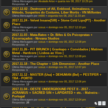
Última Mensagem por
Alvalade Arise
«
quarta nov 08, 2017 10:29 pm
Respostas:
4
2017.12.02 - Destroyers of All, Enblood, Animalesco, o
Método, Suspeitos do Costume, Liber Mortis - VN Milfontes
Última Mensagem por
m666
«
segunda nov 06, 2017 11:33 am
2017.11.24 - Velvet Insane(SW) + Stone Cold Lips(PT) - Another
Place
Última Mensagem por
sosus
«
domingo nov 05, 2017 12:10 pm
Respostas:
1
2017.11.03 - Mata-Ratos + Dr. Bifes & Os Psicopratas +
Escorraçados - Nirvana Studios
Última Mensagem por
sosus
«
domingo nov 05, 2017 12:08 pm
Respostas:
4
2017.11.26 - PIT BRUNCH | Grankapo + Convidados | Matines
Metal - Hardcore | Lisboa ao Vivo |
Última Mensagem por
sosus
«
domingo nov 05, 2017 12:08 pm
Respostas:
1
2017.11.18 - The Chapter + 11th Dimension - Another Place
Última Mensagem por
sosus
«
domingo nov 05, 2017 12:07 pm
Respostas:
1
2017.11.12 - MASTER (Usa) + DEHUMAN (Bel) + PESTIFER +
TBA - PORTO
Última Mensagem por
sosus
«
domingo nov 05, 2017 12:06 pm
Respostas:
13
2017.11.04 - OESTE UNDERGROUND FEST II - 2017 -
ACRANIUS + SACRED SIN + LAPIDATED + etc. - Malveira -
Portugal
Última Mensagem por
sosus
«
domingo nov 05, 2017 12:04 pm
Respostas:
26
1
2