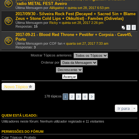
´radio METAL FEST Aveiro
Última Mensagem por
AllAgainst
«
quinta set 28, 2017 6:53 pm
2017/09/30 - Silveira Rock Fest (Decayed + Sacred Sin + Blame
Zeus + Stone Cold Lips + Okkultist) - Famões (Odivelas)
Última Mensagem por
Ricky
«
quinta set 28, 2017 2:26 pm
Respostas:
15
1
2
2017-09-21 - Blood Red Throne + Pestifer + Corpsia - Cave45,
Porto
Última Mensagem por
COF fan
«
quarta set 27, 2017 7:33 am
Respostas:
3
Mostrar Tópicos anteriores:
Ordenar por
Novo Tópico
178 tópicos
1
2
3
4
Ir para
QUEM ESTÁ LIGADO:
Utilizadores neste fórum: Nenhum utilizador registado e 11 visitantes
PERMISSÕES DO FÓRUM
Criar Tópicos: Proibido