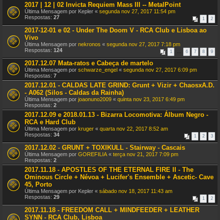
2017 | 12 | 02 Invicta Requiem Mass III -- MetalPoint
Última Mensagem por
Kepler
«
segunda nov 27, 2017 11:54 pm
Respostas:
27
1
2
2017-12-01 e 02 - Under The Doom V - RCA Club e Lisboa ao
Vivo
Última Mensagem por
nekronos
«
segunda nov 27, 2017 7:18 pm
Respostas:
124
1
…
6
7
8
9
2017.12.07 Mata-ratos e Cabeça de martelo
Última Mensagem por
schwarze_engel
«
segunda nov 27, 2017 6:09 pm
Respostas:
7
2017.12.01 - CALDAS LATE GRIND: Grunt + Vizir + ChaosxA.D.
- A062 (Silos - Caldas da Rainha)
Última Mensagem por
joaonuno2009
«
quinta nov 23, 2017 6:49 pm
Respostas:
2
2017.12.09 e 2018.01.13 - Bizarra Locomotiva: Álbum Negro -
RCA e Hard Club
Última Mensagem por
kruger
«
quarta nov 22, 2017 8:52 am
Respostas:
34
1
2
3
2017.12.02 - GRUNT + TOXIKULL - Stairway - Cascais
Última Mensagem por
GOREFILIA
«
terça nov 21, 2017 7:09 pm
Respostas:
2
2017.11.18 - APOSTLES OF THE ETERNAL FIRE II - The
Ominous Circle + Névoa + Lucifer's Ensemble + Ascetic- Cave
45, Porto
Última Mensagem por
Kepler
«
sábado nov 18, 2017 11:43 am
Respostas:
29
1
2
2017.11.18 - FREEDOM CALL + MINDFEEDER + LEATHER
SYNN - RCA Club, Lisboa