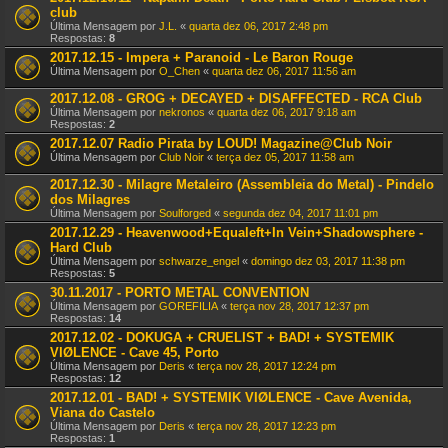
club
Última Mensagem por
J.L.
«
quarta dez 06, 2017 2:48 pm
Respostas:
8
2017.12.15 - Impera + Paranoid - Le Baron Rouge
Última Mensagem por
O_Chen
«
quarta dez 06, 2017 11:56 am
2017.12.08 - GROG + DECAYED + DISAFFECTED - RCA Club
Última Mensagem por
nekronos
«
quarta dez 06, 2017 9:18 am
Respostas:
2
2017.12.07 Radio Pirata by LOUD! Magazine@Club Noir
Última Mensagem por
Club Noir
«
terça dez 05, 2017 11:58 am
2017.12.30 - Milagre Metaleiro (Assembleia do Metal) - Pindelo
dos Milagres
Última Mensagem por
Soulforged
«
segunda dez 04, 2017 11:01 pm
2017.12.29 - Heavenwood+Equaleft+In Vein+Shadowsphere -
Hard Club
Última Mensagem por
schwarze_engel
«
domingo dez 03, 2017 11:38 pm
Respostas:
5
30.11.2017 - PORTO METAL CONVENTION
Última Mensagem por
GOREFILIA
«
terça nov 28, 2017 12:37 pm
Respostas:
14
2017.12.02 - DOKUGA + CRUELIST + BAD! + SYSTEMIK
VIØLENCE - Cave 45, Porto
Última Mensagem por
Deris
«
terça nov 28, 2017 12:24 pm
Respostas:
12
2017.12.01 - BAD! + SYSTEMIK VIØLENCE - Cave Avenida,
Viana do Castelo
Última Mensagem por
Deris
«
terça nov 28, 2017 12:23 pm
Respostas:
1