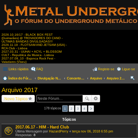
2026.10.16/17 - BLACK BOX FEST
(Guimarães) @ TROVADORES DO CANO -
ÚLTIMAS BANDAS DIVULGADAS!!!
2026.11.19 - FLOTSAM AND JETSAM (USA) -
RCA Club - Lisboa
2027.03.31 - UUHAI + ACYL + BLOSSOM
CULT - Republica da Musica - Lisboa
2027.07.09_10 - Bajonca Rock Fest -
Valadares (Viseu)
Links rápidos
FAQ
Registe-se
Ligue-se
Índice do Fórum
Divulgação Nacional
Concertos & Eventos
Arquivo
Arquivo 2017
es
Arquivo 2017
qui
Novo Tópico
sar
178 tópicos
1
2
3
4
Tópicos
2017.06.17 - HIM - Hard Club
Última Mensagem por
HazardPerry
«
terça nov 06, 2018 6:55 pm
Respostas:
8