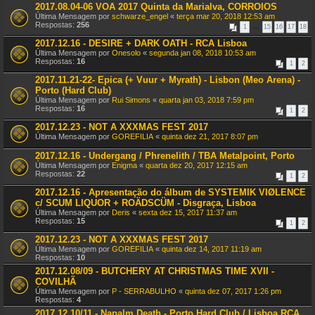
2017.08.04-06 VOA 2017 Quinta da Marialva, CORROIOS
Última Mensagem por
schwarze_engel
«
terça mar 20, 2018 12:53 am
Respostas:
256
1
…
15
16
17
18
2017.12.16 - DESIRE + DARK OATH - RCA Lisboa
Última Mensagem por
Onesolo
«
segunda jan 08, 2018 10:53 am
Respostas:
16
1
2
2017.11.21-22- Epica (+ Vuur + Myrath) - Lisbon (Meo Arena) -
Porto (Hard Club)
Última Mensagem por
Rui Simons
«
quarta jan 03, 2018 7:59 pm
Respostas:
16
1
2
2017.12.23 - NOT A XXXMAS FEST 2017
Última Mensagem por
GOREFILIA
«
quinta dez 21, 2017 8:07 pm
2017.12.16 - Undergang / Phrenelith / TBA Metalpoint, Porto
Última Mensagem por
Enigma
«
quarta dez 20, 2017 12:15 am
Respostas:
22
1
2
2017.12.16 - Apresentação do álbum de SYSTEMIK VIØLENCE
c/ SCUM LIQUOR + ROÄDSCÜM - Disgraça, Lisboa
Última Mensagem por
Deris
«
sexta dez 15, 2017 11:37 am
Respostas:
15
1
2
2017.12.23 - NOT A XXXMAS FEST 2017
Última Mensagem por
GOREFILIA
«
quinta dez 14, 2017 11:19 am
Respostas:
10
2017.12.08/09 - BUTCHERY AT CHRISTMAS TIME XVII -
COVILHÃ
Última Mensagem por
P - SERRABULHO
«
quinta dez 07, 2017 1:26 pm
Respostas:
4
2017.12.10/11 - Napalm Death - Porto Hard Club / Lisboa RCA