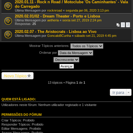
2020.01.11 - Rock n Road / Motoclube 'Os Caminhantes' - Vala
do Carregado
Última Mensagem por
rocknroad
«
segunda jan 06, 2020 3:13 pm
2020.02.01/02 - Dream Theater - Porto e Lisboa
Última Mensagem por
aetheria
«
sexta set 27, 2019 2:24 pm
Respostas:
25
1
2
2020.02.07 - The Aristocrats - Lisboa ao Vivo
Última Mensagem por
GoncaloBCunha
«
sábado set 21, 2019 4:45 pm
Mostrar Tópicos anteriores:
Ordenar por
Novo Tópico
13 tópicos • Página
1
de
1
Ir para
QUEM ESTÁ LIGADO:
Utilizadores neste fórum: Nenhum utilizador registado e 1 visitante
PERMISSÕES DO FÓRUM
Criar Tópicos: Proibido
Responder Tópicos: Proibido
Editar Mensagens: Proibido
Apagar Mensagens: Proibido