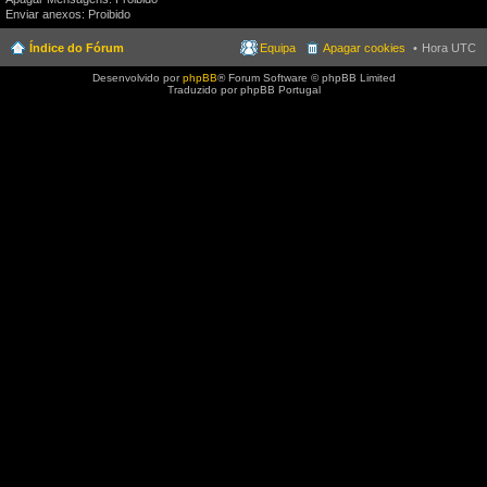
Enviar anexos: Proibido
Índice do Fórum
Equipa
Apagar cookies
Hora UTC
Desenvolvido por
phpBB
® Forum Software © phpBB Limited
Traduzido por phpBB Portugal