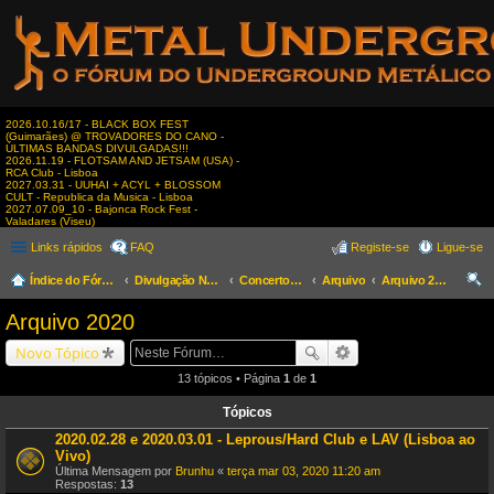
2026.10.16/17 - BLACK BOX FEST
(Guimarães) @ TROVADORES DO CANO -
ÚLTIMAS BANDAS DIVULGADAS!!!
2026.11.19 - FLOTSAM AND JETSAM (USA) -
RCA Club - Lisboa
2027.03.31 - UUHAI + ACYL + BLOSSOM
CULT - Republica da Musica - Lisboa
2027.07.09_10 - Bajonca Rock Fest -
Valadares (Viseu)
Links rápidos
FAQ
Registe-se
Ligue-se
Índice do Fórum
Divulgação Nacional
Concertos & Eventos
Arquivo
Arquivo 2020
es
Arquivo 2020
qui
Novo Tópico
sar
13 tópicos • Página
1
de
1
Tópicos
2020.02.28 e 2020.03.01 - Leprous/Hard Club e LAV (Lisboa ao
Vivo)
Última Mensagem por
Brunhu
«
terça mar 03, 2020 11:20 am
Respostas:
13