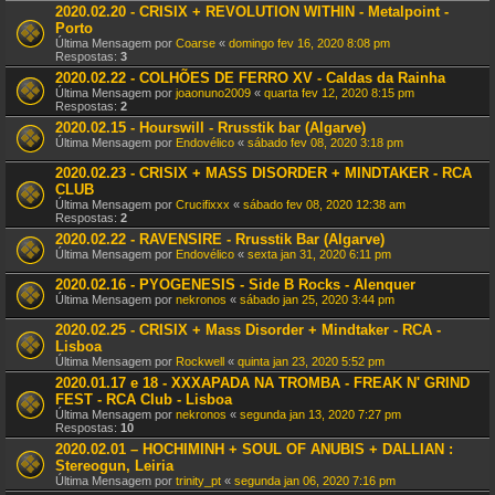
2020.02.20 - CRISIX + REVOLUTION WITHIN - Metalpoint -
Porto
Última Mensagem por
Coarse
«
domingo fev 16, 2020 8:08 pm
Respostas:
3
2020.02.22 - COLHÕES DE FERRO XV - Caldas da Rainha
Última Mensagem por
joaonuno2009
«
quarta fev 12, 2020 8:15 pm
Respostas:
2
2020.02.15 - Hourswill - Rrusstik bar (Algarve)
Última Mensagem por
Endovélico
«
sábado fev 08, 2020 3:18 pm
2020.02.23 - CRISIX + MASS DISORDER + MINDTAKER - RCA
CLUB
Última Mensagem por
Crucifixxx
«
sábado fev 08, 2020 12:38 am
Respostas:
2
2020.02.22 - RAVENSIRE - Rrusstik Bar (Algarve)
Última Mensagem por
Endovélico
«
sexta jan 31, 2020 6:11 pm
2020.02.16 - PYOGENESIS - Side B Rocks - Alenquer
Última Mensagem por
nekronos
«
sábado jan 25, 2020 3:44 pm
2020.02.25 - CRISIX + Mass Disorder + Mindtaker - RCA -
Lisboa
Última Mensagem por
Rockwell
«
quinta jan 23, 2020 5:52 pm
2020.01.17 e 18 - XXXAPADA NA TROMBA - FREAK N' GRIND
FEST - RCA Club - Lisboa
Última Mensagem por
nekronos
«
segunda jan 13, 2020 7:27 pm
Respostas:
10
2020.02.01 – HOCHIMINH + SOUL OF ANUBIS + DALLIAN :
Stereogun, Leiria
Última Mensagem por
trinity_pt
«
segunda jan 06, 2020 7:16 pm