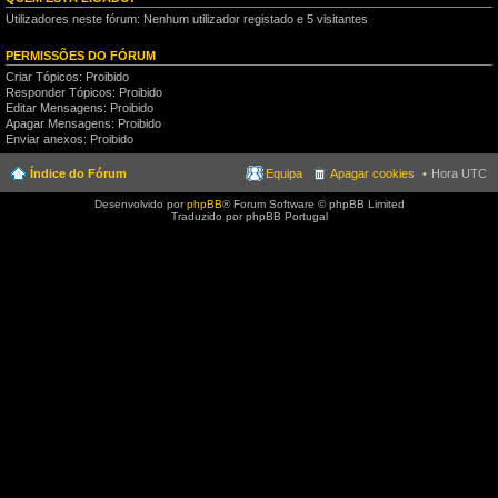
Utilizadores neste fórum: Nenhum utilizador registado e 5 visitantes
PERMISSÕES DO FÓRUM
Criar Tópicos: Proibido
Responder Tópicos: Proibido
Editar Mensagens: Proibido
Apagar Mensagens: Proibido
Enviar anexos: Proibido
Índice do Fórum
Equipa
Apagar cookies
Hora UTC
Desenvolvido por
phpBB
® Forum Software © phpBB Limited
Traduzido por phpBB Portugal