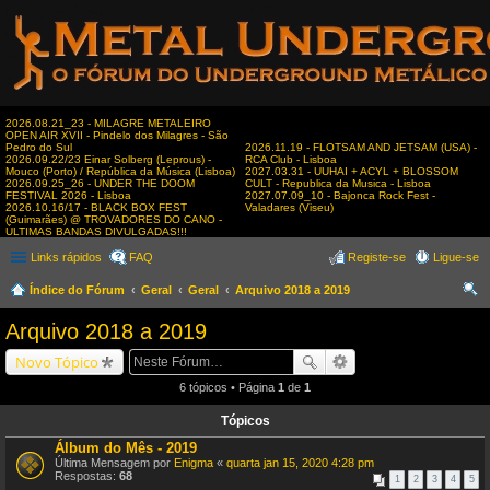
2026.08.21_23 - MILAGRE METALEIRO
OPEN AIR XVII - Pindelo dos Milagres - São
Pedro do Sul
2026.11.19 - FLOTSAM AND JETSAM (USA) -
2026.09.22/23 Einar Solberg (Leprous) -
RCA Club - Lisboa
Mouco (Porto) / República da Música (Lisboa)
2027.03.31 - UUHAI + ACYL + BLOSSOM
2026.09.25_26 - UNDER THE DOOM
CULT - Republica da Musica - Lisboa
FESTIVAL 2026 - Lisboa
2027.07.09_10 - Bajonca Rock Fest -
2026.10.16/17 - BLACK BOX FEST
Valadares (Viseu)
(Guimarães) @ TROVADORES DO CANO -
ÚLTIMAS BANDAS DIVULGADAS!!!
Links rápidos
FAQ
Registe-se
Ligue-se
Índice do Fórum
Geral
Geral
Arquivo 2018 a 2019
es
Arquivo 2018 a 2019
qui
Novo Tópico
sar
6 tópicos • Página
1
de
1
Tópicos
Álbum do Mês - 2019
Última Mensagem por
Enigma
«
quarta jan 15, 2020 4:28 pm
Respostas:
68
1
2
3
4
5