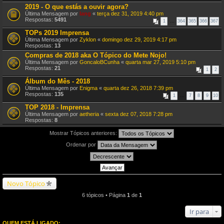
2019 - O que estás a ouvir agora?
Última Mensagem por
lang
«
terça dez 31, 2019 4:40 pm
Respostas:
5491
1
…
364
365
366
367
TOPs 2019 Imprensa
Última Mensagem por
Zyklon
«
domingo dez 29, 2019 4:17 pm
Respostas:
13
Compras de 2018 aka O Tópico do Mete Nojo!
Última Mensagem por
GoncaloBCunha
«
quarta mar 27, 2019 5:10 pm
Respostas:
21
1
2
Álbum do Mês - 2018
Última Mensagem por
Enigma
«
quarta dez 26, 2018 7:39 pm
Respostas:
135
1
…
7
8
9
10
TOP 2018 - Imprensa
Última Mensagem por
aetheria
«
sexta dez 07, 2018 7:28 pm
Respostas:
8
Mostrar Tópicos anteriores:
Ordenar por
Novo Tópico
6 tópicos • Página
1
de
1
Ir para
QUEM ESTÁ LIGADO: