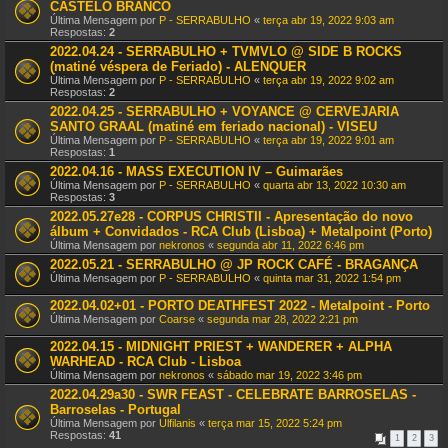
CASTELO BRANCO
Última Mensagem por
P - SERRABULHO
«
terça abr 19, 2022 9:03 am
Respostas:
2
2022.04.24 - SERRABULHO + TVMVLO @ SIDE B ROCKS
(matiné véspera de Feriado) - ALENQUER
Última Mensagem por
P - SERRABULHO
«
terça abr 19, 2022 9:02 am
Respostas:
2
2022.04.25 - SERRABULHO + VOYANCE @ CERVEJARIA
SANTO GRAAL (matiné em feriado nacional) - VISEU
Última Mensagem por
P - SERRABULHO
«
terça abr 19, 2022 9:01 am
Respostas:
1
2022.04.16 - MASS EXECUTION IV – Guimarães
Última Mensagem por
P - SERRABULHO
«
quarta abr 13, 2022 10:30 am
Respostas:
3
2022.05.27e28 - CORPUS CHRISTII - Apresentação do novo
álbum + Convidados - RCA Club (Lisboa) + Metalpoint (Porto)
Última Mensagem por
nekronos
«
segunda abr 11, 2022 6:46 pm
2022.05.21 - SERRABULHO @ JP ROCK CAFÉ - BRAGANÇA
Última Mensagem por
P - SERRABULHO
«
quinta mar 31, 2022 1:54 pm
2022.04.02+01 - PORTO DEATHFEST 2022 - Metalpoint - Porto
Última Mensagem por
Coarse
«
segunda mar 28, 2022 2:21 pm
2022.04.15 - MIDNIGHT PRIEST + WANDERER + ALPHA
WARHEAD - RCA Club - Lisboa
Última Mensagem por
nekronos
«
sábado mar 19, 2022 3:46 pm
2022.04.29a30 - SWR FEAST - CELEBRATE BARROSELAS -
Barroselas - Portugal
Última Mensagem por
Ulfilanis
«
terça mar 15, 2022 5:24 pm
Respostas:
41
1
2
3