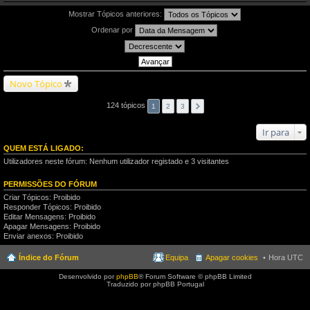
Mostrar Tópicos anteriores:
Ordenar por
Novo Tópico
124 tópicos
1
2
3
Ir para
QUEM ESTÁ LIGADO:
Utilizadores neste fórum: Nenhum utilizador registado e 3 visitantes
PERMISSÕES DO FÓRUM
Criar Tópicos: Proibido
Responder Tópicos: Proibido
Editar Mensagens: Proibido
Apagar Mensagens: Proibido
Enviar anexos: Proibido
Índice do Fórum
Equipa
Apagar cookies
Hora UTC
Desenvolvido por
phpBB
® Forum Software © phpBB Limited
Traduzido por phpBB Portugal