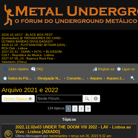
2026.10.16/17 - BLACK BOX FEST
(Guimarães) @ TROVADORES DO CANO -
ÚLTIMAS BANDAS DIVULGADAS!!!
2026.11.19 - FLOTSAM AND JETSAM (USA) -
RCA Club - Lisboa
2027.03.31 - UUHAI + ACYL + BLOSSOM
CULT - Republica da Musica - Lisboa
2027.07.09_10 - Bajonca Rock Fest -
Valadares (Viseu)
Links rápidos
FAQ
Registe-se
Ligue-se
Índice do Fórum
Divulgação Nacional
Concertos & Eventos
Arquivo
Arquivo 2021 e 2022
es
Arquivo 2021 e 2022
qui
Novo Tópico
sar
124 tópicos
1
2
3
Tópicos
2022.12.02e03 UNDER THE DOOM VIII 2022 - LAV - Lisboa ao
Vivo - Lisboa [ADIADO]
Última Mensagem por
memmartins
«
terça set 26, 2023 9:32 am