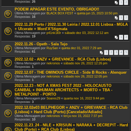
Respostas:
26
1
2
PODEM APAGAR ESTE EVENTO, OBRIGADO!!
Última Mensagem por
BLACK BOX FEST
«
quinta jun 15, 2023 10:50 pm
Respostas:
16
1
2
2022.11.29 Porto / 2022.11.30 Leiria / 2022.12.01 Lisboa - MGLA
+ Ulcerate + Mord'A'Stigmata
Última Mensagem por
p41nk1ll3r
«
sábado dez 03, 2022 12:12 am
Respostas:
19
1
2
2022.11.26 - Opeth - Sala Tejo
Última Mensagem por
RuySan
«
quinta dez 01, 2022 7:29 am
Respostas:
61
1
2
3
4
5
2022.12.02 - ANZV + GRIEVANCE - RCA Club (Lisboa)
Última Mensagem por
nekronos
«
sábado nov 26, 2022 12:26 pm
Respostas:
1
2022.12.07 - THE OMINOUS CIRCLE - Side B Rocks - Alenquer
Última Mensagem por
nekronos
«
sábado nov 26, 2022 12:05 pm
Respostas:
1
2022.12.23 - NOT A XMAS FEST 2022 - HOLOCAUSTO
CANIBAL + INHUMAN ARCHITECTS + MORTO + TBA -
METALPOINT - PORTO
Última Mensagem por
Soares29
«
quarta nov 16, 2022 9:44 pm
Respostas:
3
2022.12.02e03 BELPHEGOR + ANZV + GRIEVANCE - RCA Club
(Lisboa) + Hard Club (Porto) [Cancelado/Adiado]
Última Mensagem por
nekronos
«
terça nov 15, 2022 7:37 pm
Respostas:
10
2022.11.23_24 - NILE + KRISIUN + NARAKA + DECREPIT - Hard
Club (Porto) + RCA Club (Lisboa)