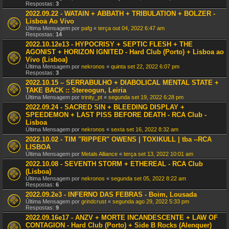
Respostas:
3
2022.09.22 - WATAIN + ABBATH + TRIBULATION + BOLZER -
Lisboa Ao Vivo
Última Mensagem por
pafg
«
terça out 04, 2022 6:47 am
Respostas:
14
2022.10.12e13 - HYPOCRISY + SEPTIC FLESH + THE
AGONIST + HORIZON IGNITED - Hard Club (Porto) + Lisboa ao
Vivo (Lisboa)
Última Mensagem por
nekronos
«
quinta set 22, 2022 6:07 pm
Respostas:
3
2022.10.15 – SERRABULHO + DIABOLICAL MENTAL STATE +
TAKE BACK :: Stereogun, Leiria
Última Mensagem por
trinity_pt
«
segunda set 19, 2022 6:28 pm
2022.09.24 - SACRED SIN + BLEEDING DISPLAY +
SPEEDEMON + LAST PISS BEFORE DEATH - RCA Club -
Lisboa
Última Mensagem por
nekronos
«
sexta set 16, 2022 8:32 am
2022.10.02 - TIM "RIPPER" OWENS | TOXIKULL | tba --RCA
LISBOA
Última Mensagem por
Metals Alliance
«
terça set 13, 2022 10:01 am
2022.10.08 - SEVENTH STORM + ETHEREAL - RCA Club
(Lisboa)
Última Mensagem por
nekronos
«
segunda set 05, 2022 8:22 am
Respostas:
6
2022.09.2e3 - INFERNO DAS FEBRAS - Boim, Lousada
Última Mensagem por
grindcrust
«
segunda ago 29, 2022 5:33 pm
Respostas:
9
2022.09.16e17 - ANZV + MORTE INCANDESCENTE + LAW OF
CONTAGION - Hard Club (Porto) + Side B Rocks (Alenquer)