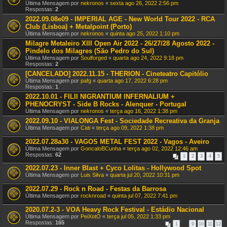
Última Mensagem por
nekronos
«
sexta ago 26, 2022 2:56 pm
Respostas:
2
2022.09.08e09 - IMPERIAL AGE - New World Tour 2022 - RCA
Club (Lisboa) + Metalpoint (Porto)
Última Mensagem por
nekronos
«
quinta ago 25, 2022 1:10 pm
Milagre Metaleiro XIII Open Air 2022 - 26/27/28 Agosto 2022 -
Pindelo dos Milagres (São Pedro do Sul)
Última Mensagem por
Soulforged
«
quarta ago 24, 2022 9:18 pm
Respostas:
2
[CANCELADO] 2022.11.15 - THERION - Cineteatro Capitólio
Última Mensagem por
pafg
«
quarta ago 17, 2022 6:28 pm
Respostas:
1
2022.10.01 - FILII NIGRANTIUM INFERNALIUM +
PHENOCRYST - Side B Rocks - Alenquer - Portugal
Última Mensagem por
nekronos
«
terça ago 16, 2022 1:38 pm
2022.09.10 - VIALONGA Fest - Sociedade Recreativa da Granja
Última Mensagem por
Cati
«
terça ago 09, 2022 1:38 pm
2022.07.28a30 - VAGOS METAL FEST 2022 - Vagos - Aveiro
Última Mensagem por
GoncaloBCunha
«
terça ago 02, 2022 12:46 am
Respostas:
62
1
2
3
4
5
2022.07.23 - Inner Blast + Cyco Lolitas - Hollywood Spot
Última Mensagem por
Luis Silva
«
quarta jul 20, 2022 10:31 pm
2022.07.29 - Rock n Road - Festas da Barrosa
Última Mensagem por
rocknroad
«
quinta jul 07, 2022 7:41 pm
2020.07.2-3 - VOA Heavy Rock Festival - Estádio Nacional
Última Mensagem por
PeiXotO
«
terça jul 05, 2022 1:33 pm
Respostas:
165
1
…
9
10
11
12