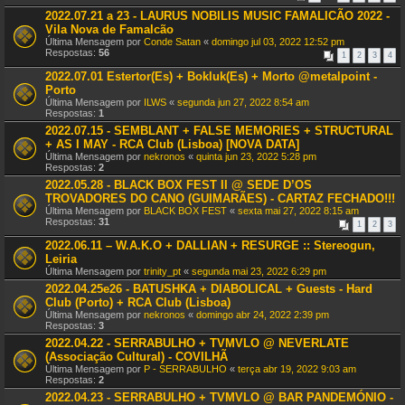
2022.07.21 a 23 - LAURUS NOBILIS MUSIC FAMALICÃO 2022 -
Vila Nova de Famalcão
Última Mensagem por
Conde Satan
«
domingo jul 03, 2022 12:52 pm
Respostas:
56
1
2
3
4
2022.07.01 Estertor(Es) + Bokluk(Es) + Morto @metalpoint -
Porto
Última Mensagem por
ILWS
«
segunda jun 27, 2022 8:54 am
Respostas:
1
2022.07.15 - SEMBLANT + FALSE MEMORIES + STRUCTURAL
+ AS I MAY - RCA Club (Lisboa) [NOVA DATA]
Última Mensagem por
nekronos
«
quinta jun 23, 2022 5:28 pm
Respostas:
2
2022.05.28 - BLACK BOX FEST II @ SEDE D’OS
TROVADORES DO CANO (GUIMARÃES) - CARTAZ FECHADO!!!
Última Mensagem por
BLACK BOX FEST
«
sexta mai 27, 2022 8:15 am
Respostas:
31
1
2
3
2022.06.11 – W.A.K.O + DALLIAN + RESURGE :: Stereogun,
Leiria
Última Mensagem por
trinity_pt
«
segunda mai 23, 2022 6:29 pm
2022.04.25e26 - BATUSHKA + DIABOLICAL + Guests - Hard
Club (Porto) + RCA Club (Lisboa)
Última Mensagem por
nekronos
«
domingo abr 24, 2022 2:39 pm
Respostas:
3
2022.04.22 - SERRABULHO + TVMVLO @ NEVERLATE
(Associação Cultural) - COVILHÃ
Última Mensagem por
P - SERRABULHO
«
terça abr 19, 2022 9:03 am
Respostas:
2
2022.04.23 - SERRABULHO + TVMVLO @ BAR PANDEMÓNIO -