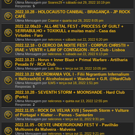
Última Mensagem por
Soares29
«
sábado out 29, 2022 10:19 pm
Respostas:
5
2022.10.28 - HOLOCAUSTO CANIBAL - BRAGANÇA - JP ROCK
CAFÉ
Última Mensagem por
Coarse
«
quarta out 26, 2022 8:05 pm
2022.12.08a10 - ALL-METAL FEST - PROCESS OF GUILT +
SERRABULHO + TOXIKULL e muitas mais! - Casa das
Virtudes - Faro
Última Mensagem por
nekronos
«
sábado out 22, 2022 6:20 pm
2022.12.18 - O CERCO DA NOITE FEST - CORPUS CHRISTII +
IRAE + VENTR + LAW OF CONTAGION - RCA Club - Lisboa
Última Mensagem por
nekronos
«
sábado out 22, 2022 6:13 pm
2022.10.23 - Horus + Inner Blast + Primal Warfare - Artilharia
Pesada IV - RCA Club
Última Mensagem por
Luis Silva
«
terça out 18, 2022 10:05 pm
2022.10.22 NECROMANIA VOL I - Filii Nigrantium Infernalium
+ Hellcrash(it) + Alcoholocaust + Wanderer + G.R. @HardClub
Última Mensagem por
ILWS
«
terça out 18, 2022 1:51 pm
Respostas:
5
2022.10.28 - SEVENTH STORM + MOONSHADE - Hard Club
(Porto)
Última Mensagem por
nekronos
«
quinta out 13, 2022 12:55 pm
Respostas:
2
2022.11.05 - ROCK DA VELHA XVII | Seventh Storm + Vulture
of Portugal + Klatter - - Pernes - Santarém
Última Mensagem por
nekronos
«
terça out 11, 2022 9:31 pm
2022.11.05 - OESTE UNDERGROUND FEST V - Pavilhão
Multiusos da Malveira - Malveira
Última Mensagem por
nekronos
«
terça out 11, 2022 9:21 pm