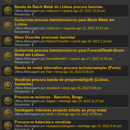
Banda de Balck Metal de Lisboa procura baixista.
Última Mensagem por
vobiscum
«
quarta ago 24, 2022 10:34 am
Respostas:
3
Guitarrista procura banda/músicos para Black Metal em
Lisboa.
Última Mensagem por
vobiscum
«
segunda ago 22, 2022 12:14 am
Respostas:
3
Mass Disorder procuram baixista!
Última Mensagem por
NelsonThrasher
«
sexta ago 19, 2022 1:10 am
Respostas:
1
Guitarrista procura banda/músicos para Funeral/Death-Doom
Metal em Lisboa.
Última Mensagem por
DoomMetal667
«
quarta ago 17, 2022 11:50 am
Respostas:
3
Banda de metal alternativo procura teclista/sampler (Porto)
Última Mensagem por
Fab
«
terça ago 16, 2022 6:08 pm
Vocalista procura banda de prog/metal/goth (Lisboa,
Santarém)
Última Mensagem por
doomlord
«
terça ago 16, 2022 3:49 pm
Respostas:
2
Procura-se músicos - Barcelos, Braga
Última Mensagem por
Sayjan
«
domingo ago 14, 2022 11:27 pm
Respostas:
2
Sondagem interesse projecto tributo ao prog metal
Última Mensagem por
Mcfly
«
domingo ago 14, 2022 10:09 pm
Procura-se baterista e vocalista
Última Mensagem por
naoapareceninguem
«
domingo ago 14, 2022 8:41 am
Respostas:
2