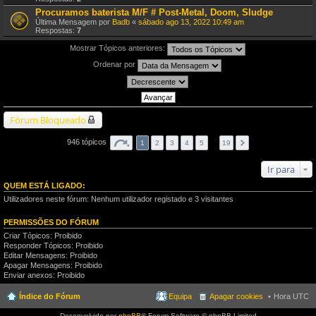
Procuramos baterista M/F # Post-Metal, Doom, Sludge
Última Mensagem por
Badb
«
sábado ago 13, 2022 10:49 am
Respostas:
7
Mostrar Tópicos anteriores:
Ordenar por
Fórum Bloqueado
946 tópicos
1
2
3
4
5
…
19
Ir para
QUEM ESTÁ LIGADO:
Utilizadores neste fórum: Nenhum utilizador registado e 3 visitantes
PERMISSÕES DO FÓRUM
Criar Tópicos: Proibido
Responder Tópicos: Proibido
Editar Mensagens: Proibido
Apagar Mensagens: Proibido
Enviar anexos: Proibido
Índice do Fórum
Equipa
Apagar cookies
Hora UTC
Desenvolvido por
phpBB
® Forum Software © phpBB Limited