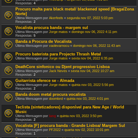
Respostas:
4
Procuro malta para black metal/ blackened speed [Braga/Zona
Norte]
Última Mensagem por
Akerfeels
«
segunda nov 07, 2022 5:03 pm
Respostas:
2
Vocalista procura banda - margem sul
Última Mensagem por
Jorge matos
«
domingo nov 06, 2022 4:11 pm
Respostas:
5
Banda a Procura de Vocalista
Última Mensagem por
vaolevarnocu
«
domingo nov 06, 2022 11:43 am
Procuro baterista para Projecto Thrash Metal
Última Mensagem por
Jorge matos
«
sexta nov 04, 2022 6:35 pm
DeathCore sinfonico ou Djent progressivo Lisboa
Última Mensagem por
Jack Neves
«
sexta nov 04, 2022 10:27 am
Respostas:
2
Guitarrista oferece se - Almada
Última Mensagem por
Jorge matos
«
quinta nov 03, 2022 5:56 pm
Respostas:
2
Banda doom metal procura vocalista
Última Mensagem por
doomlord
«
quinta nov 03, 2022 4:01 pm
Teclista (sintetizadores) disponível para New Age / World
Music
Última Mensagem por
lang
«
quinta nov 03, 2022 3:50 pm
Respostas:
2
Vocalista [F] procura banda - Grande Lisboa/ Margem Sul
Última Mensagem por
PF2022
«
quarta nov 02, 2022 10:01 pm
Respostas:
1