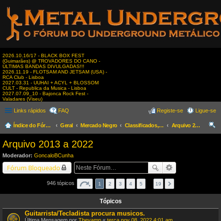
2026.10.16/17 - BLACK BOX FEST
(Guimarães) @ TROVADORES DO CANO -
ÚLTIMAS BANDAS DIVULGADAS!!!
2026.11.19 - FLOTSAM AND JETSAM (USA) -
RCA Club - Lisboa
2027.03.31 - UUHAI + ACYL + BLOSSOM
CULT - Republica da Musica - Lisboa
2027.07.09_10 - Bajonca Rock Fest -
Valadares (Viseu)
Links rápidos
FAQ
Registe-se
Ligue-se
Índice do Fórum
Geral
Mercado Negro
Classificados, Procura & Oferta de Músicos
Arquivo 2013 a 2022
es
Arquivo 2013 a 2022
qui
Moderador:
GoncaloBCunha
sar
Fórum Bloqueado
946 tópicos
1
2
3
4
5
…
19
Tópicos
Guitarrista/Tecladista procura musicos.
Última Mensagem por
Thevamp
«
terça nov 08, 2022 4:01 am