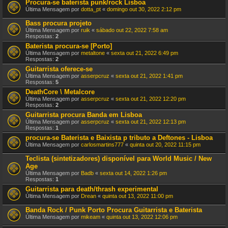
Procura-se baterista punk/rock Lisboa
Última Mensagem por
dotta_pt
«
domingo out 30, 2022 2:12 pm
Bass procura projeto
Última Mensagem por
ruik
«
sábado out 22, 2022 7:58 am
Respostas:
2
Baterista procura-se [Porto]
Última Mensagem por
metaltone
«
sexta out 21, 2022 6:49 pm
Respostas:
2
Guitarrista oferece-se
Última Mensagem por
asserpcruz
«
sexta out 21, 2022 1:41 pm
Respostas:
5
DeathCore \ Metalcore
Última Mensagem por
asserpcruz
«
sexta out 21, 2022 12:20 pm
Respostas:
2
Guitarrista procura Banda em Lisboa
Última Mensagem por
asserpcruz
«
sexta out 21, 2022 12:13 pm
Respostas:
1
procura-se Baterista e Baixista p tributo a Deftones - Lisboa
Última Mensagem por
carlosmartins777
«
quinta out 20, 2022 11:15 pm
Teclista (sintetizadores) disponível para World Music / New
Age
Última Mensagem por
Badb
«
sexta out 14, 2022 1:26 pm
Respostas:
1
Guitarrista para death/thrash experimental
Última Mensagem por
Drean
«
quinta out 13, 2022 11:00 pm
Banda Rock / Punk Porto Procura Guitarrista e Baterista
Última Mensagem por
mikeam
«
quinta out 13, 2022 12:06 pm