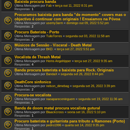
Baixista procura banda
Última Mensagem por
Fab
«
terça out 11, 2022 8:31 pm
Respostas:
1
Procuramos baixista para banda “de momento” covers mas o
objectivo é continuar com originais ! Ensaiamos na Póvoa
Última Mensagem por
usemy3arm
«
domingo out 09, 2022 5:52 pm
Respostas:
2
Procuro Baterista - Porto
Última Mensagem por
TulioTorres
«
segunda out 03, 2022 11:58 am
Respostas:
2
Músicos de Sessão - Visceral - Death Metal
Última Mensagem por
BKD.
«
terça set 27, 2022 5:51 pm
Vocalista de Thrash Metal
Última Mensagem por
Hems Angelripper
«
terça set 27, 2022 9:35 am
Respostas:
4
Banda procura baterista e baixista para Rock. Originais
Última Mensagem por
BandaX
«
segunda set 26, 2022 8:44 pm
DeathCore sinfonico
Última Mensagem por
nelson_dimebag
«
segunda set 26, 2022 3:39 pm
Respostas:
2
Procura-se vocalista
Última Mensagem por
naoapareceninguem
«
segunda set 19, 2022 11:36 am
Respostas:
1
Banda de doom metal procura vocalista gutural
Última Mensagem por
Blaackcross
«
sexta set 16, 2022 5:10 pm
Respostas:
1
Procuro baterista e guitarrista para tributo a Ramones (Porto)
Última Mensagem por
pedro1996
«
quarta set 14, 2022 9:35 pm
Respostas:
1