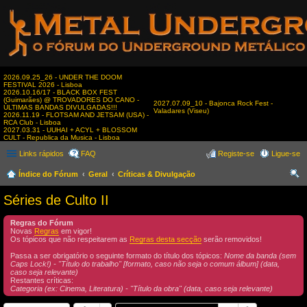
2026.09.25_26 - UNDER THE DOOM
FESTIVAL 2026 - Lisboa
2026.10.16/17 - BLACK BOX FEST
(Guimarães) @ TROVADORES DO CANO -
2027.07.09_10 - Bajonca Rock Fest -
ÚLTIMAS BANDAS DIVULGADAS!!!
Valadares (Viseu)
2026.11.19 - FLOTSAM AND JETSAM (USA) -
RCA Club - Lisboa
2027.03.31 - UUHAI + ACYL + BLOSSOM
CULT - Republica da Musica - Lisboa
Links rápidos
FAQ
Registe-se
Ligue-se
Índice do Fórum
Geral
Críticas & Divulgação
es
Séries de Culto II
qui
Regras do Fórum
sar
Novas
Regras
em vigor!
Os tópicos que não respeitarem as
Regras desta secção
serão removidos!
Passa a ser obrigatório o seguinte formato do título dos tópicos:
Nome da banda (sem
Caps Lock!) - "Título do trabalho" [formato, caso não seja o comum álbum] (data,
caso seja relevante)
Restantes críticas:
Categoria (ex: Cinema, Literatura) - "Título da obra" (data, caso seja relevante)