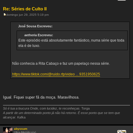
Re: Séries de Culto II
domingo jun 29, 2025 5:19 pm
M
e
n
José Sousa Escreveu:
s
a
aetheria Escreveu:
g
e
Este episódio está absolutamente fantástico, numa série que toda
m
ela é de luxo.
Não conhecia a Rita Cabaço e faz um papelaço nessa série.
https://www.tiktok.com/@ruido.rtp/video ... 9351950625
Igual. Fiquei super fã da moça. Maravilhosa.
Só é tua a loucura Onde, com lucidez, te reconheças.
Torga
A partir de um determinado ponto já não há retorno. É esse ponto que se tem que
alcançar.
Kafka
abyssum
Ultra-Metálico(a)