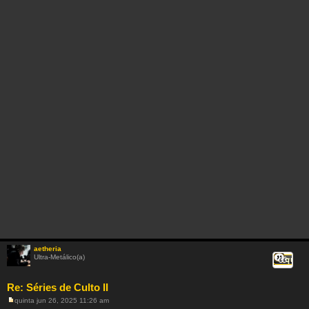
s
a
g
e
m
aetheria
Ultra-Metálico(a)
Citar
Re: Séries de Culto II
quinta jun 26, 2025 11:26 am
M