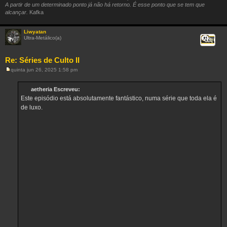
A partir de um determinado ponto já não há retorno. É esse ponto que se tem que
alcançar.
Kafka
Liwyatan
Ultra-Metálico(a)
Citar
Re: Séries de Culto II
quinta jun 26, 2025 1:58 pm
M
e
n
aetheria Escreveu:
s
Este episódio está absolutamente fantástico, numa série que toda ela é
a
g
de luxo.
e
m