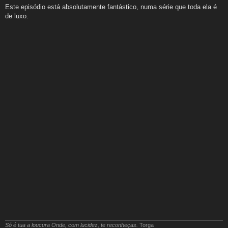
e
Este episódio está absolutamente fantástico, numa série que toda ela é
n
de luxo.
s
a
g
e
m
Só é tua a loucura Onde, com lucidez, te reconheças.
Torga