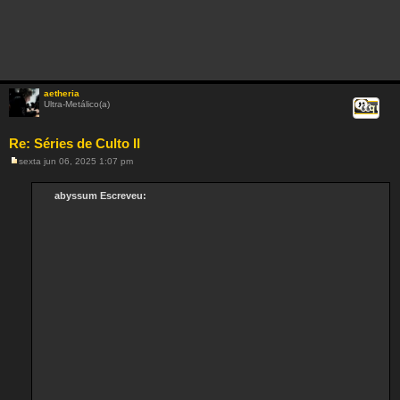
aetheria
Ultra-Metálico(a)
Citar
Re: Séries de Culto II
sexta jun 06, 2025 1:07 pm
M
e
n
abyssum Escreveu:
s
a
g
e
m