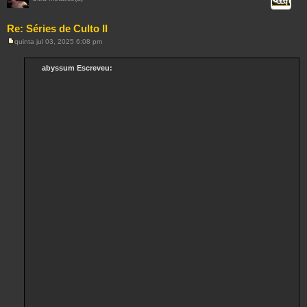
Citar
Re: Séries de Culto II
quinta jul 03, 2025 6:08 pm
M
e
n
abyssum Escreveu:
s
a
g
e
m