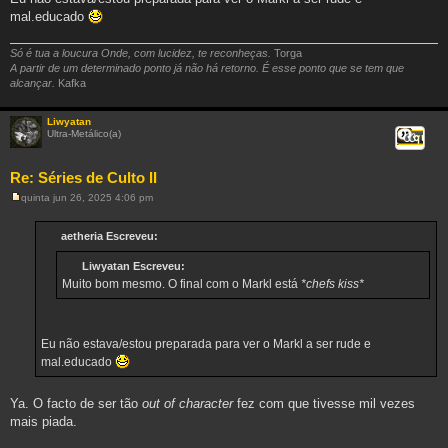
mal.educado
Só é tua a loucura Onde, com lucidez, te reconheças.
Torga
A partir de um determinado ponto já não há retorno. É esse ponto que se tem que
alcançar.
Kafka
Liwyatan
Ultra-Metálico(a)
Citar
Re: Séries de Culto II
quinta jun 26, 2025 4:06 pm
M
e
n
aetheria Escreveu:
s
a
Liwyatan Escreveu:
g
e
Muito bom mesmo. O final com o Markl está
*chefs kiss*
m
Eu não estava/estou preparada para ver o Markl a ser rude e
mal.educado
Ya. O facto de ser tão
out of character
fez com que tivesse mil vezes
mais piada.