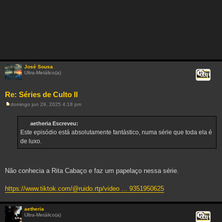
José Sousa
Ultra-Metálico(a)
Citar
Re: Séries de Culto II
domingo jun 29, 2025 4:18 pm
M
e
n
aetheria Escreveu:
s
Este episódio está absolutamente fantástico, numa série que toda ela é
a
g
de luxo.
e
m
Não conhecia a Rita Cabaço e faz um papelaço nessa série.
https://www.tiktok.com/@ruido.rtp/video ... 9351950625
aetheria
Ultra-Metálico(a)
Citar