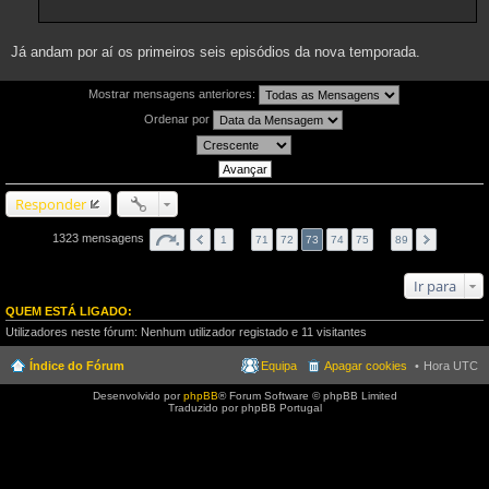
Já andam por aí os primeiros seis episódios da nova temporada.
Mostrar mensagens anteriores:
Ordenar por
Responder
1323 mensagens
1
…
71
72
73
74
75
…
89
Ir para
QUEM ESTÁ LIGADO:
Utilizadores neste fórum: Nenhum utilizador registado e 11 visitantes
Índice do Fórum
Equipa
Apagar cookies
Hora UTC
Desenvolvido por
phpBB
® Forum Software © phpBB Limited
Traduzido por phpBB Portugal