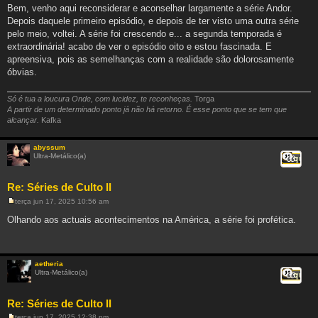
e
Bem, venho aqui reconsiderar e aconselhar largamente a série Andor.
n
Depois daquele primeiro episódio, e depois de ter visto uma outra série
s
a
pelo meio, voltei. A série foi crescendo e... a segunda temporada é
g
extraordinária! acabo de ver o episódio oito e estou fascinada. E
e
m
apreensiva, pois as semelhanças com a realidade são dolorosamente
óbvias.
Só é tua a loucura Onde, com lucidez, te reconheças.
Torga
A partir de um determinado ponto já não há retorno. É esse ponto que se tem que
alcançar.
Kafka
abyssum
Ultra-Metálico(a)
Citar
Re: Séries de Culto II
terça jun 17, 2025 10:56 am
M
e
Olhando aos actuais acontecimentos na América, a série foi profética.
n
s
a
g
e
aetheria
m
Ultra-Metálico(a)
Citar
Re: Séries de Culto II
terça jun 17, 2025 12:38 pm