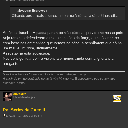
M
e
n
abyssum Escreveu:
s
Olhando aos actuais acontecimentos na América, a série foi profética.
a
g
e
m
América, Israel... E passa para a opinião pública que vejo no nosso país.
Vejo tantos a defenderem o uso necessário da força, a justificarem-no
com base nas artimanhas que vemos na série, a acreditarem que só há
um mau e um bom, liminarmente.
Assusta-me esta sociedade.
Não consigo lidar com a violência e menos ainda com a ignorância
arrogante.
Só é tua a loucura Onde, com lucidez, te reconheças.
Torga
A partir de um determinado ponto já não há retorno. É esse ponto que se tem que
alcançar.
Kafka
abyssum
Ultra-Metálico(a)
Citar
Re: Séries de Culto II
terça jun 17, 2025 3:39 pm
M
e
n