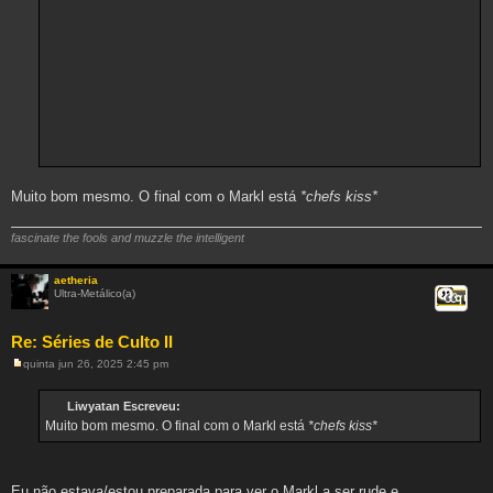
Muito bom mesmo. O final com o Markl está
*chefs kiss*
fascinate the fools and muzzle the intelligent
aetheria
Ultra-Metálico(a)
Citar
Re: Séries de Culto II
quinta jun 26, 2025 2:45 pm
M
e
n
Liwyatan Escreveu:
s
Muito bom mesmo. O final com o Markl está
*chefs kiss*
a
g
e
m
Eu não estava/estou preparada para ver o Markl a ser rude e