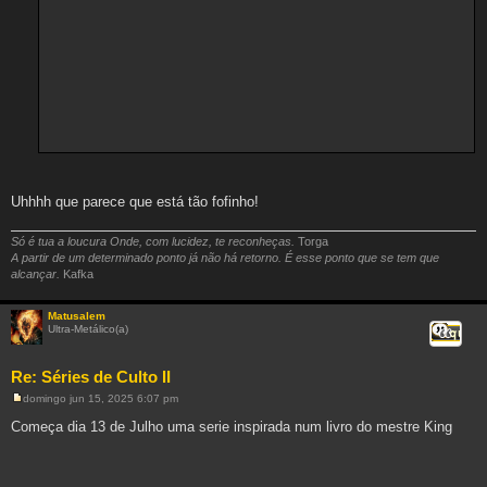
Uhhhh que parece que está tão fofinho!
Só é tua a loucura Onde, com lucidez, te reconheças.
Torga
A partir de um determinado ponto já não há retorno. É esse ponto que se tem que
alcançar.
Kafka
Matusalem
Ultra-Metálico(a)
Citar
Re: Séries de Culto II
domingo jun 15, 2025 6:07 pm
M
e
Começa dia 13 de Julho uma serie inspirada num livro do mestre King
n
s
a
g
e