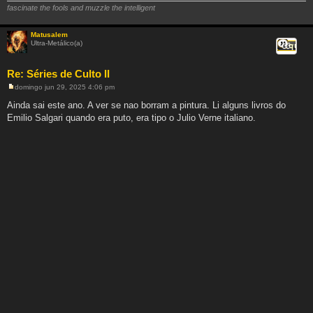
fascinate the fools and muzzle the intelligent
Matusalem
Ultra-Metálico(a)
Citar
Re: Séries de Culto II
domingo jun 29, 2025 4:06 pm
M
e
Ainda sai este ano. A ver se nao borram a pintura. Li alguns livros do
n
Emilio Salgari quando era puto, era tipo o Julio Verne italiano.
s
a
g
e
m