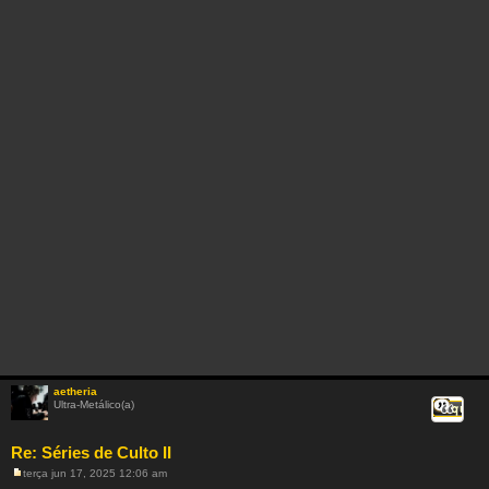
m
aetheria
Ultra-Metálico(a)
Citar
Re: Séries de Culto II
terça jun 17, 2025 12:06 am
M