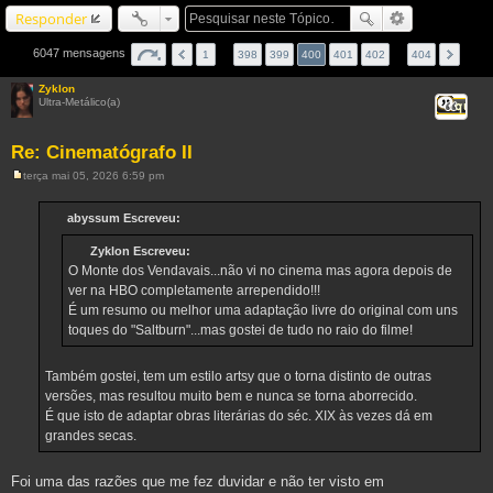
Responder
6047 mensagens
1
…
398
399
400
401
402
…
404
Zyklon
Ultra-Metálico(a)
Citar
Re: Cinematógrafo II
terça mai 05, 2026 6:59 pm
M
e
n
abyssum Escreveu:
s
a
Zyklon Escreveu:
g
e
O Monte dos Vendavais...não vi no cinema mas agora depois de
m
ver na HBO completamente arrependido!!!
É um resumo ou melhor uma adaptação livre do original com uns
toques do "Saltburn"...mas gostei de tudo no raio do filme!
Também gostei, tem um estilo artsy que o torna distinto de outras
versões, mas resultou muito bem e nunca se torna aborrecido.
É que isto de adaptar obras literárias do séc. XIX às vezes dá em
grandes secas.
Foi uma das razões que me fez duvidar e não ter visto em