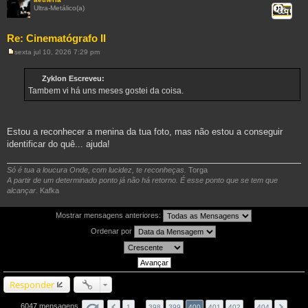
Ultra-Metálico(a)
Citar
Re: Cinematógrafo II
sexta jul 10, 2026 7:29 pm
M
e
n
Zyklon Escreveu:
s
Tambem vi há uns meses gostei da coisa.
a
g
e
m
Estou a reconhecer a menina da tua foto, mas não estou a conseguir
identificar do quê... ajuda!
Só é tua a loucura Onde, com lucidez, te reconheças.
Torga
A partir de um determinado ponto já não há retorno. É esse ponto que se tem que
alcançar.
Kafka
Mostrar mensagens anteriores:
Ordenar por
Responder
6047 mensagens
1
…
398
399
400
401
402
…
404