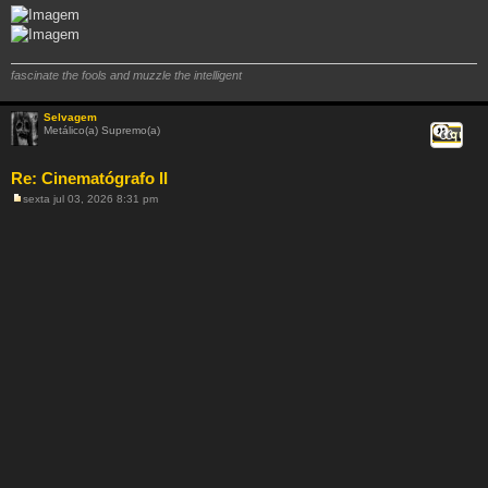
g
e
m
fascinate the fools and muzzle the intelligent
Selvagem
Metálico(a) Supremo(a)
Citar
Re: Cinematógrafo II
sexta jul 03, 2026 8:31 pm
M
e
n
s
a
g
e
m