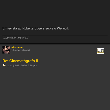
Entrevista ao Roberts Eggers sobre o Werwulf.
"..too old for this shit.."
abyssum
Ultra-Metálico(a)
Citar
Re: Cinematógrafo II
quarta jul 08, 2026 7:26 pm
M
e
n
s
a
g
e
m