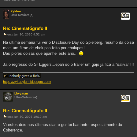
Zyklon
Ultra-Metálico(a)
Citar
Re: Cinematógrafo II
terça jun 30, 2026 9:52 am
M
e
Na ultima semana fui ver o Disclosure Day do Spielberg, resumo da coisa
n
mais um filme de chalupas feito por chalupas!
s
a
Das piores coisas que apanhei este ano...
g
e
m
Já o regresso do Sr Eggers...epah só o trailer um gajo já fica a "salivar"!!!
https://zykasylum.blogspot.com/
Liwyatan
Ultra-Metálico(a)
Citar
Re: Cinematógrafo II
terça jun 30, 2026 10:19 am
M
e
Vi estes dois nos últimos dias e gostei bastante, especialmente do
n
Coherence.
s
a