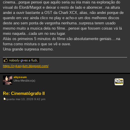
cinema...porque pensei que aquilo seria ou iria mais na exploração do
visual do Elordi/Margot e deixar o resto de lado e aborrecer...na altura
andei a ouvir bastante a OST da Charli XCX, alias, não andei porque de
quando em vez ainda clico no play e acho-o um dos melhores discos
deste ano sem ponta de vergonha nenhuma..surpresa terem usado
mesmo muito a musica dela no filme...pensei que fossem coisas vá lá
meio naquela...cada um no seu lugar.
Aliás os primeiros 5 minutos do filme são absolutamente geniais....na
forma como mistura o que se vê e ouve.
Uma grande surpresa mesmo.
https://zykasylum.blogspot.com/
abyssum
Ultra-Metálico(a)
Citar
Re: Cinematógrafo II
quarta mai 13, 2026 9:42 pm
M
e
n
s
a
g
e
m