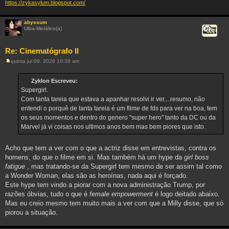
https://zykasylum.blogspot.com/
abyssum
Ultra-Metálico(a)
Citar
Re: Cinematógrafo II
quinta jul 09, 2026 10:38 am
M
e
n
Zyklon Escreveu:
s
Supergirl.
a
g
Com tanta tareia que estava a apanhar resolvi ir ver....resumo, não
e
entendi o porquê de tanta tareia é um filme de fds para ver na boa, tem
m
os seus momentos e dentro do genero "super hero" tanto da DC ou da
Marvel já vi coisas nos ultimos anos bem mas bem piores que isto.
Acho que tem a ver com o que a actriz disse em entrevistas, contra os
homens, do que o filme em si. Mas também há um hype da
girl boss
fatigue
, mas tratando-se da Supergirl tem mesmo de ser assim tal como
a Wonder Woman, elas são as heroínas, nada aqui é forçado.
Este hype tem vindo a piorar com a nova administração Trump, por
razões óbvias, tudo o que é
female empowerment
é logo deitado abaixo.
Mas eu creio mesmo tem muito mais a ver com que a Milly disse, que só
piorou a situação.