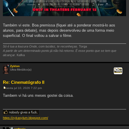
Também vi este. Boa premissa (fiquei até a ponderar mostrá-lo aos
alunos, para debate), mas depois desenvolveu de uma forma meio
superficial. O final voltou a salvar o filme.
Só é tua a loucura Onde, com lucidez, te reconheças.
Torga
A partir de um determinado ponto já não há retorno. É esse ponto que se tem que
alcançar.
Kafka
Zyklon
Ultra-Metálico(a)
Citar
Re: Cinematógrafo II
sexta jul 10, 2026 7:22 pm
M
e
Tambem vi há uns meses gostei da coisa.
n
s
a
g
e
m
https://zykasylum.blogspot.com/
aetheria