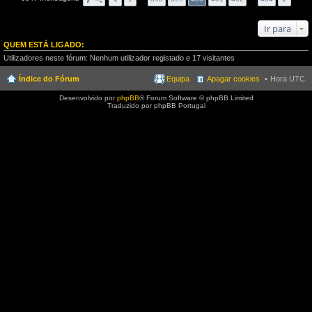
Ir para
QUEM ESTÁ LIGADO:
Utilizadores neste fórum: Nenhum utilizador registado e 17 visitantes
Índice do Fórum
Equipa
Apagar cookies
Hora UTC
Desenvolvido por
phpBB
® Forum Software © phpBB Limited
Traduzido por phpBB Portugal