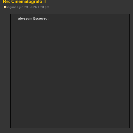
Re: Cinematógrafo II
segunda jun 29, 2026 1:20 pm
M
e
n
abyssum Escreveu:
s
a
g
e
m