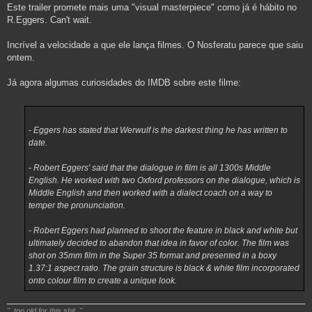
Este trailer promete mais uma "visual masterpiece" como já é hábito no
R.Eggers. Can't wait.
Incrível a velocidade a que ele lança filmes. O Nosferatu parece que saiu
ontem.
Já agora algumas curiosidades do IMDB sobre este filme:
- Eggers has stated that Werwulf is the darkest thing he has written to
date.
- Robert Eggers' said that the dialogue in film is all 1300s Middle
English. He worked with two Oxford professors on the dialogue, which is
Middle English and then worked with a dialect coach on a way to
temper the pronunciation.
- Robert Eggers had planned to shoot the feature in black and white but
ultimately decided to abandon that idea in favor of color. The film was
shot on 35mm film in the Super 35 format and presented in a boxy
1.37:1 aspect ratio. The grain structure is black & white film incorporated
onto colour film to create a unique look.
"..too old for this shit.."