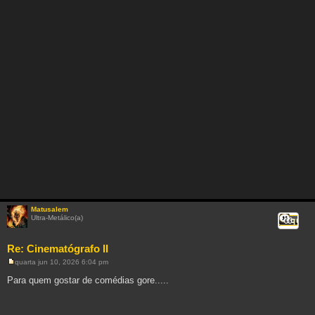
Matusalem
Ultra-Metálico(a)
Citar
Re: Cinematógrafo II
quarta jun 10, 2026 6:04 pm
M
e
Para quem gostar de comédias gore.....
n
s
a
g