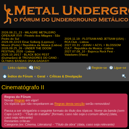
2026.08.21_23 - MILAGRE METALEIRO
OPEN AIR XVII - Pindelo dos Milagres - São
Pedro do Sul
2026.11.19 - FLOTSAM AND JETSAM (USA) -
2026.09.22/23 Einar Solberg (Leprous) -
RCA Club - Lisboa
Mouco (Porto) / República da Música (Lisboa)
2027.03.31 - UUHAI + ACYL + BLOSSOM
2026.09.25_26 - UNDER THE DOOM
CULT - Republica da Musica - Lisboa
FESTIVAL 2026 - Lisboa
2027.07.09_10 - Bajonca Rock Fest -
2026.10.16/17 - BLACK BOX FEST
Valadares (Viseu)
(Guimarães) @ TROVADORES DO CANO -
ÚLTIMAS BANDAS DIVULGADAS!!!
Links rápidos
FAQ
Registe-se
Ligue-se
Índice do Fórum
Geral
Críticas & Divulgação
es
Cinematógrafo II
qui
Regras do Fórum
sar
Novas
Regras
em vigor!
Os tópicos que não respeitarem as
Regras desta secção
serão removidos!
Passa a ser obrigatório o seguinte formato do título dos tópicos:
Nome da banda (sem
Caps Lock!) - "Título do trabalho" [formato, caso não seja o comum álbum] (data,
caso seja relevante)
Restantes críticas:
Categoria (ex: Cinema, Literatura) - "Título da obra" (data, caso seja relevante)