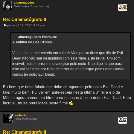
albertoguedes
Metálico(a) Compulsivo(a)
Citar
Re: Cinematógrafo II
quinta jul 09, 2026 6:57 pm
M
e
n
albertoguedes Escreveu:
s
A Múmia de Lee Cronin
a
g
e
Vi ontem na ante-estreia em sala IMAX e posso dizer que fãs de Evil
m
Dead não vão sair desiludidos com este filme. Está brutal. Um som
incrível, muito horror e muita nojice pelo meio. Não digo já que para
mim vai ser o melhor filme de terror do ano porque pelos vistos ainda
vamos ter outro Evil Dead.
Eu bem que tinha falado que tinha de aguardar pelo novo Evil Dead e
falei muito bem. Fui ver em ante-estreia nesta última 3ª feira e o da
Múmia agora parece um filme para crianças à beira deste Evil Dead. Está
incrível, muita brutalidade neste filme
aetheria
Ultra-Metálico(a)
Citar
Re: Cinematógrafo II