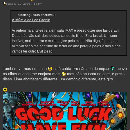
sexta jul 10, 2026 7:14 pm
M
e
n
albertoguedes Escreveu:
s
A Múmia de Lee Cronin
a
g
e
Vi ontem na ante-estreia em sala IMAX e posso dizer que fãs de Evil
m
Dead não vão sair desiludidos com este filme. Está brutal. Um som
incrível, muito horror e muita nojice pelo meio. Não digo já que para
mim vai ser o melhor filme de terror do ano porque pelos vistos ainda
vamos ter outro Evil Dead.
Também vi, mas em casa
está catita. Eu não sou de nojice
tapava
os olhos quando me enojava mais
mas não abusam no gore, e gosto
disso. Uma abordagem diferente, um demónio diferente, está giro.