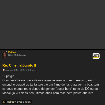
Zyklon
Ultra-Metálico(a)
Citar
Re: Cinematógrafo II
quinta jul 09, 2026 8:30 am
M
e
Supergirl.
n
Com tanta tareia que estava a apanhar resolvi ir ver....resumo, não
s
a
entendi o porquê de tanta tareia é um filme de fds para ver na boa, tem
g
os seus momentos e dentro do genero "super hero" tanto da DC ou da
e
m
Marvel já vi coisas nos ultimos anos bem mas bem piores que isto.