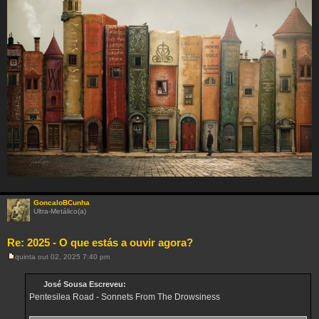
GoncaloBCunha
Ultra-Metálico(a)
Re: 2025 - O que estás a ouvir agora?
quinta out 02, 2025 7:40 pm
M
e
n
José Sousa Escreveu:
s
Pentesilea Road - Sonnets From The Drowsiness
a
g
e