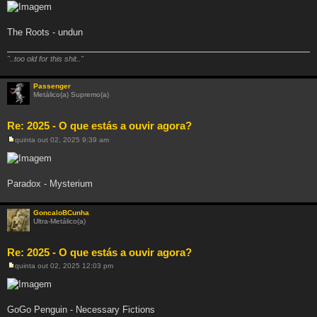
e
n
s
a
The Roots - undun
g
e
m
"..too old for this shit.."
Passenger
Metálico(a) Supremo(a)
Re: 2025 - O que estás a ouvir agora?
quinta out 02, 2025 9:39 am
M
e
n
s
a
Paradox - Mysterium
g
e
m
GoncaloBCunha
Ultra-Metálico(a)
Re: 2025 - O que estás a ouvir agora?
quinta out 02, 2025 12:03 pm
M
e
n
s
a
GoGo Penguin - Necessary Fictions
g