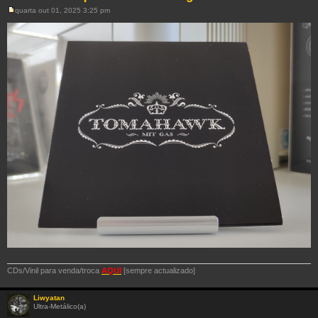
quarta out 01, 2025 3:25 pm
M
e
n
s
a
g
e
m
CDs/Vinil para venda/troca
AQUI
[sempre actualizado]
Liwyatan
Ultra-Metálico(a)