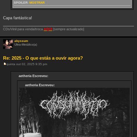
m
SPOILER:
MOSTRAR
Capa fantástica!
CDs/Vinil para venda/troca
AQUI
[sempre actualizado]
abyssum
Ultra-Metálico(a)
Re: 2025 - O que estás a ouvir agora?
quinta out 02, 2025 9:35 pm
M
e
n
aetheria Escreveu:
s
a
aetheria Escreveu:
g
e
m