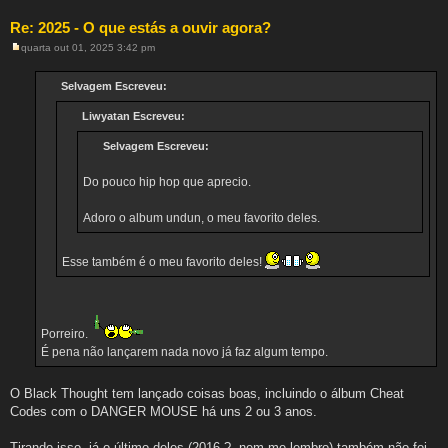
Re: 2025 - O que estás a ouvir agora?
quarta out 01, 2025 3:42 pm
M
e
n
Selvagem Escreveu:
s
a
Liwyatan Escreveu:
g
e
m
Selvagem Escreveu:
Do pouco hip hop que aprecio.
Adoro o album undun, o meu favorito deles.
Esse também é o meu favorito deles!
Porreiro.
É pena não lançarem nada novo já faz algum tempo.
O Black Thought tem lançado coisas boas, incluindo o álbum Cheat
Codes com o DANGER MOUSE há uns 2 ou 3 anos.
Tirando isso, já o último deles (2016 ?, nem me lembro) também não foi