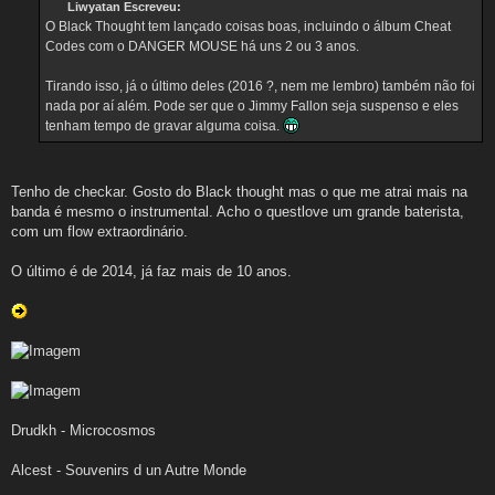
n
Liwyatan Escreveu:
s
O Black Thought tem lançado coisas boas, incluindo o álbum Cheat
a
g
Codes com o DANGER MOUSE há uns 2 ou 3 anos.
e
m
Tirando isso, já o último deles (2016 ?, nem me lembro) também não foi
nada por aí além. Pode ser que o Jimmy Fallon seja suspenso e eles
tenham tempo de gravar alguma coisa.
Tenho de checkar. Gosto do Black thought mas o que me atrai mais na
banda é mesmo o instrumental. Acho o questlove um grande baterista,
com um flow extraordinário.
O último é de 2014, já faz mais de 10 anos.
Drudkh - Microcosmos
Alcest - Souvenirs d un Autre Monde