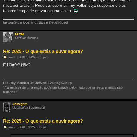
nada por aí além. Pode ser que o Jimmy Fallon seja suspenso e eles
tenham tempo de gravar alguma coisa.
fascinate the fools and muzzle the intelligent
HFVM
Ultra-Metálico(a)
Re: 2025 - O que estás a ouvir agora?
quarta out 01, 2025 8:22 pm
M
e
E H9rr9r? Não?
n
s
a
g
e
Proudly Member of UnWise Fvcking Group
m
"A grandeza de uma nação pode ser julgada pelo modo que os seus animais são
tratados."
Selvagem
Metálico(a) Supremo(a)
Re: 2025 - O que estás a ouvir agora?
quarta out 01, 2025 8:22 pm
M
e