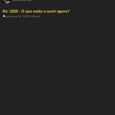
Re: 2025 - O que estás a ouvir agora?
quinta out 02, 2025 3:49 pm
M
e
n
s
a
g
e
m