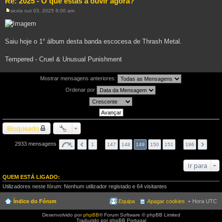
Re: 2025 - O que estás a ouvir agora?
sexta out 03, 2025 8:00 am
M
e
n
s
a
Saiu hoje o 1° álbum desta banda escocesa de Thrash Metal.
g
e
m
Tempered - Cruel & Unusual Punishment
Mostrar mensagens anteriores:
Ordenar por
Bloqueado
2933 mensagens
1
…
147
148
149
150
151
…
196
Ir para
QUEM ESTÁ LIGADO:
Utilizadores neste fórum: Nenhum utilizador registado e 64 visitantes
Índice do Fórum
Equipa
Apagar cookies
Hora UTC
Desenvolvido por
phpBB
® Forum Software © phpBB Limited
Traduzido por phpBB Portugal