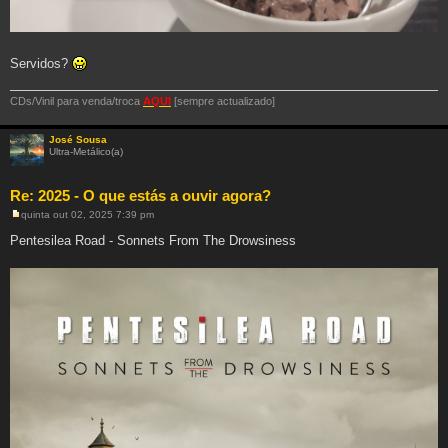
Servidos?
CDs/Vinil para venda/troca
AQUI
[sempre actualizado]
José Sousa
Ultra-Metálico(a)
Re: 2025 - O que estás a ouvir agora?
quinta out 02, 2025 7:39 pm
M
e
Pentesilea Road - Sonnets From The Drowsiness
n
s
a
g
e
m