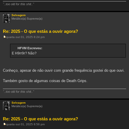
"..too old for this shit.."
Selvagem
Metálico(a) Supremo(a)
Re: 2025 - O que estás a ouvir agora?
quarta out 01, 2025 8:24 pm
M
e
n
HFVM Escreveu:
s
E H9rr9r? Não?
a
g
e
m
Conheço, apesar de não ouvir com grande frequência gostei do que ouvi.
Também gosto de algumas coisas de Death Grips.
"..too old for this shit.."
Selvagem
Metálico(a) Supremo(a)
Re: 2025 - O que estás a ouvir agora?
quarta out 01, 2025 8:56 pm
M