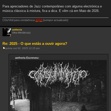
e
m
Para apreciadores de Jazz contemporâneo com alguma electrónica e
música clássica à mistura, fica a dica. E vêm cá em Maio de 2026.
CDs/Vinil para venda/troca
AQUI
[sempre actualizado]
aetheria
Ultra-Metálico(a)
Re: 2025 - O que estás a ouvir agora?
quinta out 02, 2025 12:15 pm
M
e
n
aetheria Escreveu:
s
a
g
e
m