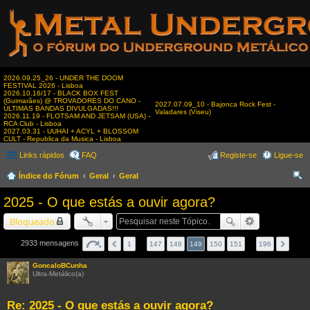
2026.09.25_26 - UNDER THE DOOM
FESTIVAL 2026 - Lisboa
2026.10.16/17 - BLACK BOX FEST
(Guimarães) @ TROVADORES DO CANO -
2027.07.09_10 - Bajonca Rock Fest -
ÚLTIMAS BANDAS DIVULGADAS!!!
Valadares (Viseu)
2026.11.19 - FLOTSAM AND JETSAM (USA) -
RCA Club - Lisboa
2027.03.31 - UUHAI + ACYL + BLOSSOM
CULT - Republica da Musica - Lisboa
Links rápidos
FAQ
Registe-se
Ligue-se
Índice do Fórum
Geral
Geral
es
2025 - O que estás a ouvir agora?
qui
Bloqueado
sar
2933 mensagens
1
…
147
148
149
150
151
…
196
GoncaloBCunha
Ultra-Metálico(a)
Re: 2025 - O que estás a ouvir agora?