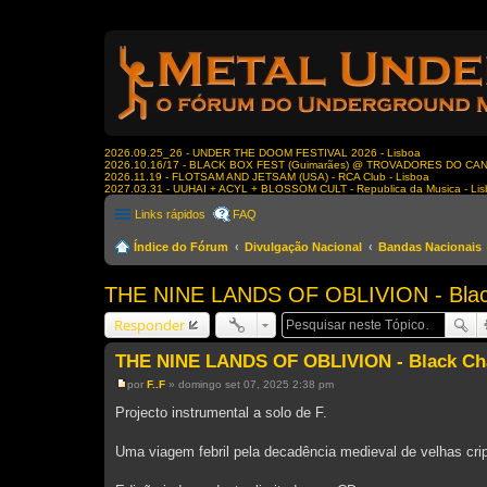
2026.09.25_26 - UNDER THE DOOM FESTIVAL 2026 - Lisboa
2026.10.16/17 - BLACK BOX FEST (Guimarães) @ TROVADORES DO CA
2026.11.19 - FLOTSAM AND JETSAM (USA) - RCA Club - Lisboa
2027.03.31 - UUHAI + ACYL + BLOSSOM CULT - Republica da Musica - Li
Links rápidos
FAQ
Índice do Fórum
Divulgação Nacional
Bandas Nacionais
THE NINE LANDS OF OBLIVION - Blac
Responder
THE NINE LANDS OF OBLIVION - Black Ch
por
F..F
»
domingo set 07, 2025 2:38 pm
M
e
Projecto instrumental a solo de F.
n
s
a
Uma viagem febril pela decadência medieval de velhas cri
g
e
m