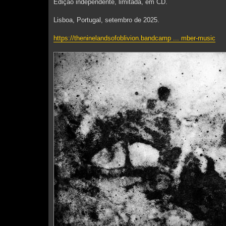
Edição independente, limitada, em CD.
Lisboa, Portugal, setembro de 2025.
https://theninelandsofoblivion.bandcamp ... mber-music