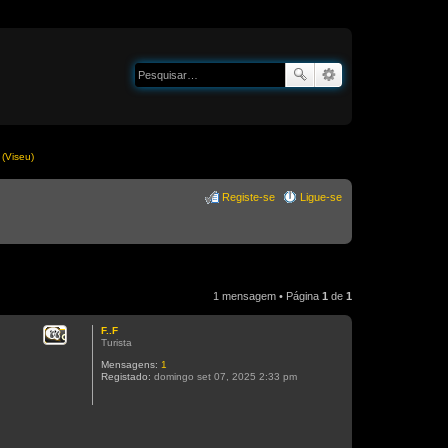
(Viseu)
Registe-se
Ligue-se
1 mensagem • Página
1
de
1
F..F
Citar
Turista
Mensagens:
1
Registado:
domingo set 07, 2025 2:33 pm