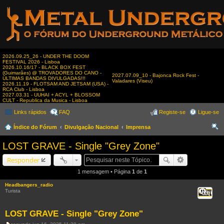
2026.09.25_26 - UNDER THE DOOM
FESTIVAL 2026 - Lisboa
2026.10.16/17 - BLACK BOX FEST
(Guimarães) @ TROVADORES DO CANO -
2027.07.09_10 - Bajonca Rock Fest -
ÚLTIMAS BANDAS DIVULGADAS!!!
Valadares (Viseu)
2026.11.19 - FLOTSAM AND JETSAM (USA) -
RCA Club - Lisboa
2027.03.31 - UUHAI + ACYL + BLOSSOM
CULT - Republica da Musica - Lisboa
Links rápidos
FAQ
Registe-se
Ligue-se
Índice do Fórum
Divulgação Nacional
Imprensa
es
LOST GRAVE - Single "Grey Zone"
qui
Responder
sar
1 mensagem • Página
1
de
1
Headbangers_radio
Turista
Citar
LOST GRAVE - Single "Grey Zone"