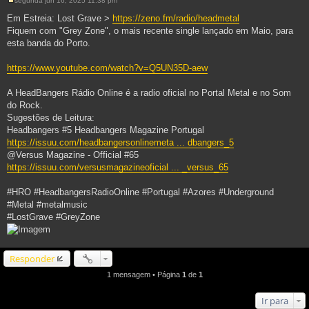
segunda jun 16, 2025 11:38 pm
M
e
Em Estreia: Lost Grave >
https://zeno.fm/radio/headmetal
n
Fiquem com "Grey Zone", o mais recente single lançado em Maio, para
s
a
esta banda do Porto.
g
e
m
https://www.youtube.com/watch?v=Q5UN35D-aew
A HeadBangers Rádio Online é a radio oficial no Portal Metal e no Som
do Rock.
Sugestões de Leitura:
Headbangers #5 Headbangers Magazine Portugal
https://issuu.com/headbangersonlinemeta ... dbangers_5
@Versus Magazine - Official #65
https://issuu.com/versusmagazineoficial ... _versus_65
#HRO #HeadbangersRadioOnline #Portugal #Azores #Underground
#Metal #metalmusic
#LostGrave #GreyZone
Responder
1 mensagem • Página
1
de
1
Ir para