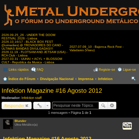
2026.09.25_26 - UNDER THE DOOM
FESTIVAL 2026 - Lisboa
2026.10.16/17 - BLACK BOX FEST
(Guimarães) @ TROVADORES DO CANO -
2027.07.09_10 - Bajonca Rock Fest -
ÚLTIMAS BANDAS DIVULGADAS!!!
Valadares (Viseu)
2026.11.19 - FLOTSAM AND JETSAM (USA) -
RCA Club - Lisboa
2027.03.31 - UUHAI + ACYL + BLOSSOM
CULT - Republica da Musica - Lisboa
Links rápidos
FAQ
Registe-se
Ligue-se
Índice do Fórum
Divulgação Nacional
Imprensa
Infektion
es
Infektion Magazine #16 Agosto 2012
qui
Moderador:
Infektion staff
sar
Responder
1 mensagem • Página
1
de
1
Blunder
Ultra-Metálico(a)
Citar
Infektion Magazine #16 Agosto 2012