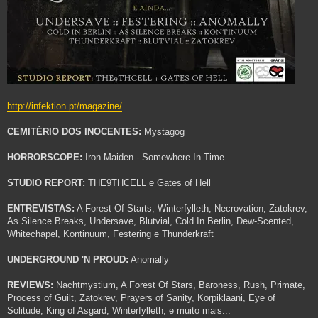
http://infektion.pt/magazine/
CEMITÉRIO DOS INOCENTES:
Mystagog
HORRORSCOPE:
Iron Maiden - Somewhere In Time
STUDIO REPORT:
THE9THCELL e Gates of Hell
ENTREVISTAS:
A Forest Of Starts, Winterfylleth, Necrovation, Zatokrev,
As Silence Breaks, Undersave, Blutvial, Cold In Berlin, Dew-Scented,
Whitechapel, Kontinuum, Festering e Thunderkraft
UNDERGROUND 'N PROUD:
Anomally
REVIEWS:
Nachtmystium, A Forest Of Stars, Baroness, Rush, Primate,
Process of Guilt, Zatokrev, Prayers of Sanity, Korpiklaani, Eye of
Solitude, King of Asgard, Winterfylleth, e muito mais...