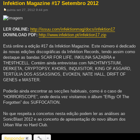
Infektion Magazine #17 Setembro 2012
quinta set 27, 2012 9:44 pm
M
e
n
s
a
LER ONLINE:
http://issuu.com/infektionmag/docs/infektion17
g
DOWNLOAD PDF:
http://www.infektion.pt/infektion17.zip
e
m
Está online a edição #17 da Infektion Magazine. Este número é dedicado
às novas edições discográficas da Infektion Records, tendo assim como
destaque as bandas SCAR FOR LIFE, INKILINA SAZABRA e
THE9THCELL. Contém ainda entrevistas com NACHTMYSTIUM,
DERKETA, CRYPTOPSY, KHORS, INQUISITOR, KING OF ASGARD,
TERTÚLIA DOS ASSASSINOS, EVOKEN, NATE HALL, DRIFT OF
GENES e MASTER.
Poderão ainda encontrar as secções habituais, como é o caso de
“HORRORSCOPE”, onde desta vez visitamos o álbum “Effigy Of The
Forgotten” dos SUFFOCATION.
No que respeita a concertos nesta edição podem ler as análises ao
SonicBlast 2012 e ao concerto de apresentação do novo álbum dos
Urban War no Hard Club.
Responder