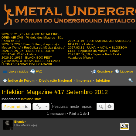
2026.08.21_23 - MILAGRE METALEIRO
OPEN AIR XVII - Pindelo dos Milagres - São
Pedro do Sul
2026.11.19 - FLOTSAM AND JETSAM (USA) -
2026.09.22/23 Einar Solberg (Leprous) -
RCA Club - Lisboa
Mouco (Porto) / República da Música (Lisboa)
2027.03.31 - UUHAI + ACYL + BLOSSOM
2026.09.25_26 - UNDER THE DOOM
CULT - Republica da Musica - Lisboa
FESTIVAL 2026 - Lisboa
2027.07.09_10 - Bajonca Rock Fest -
2026.10.16/17 - BLACK BOX FEST
Valadares (Viseu)
(Guimarães) @ TROVADORES DO CANO -
ÚLTIMAS BANDAS DIVULGADAS!!!
Links rápidos
FAQ
Registe-se
Ligue-se
Índice do Fórum
Divulgação Nacional
Imprensa
Infektion
es
Infektion Magazine #17 Setembro 2012
qui
Moderador:
Infektion staff
sar
Responder
1 mensagem • Página
1
de
1
Blunder
Ultra-Metálico(a)
Citar