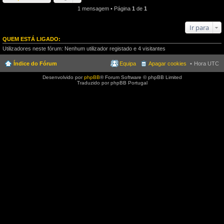
1 mensagem • Página
1
de
1
Ir para
QUEM ESTÁ LIGADO:
Utilizadores neste fórum: Nenhum utilizador registado e 4 visitantes
Índice do Fórum
Equipa
Apagar cookies
Hora UTC
Desenvolvido por
phpBB
® Forum Software © phpBB Limited
Traduzido por phpBB Portugal