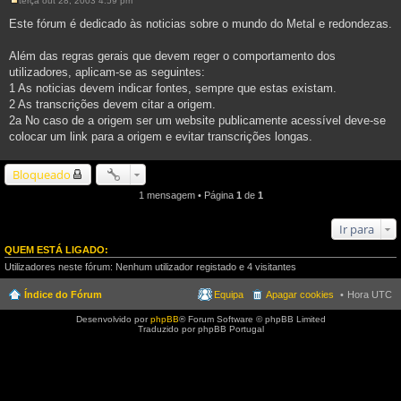
terça out 28, 2003 4:59 pm
M
e
Este fórum é dedicado às noticias sobre o mundo do Metal e redondezas.
n
s
a
Além das regras gerais que devem reger o comportamento dos
g
utilizadores, aplicam-se as seguintes:
e
m
1 As noticias devem indicar fontes, sempre que estas existam.
2 As transcrições devem citar a origem.
2a No caso de a origem ser um website publicamente acessível deve-se
colocar um link para a origem e evitar transcrições longas.
Bloqueado
1 mensagem • Página
1
de
1
Ir para
QUEM ESTÁ LIGADO:
Utilizadores neste fórum: Nenhum utilizador registado e 4 visitantes
Índice do Fórum
Equipa
Apagar cookies
Hora UTC
Desenvolvido por
phpBB
® Forum Software © phpBB Limited
Traduzido por phpBB Portugal