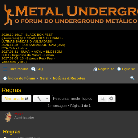
2026.10.16/17 - BLACK BOX FEST
(Guimarães) @ TROVADORES DO CANO -
ÚLTIMAS BANDAS DIVULGADAS!!!
2026.11.19 - FLOTSAM AND JETSAM (USA) -
RCA Club - Lisboa
2027.03.31 - UUHAI + ACYL + BLOSSOM
CULT - Republica da Musica - Lisboa
2027.07.09_10 - Bajonca Rock Fest -
Valadares (Viseu)
Links rápidos
FAQ
Registe-se
Ligue-se
Índice do Fórum
Geral
Notícias & Recortes
es
Regras
qui
Bloqueado
sar
1 mensagem • Página
1
de
1
raxx7
Administrador
Regras