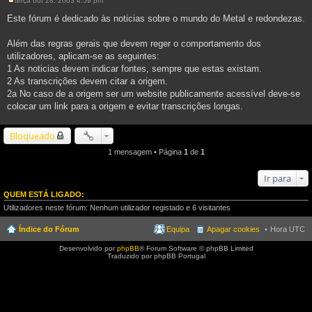
terça out 28, 2003 4:59 pm
M
e
Este fórum é dedicado às noticias sobre o mundo do Metal e redondezas.
n
s
a
Além das regras gerais que devem reger o comportamento dos
g
utilizadores, aplicam-se as seguintes:
e
m
1 As noticias devem indicar fontes, sempre que estas existam.
2 As transcrições devem citar a origem.
2a No caso de a origem ser um website publicamente acessível deve-se
colocar um link para a origem e evitar transcrições longas.
Bloqueado
1 mensagem • Página
1
de
1
Ir para
QUEM ESTÁ LIGADO:
Utilizadores neste fórum: Nenhum utilizador registado e 6 visitantes
Índice do Fórum
Equipa
Apagar cookies
Hora UTC
Desenvolvido por
phpBB
® Forum Software © phpBB Limited
Traduzido por phpBB Portugal