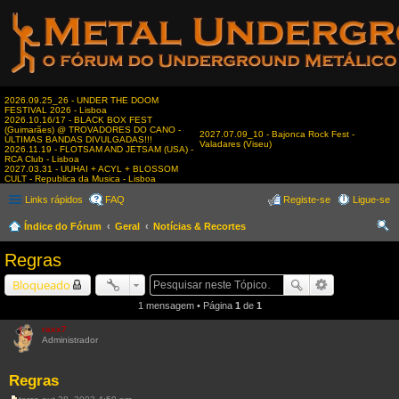
2026.09.25_26 - UNDER THE DOOM
FESTIVAL 2026 - Lisboa
2026.10.16/17 - BLACK BOX FEST
(Guimarães) @ TROVADORES DO CANO -
2027.07.09_10 - Bajonca Rock Fest -
ÚLTIMAS BANDAS DIVULGADAS!!!
Valadares (Viseu)
2026.11.19 - FLOTSAM AND JETSAM (USA) -
RCA Club - Lisboa
2027.03.31 - UUHAI + ACYL + BLOSSOM
CULT - Republica da Musica - Lisboa
Links rápidos
FAQ
Registe-se
Ligue-se
Índice do Fórum
Geral
Notícias & Recortes
es
Regras
qui
Bloqueado
sar
1 mensagem • Página
1
de
1
raxx7
Administrador
Regras