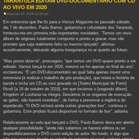
TARANTULA EDITAM DVD-DOCUMENTÁRIO COM CD
AO VIVO EM 2020
terça dez 10, 2019 12:20 am
M
e
Em entrevista que lhe fiz para a
Versus Magazine
no passado sábado,
n
dia 7 de dezembro, Paulo Barros, guitarrista e cofundador dos Tarantula,
s
a
forneceu-me em primeira mão importantes novidades. “Temos um novo
g
álbum de originais totalmente composto e pronto a gravar, mas não
e
m
prometo que seja realmente feito ou mesmo lançado”, afirmou
assertivamente, deixando alguma insegurança no ar quanto ao futuro.
“Mas posso dizer-te”, prosseguiu, “que temos um DVD quase pronto a ser
editado. Vamos lançá-lo em 2020, mesmo se for apenas no final do ano”,
esclareceu. “É um DVD-documentário ao qual falta apenas inserir uma
entrevista [e realizar o trabalho de pós-produção], que relata a história da
banda e inclui um CD ao vivo gravado no [Teatro Municipal do Porto]
Rivoli [a 19 de outubro de 2016], em que tocámos o [segundo álbum]
Kingdom of Lusitania
na íntegra. Deixámos lá os enganos de execução,
as gafes, não haverá overdubs", de forma a preservar a orgânica do
espetáculo. "O DVD incluirá ainda outras gravações live", continua o
guitarrista. Este produto ficará disponível no formato de box”, adianta.
Relativamente ao selo que lançará o DVD, Paulo Barros deixa em aberto
qualquer possibilidade: “ainda não sabemos se haverá editora ou se
disponibilizaremos o DVD como edição de autor. No fundo, é algo que