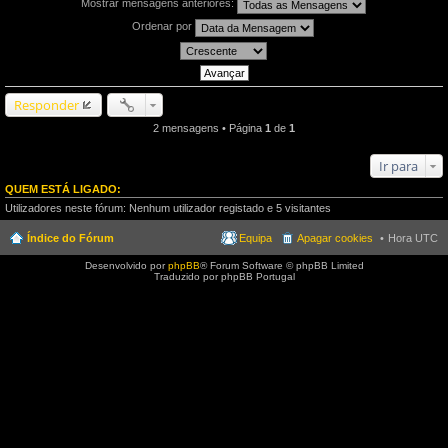
Mostrar mensagens anteriores:
Ordenar por
Responder
2 mensagens • Página
1
de
1
Ir para
QUEM ESTÁ LIGADO:
Utilizadores neste fórum: Nenhum utilizador registado e 5 visitantes
Índice do Fórum
Equipa
Apagar cookies
Hora UTC
Desenvolvido por
phpBB
® Forum Software © phpBB Limited
Traduzido por phpBB Portugal