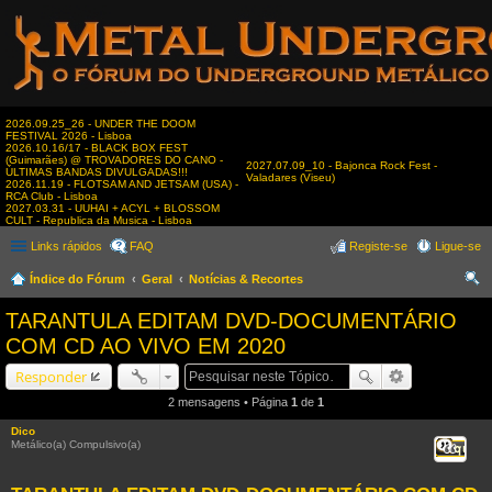
2026.09.25_26 - UNDER THE DOOM
FESTIVAL 2026 - Lisboa
2026.10.16/17 - BLACK BOX FEST
(Guimarães) @ TROVADORES DO CANO -
2027.07.09_10 - Bajonca Rock Fest -
ÚLTIMAS BANDAS DIVULGADAS!!!
Valadares (Viseu)
2026.11.19 - FLOTSAM AND JETSAM (USA) -
RCA Club - Lisboa
2027.03.31 - UUHAI + ACYL + BLOSSOM
CULT - Republica da Musica - Lisboa
Links rápidos
FAQ
Registe-se
Ligue-se
Índice do Fórum
Geral
Notícias & Recortes
es
TARANTULA EDITAM DVD-DOCUMENTÁRIO
qui
COM CD AO VIVO EM 2020
sar
Responder
2 mensagens • Página
1
de
1
Dico
Metálico(a) Compulsivo(a)
Citar