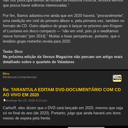
não nos preocupa devido ao estado da indústria musical, embora admita
que possa haver editoras interessadas.”
Por fim, Barros adiantou-me ainda que em 2020 haverá, “provavelmente”,
uma reedição em vinil do primeiro álbum e, pela primeira vez, também no
formato de CD. Outro objetivo do grupo é lançar no próximo ano
Kingom
of Lusitania
em disco compacto — “não em vinil, pois já o reeditámos
nesse formato” [em 2014].” Muitas e boas perspetivas, portanto, que o
lendário grupo nortenho revela para 2020.
Texto: Dico
Na próxima edição da Versus Magazine não percam um artigo mais
detalhado sobre o quarteto de Valadares
Dico
Metálico(a) Compulsivo(a)
Citar
Re: TARANTULA EDITAM DVD-DOCUMENTÁRIO COM CD
AO VIVO EM 2020
domingo fev 23, 2020 6:12 pm
M
e
CarlosR, eles dizem que o DVD será lançado em 2020, mesmo que seja
n
só no final do ano (de 2020). Portanto, julgo que ainda haverá uns bons
s
a
meses de espera pela frente.
g
e
m