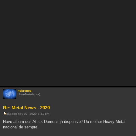
nekronos
Ultra-Metálico(a)
Re: Metal News - 2020
sábado nov 07, 2020 3:31 pm
M
e
Novo album dos Attick Demons já disponivel! Do melhor Heavy Metal
n
nacional de sempre!
s
a
g