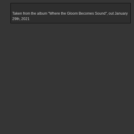
e
n
s
a
Taken from the album "Where the Gloom Becomes Sound", out January
g
29th, 2021
e
m