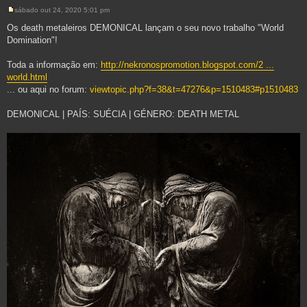
sábado out 24, 2020 5:01 pm
M
e
Os death metaleiros DEMONICAL lançam o seu novo trabalho "World
n
Domination"!
s
a
g
Toda a informação em:
http://nekronospromotion.blogspot.com/2 ...
e
m
world.html
... ou aqui no forum:
viewtopic.php?f=38&t=47276&p=1510483#p1510483
DEMONICAL | PAÍS: SUÉCIA | GÉNERO: DEATH METAL