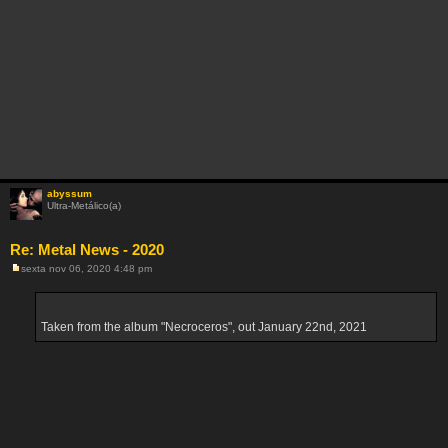
abyssum
Ultra-Metálico(a)
Re: Metal News - 2020
sexta nov 06, 2020 4:48 pm
M
e
n
s
a
Taken from the album "Necroceros", out January 22nd, 2021
g
e
m