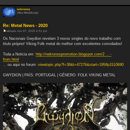
nekronos
Ultra-Metálico(a)
Re: Metal News - 2020
sábado nov 07, 2020 4:51 pm
M
e
Os Nacionais Gwydion revelam 3 novos singles do novo trabalho com
n
titulo próprio! Viking Folk metal do melhor com excelentes convidados!
s
a
g
Toda a Noticia em:
http://nekronospromotion.blogspot.com/2 ... -
e
m
from.html
... ou aqui no forum:
viewtopic.php?f=38&t=47276&start=195#p1510690
GWYDION | PAÍS: PORTUGAL | GÉNERO: FOLK VIKING METAL