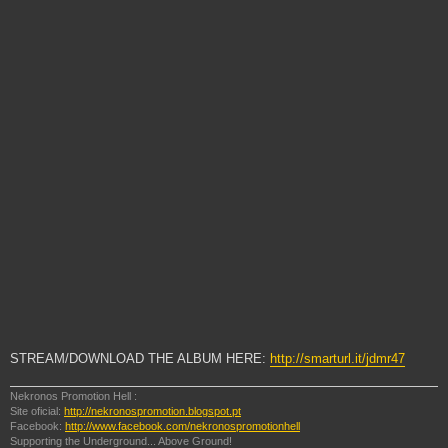
STREAM/DOWNLOAD THE ALBUM HERE:
http://smarturl.it/jdmr47
Nekronos Promotion Hell :
Site oficial:
http://nekronospromotion.blogspot.pt
Facebook:
http://www.facebook.com/nekronospromotionhell
Supporting the Underground... Above Ground!