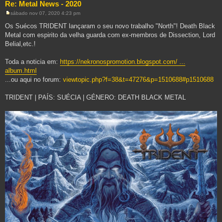
Re: Metal News - 2020
sábado nov 07, 2020 4:23 pm
M
e
Os Suécos TRIDENT lançaram o seu novo trabalho "North"! Death Black
n
Metal com espirito da velha guarda com ex-membros de Dissection, Lord
s
a
Belial,etc.!
g
e
m
Toda a noticia em:
https://nekronospromotion.blogspot.com/ ...
album.html
...ou aqui no forum:
viewtopic.php?f=38&t=47276&p=1510688#p1510688
TRIDENT | PAÍS: SUÉCIA | GÉNERO: DEATH BLACK METAL