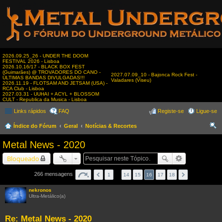
2026.09.25_26 - UNDER THE DOOM
FESTIVAL 2026 - Lisboa
2026.10.16/17 - BLACK BOX FEST
(Guimarães) @ TROVADORES DO CANO -
2027.07.09_10 - Bajonca Rock Fest -
ÚLTIMAS BANDAS DIVULGADAS!!!
Valadares (Viseu)
2026.11.19 - FLOTSAM AND JETSAM (USA) -
RCA Club - Lisboa
2027.03.31 - UUHAI + ACYL + BLOSSOM
CULT - Republica da Musica - Lisboa
Links rápidos
FAQ
Registe-se
Ligue-se
Índice do Fórum
Geral
Notícias & Recortes
es
Metal News - 2020
qui
Bloqueado
sar
266 mensagens
1
…
14
15
16
17
18
nekronos
Ultra-Metálico(a)
Re: Metal News - 2020