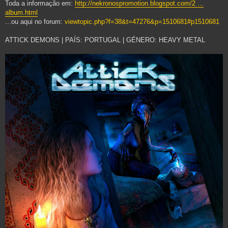
Toda a informação em:
http://nekronospromotion.blogspot.com/2 ...
e
m
album.html
...ou aqui no forum:
viewtopic.php?f=38&t=47276&p=1510681#p1510681
ATTICK DEMONS | PAÍS: PORTUGAL | GÉNERO: HEAVY METAL