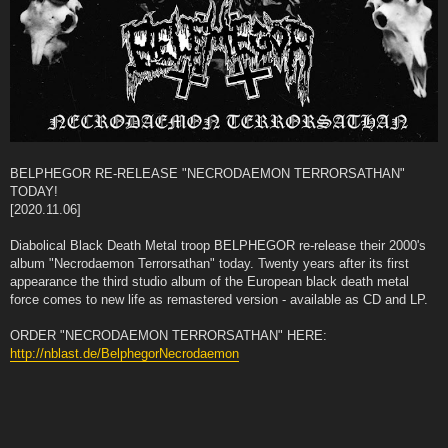
BELPHEGOR RE-RELEASE "NECRODAEMON TERRORSATHAN"
TODAY!
[2020.11.06]
Diabolical Black Death Metal troop BELPHEGOR re-release their 2000's
album "Necrodaemon Terrorsathan" today. Twenty years after its first
appearance the third studio album of the European black death metal
force comes to new life as remastered version - available as CD and LP.
ORDER "NECRODAEMON TERRORSATHAN" HERE:
http://nblast.de/BelphegorNecrodaemon