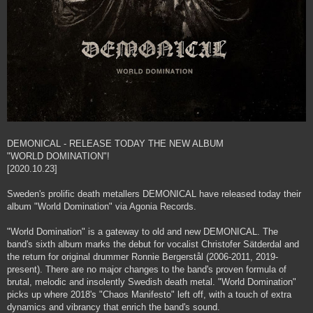
DEMONICAL - RELEASE TODAY THE NEW ALBUM
"WORLD DOMINATION"!
[2020.10.23]
Sweden's prolific death metallers DEMONICAL have released today their
album "World Domination" via Agonia Records.
"World Domination" is a gateway to old and new DEMONICAL. The
band's sixth album marks the debut for vocalist Christofer Sätderdal and
the return for original drummer Ronnie Bergerstål (2006-2011, 2019-
present). There are no major changes to the band's proven formula of
brutal, melodic and insolently Swedish death metal. "World Domination"
picks up where 2018's "Chaos Manifesto" left off, with a touch of extra
dynamics and vibrancy that enrich the band's sound.