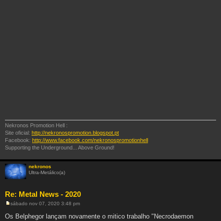
Nekronos Promotion Hell :
Site oficial:
http://nekronospromotion.blogspot.pt
Facebook:
http://www.facebook.com/nekronospromotionhell
Supporting the Underground... Above Ground!
nekronos
Ultra-Metálico(a)
Re: Metal News - 2020
sábado nov 07, 2020 3:48 pm
M
e
Os Belphegor lançam novamente o mitico trabalho "Necrodaemon
n