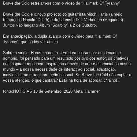
e
Brave the Cold estreiam-se com o vídeo de “Hallmark Of Tyranny”
n
s
a
Brave the Cold é o novo projecto do guitarrista Mitch Harris (a meio
g
tempo nos Napalm Death) e do baterista Dirk Verbeuren (Megadeth).
e
m
Juntos vão lançar o álbum “Scarcity” a 2 de Outubro.
Em antecipação, a dupla avança com o vídeo para “Hallmark Of
Tyranny”, que podes ver acima.
Sobre o single, Harris comenta: «Embora possa soar condenado e
sombrio, foi pensado para um resultado positivo dos esforços criativos
que inspiram mudança. Inspiração através de arte é essencial no nosso
mundo – a nossa necessidade de interacção social, adaptação,
individualismo e transformação pessoal. Se Brave the Cold não captar a
vossa atenção, o que captará? Está na hora de acordar, c*ralho!»
fonte:NOTÍCIAS 18 de Setembro, 2020 Metal Hammer