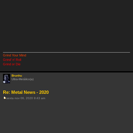
Grind Your Mind
Grind' n' Roll
Grind or Die
Brunhu
Ultra-Metálico(a)
Re: Metal News - 2020
sexta nov 06, 2020 9:43 am
M
e
n
s
a
g
e
m