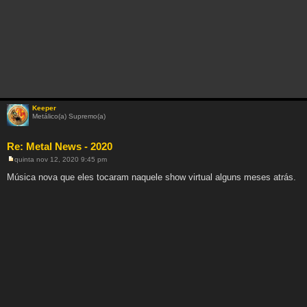
Keeper
Metálico(a) Supremo(a)
Re: Metal News - 2020
quinta nov 12, 2020 9:45 pm
M
e
Música nova que eles tocaram naquele show virtual alguns meses atrás.
n
s
a
g
e
m