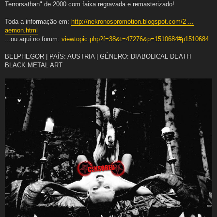
Terrorsathan" de 2000 com faixa regravada e remasterizado!
s
a
g
Toda a informação em:
http://nekronospromotion.blogspot.com/2 ...
e
m
aemon.html
...ou aqui no forum:
viewtopic.php?f=38&t=47276&p=1510684#p1510684
BELPHEGOR | PAÍS: AUSTRIA | GÉNERO: DIABOLICAL DEATH
BLACK METAL ART