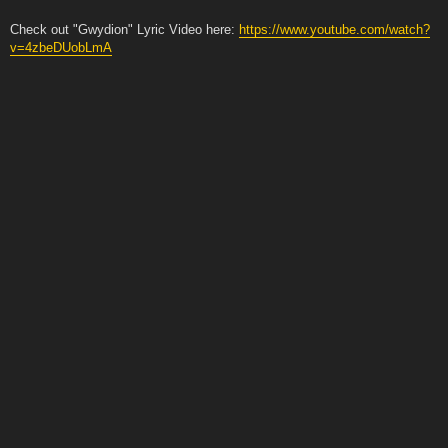
Check out "Gwydion" Lyric Video here:
https://www.youtube.com/watch?
v=4zbeDUobLmA