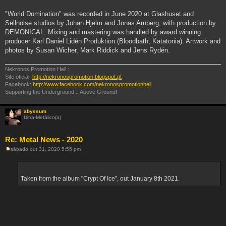
"World Domination" was recorded in June 2020 at Glashuset and
Sellnoise studios by Johan Hjelm and Jonas Arnberg, with production by
DEMONICAL. Mixing and mastering was handled by award winning
producer Karl Daniel Lidén Produktion (Bloodbath, Katatonia). Artwork and
photos by Susan Wicher, Mark Riddick and Jens Rydén.
Nekronos Promotion Hell :
Site oficial:
http://nekronospromotion.blogspot.pt
Facebook:
http://www.facebook.com/nekronospromotionhell
Supporting the Underground... Above Ground!
abyssum
Ultra-Metálico(a)
Re: Metal News - 2020
sábado out 31, 2020 5:55 pm
M
e
n
s
a
Taken from the album "Crypt Of Ice", out January 8th 2021.
g
e
m