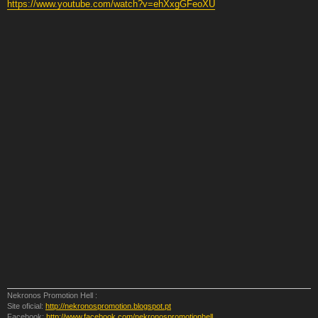
https://www.youtube.com/watch?v=ehXxgGFeoXU
Nekronos Promotion Hell :
Site oficial:
http://nekronospromotion.blogspot.pt
Facebook:
http://www.facebook.com/nekronospromotionhell