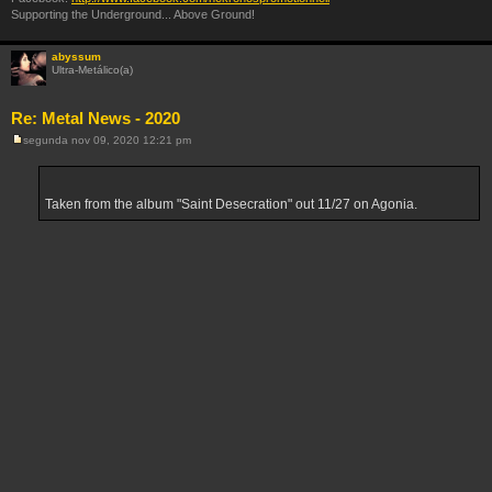
Supporting the Underground... Above Ground!
abyssum
Ultra-Metálico(a)
Re: Metal News - 2020
segunda nov 09, 2020 12:21 pm
M
e
n
s
a
Taken from the album "Saint Desecration" out 11/27 on Agonia.
g
e
m