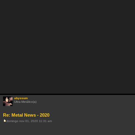
abyssum
Ultra-Metálico(a)
Re: Metal News - 2020
domingo nov 01, 2020 11:31 am
M
e
n
s