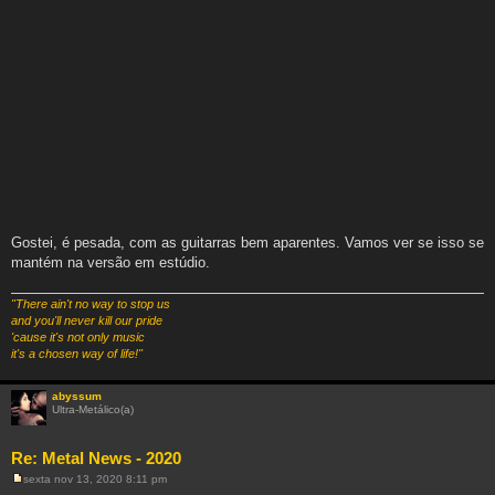
Gostei, é pesada, com as guitarras bem aparentes. Vamos ver se isso se
mantém na versão em estúdio.
"There ain't no way to stop us
and you'll never kill our pride
'cause it's not only music
it's a chosen way of life!"
abyssum
Ultra-Metálico(a)
Re: Metal News - 2020
sexta nov 13, 2020 8:11 pm
M