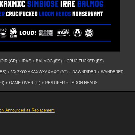
NOIR (GR) + IRAE + BALMOG (ES) + CRUCIFUCKED (ES)
 (ES) + VXPXOXAXAXWXAXMXC (AT) + DAWNRIDER + WANDERER
FI) + GAME OVER (IT) + PESTIFER + LADON HEADS
guchi Announced as Replacement