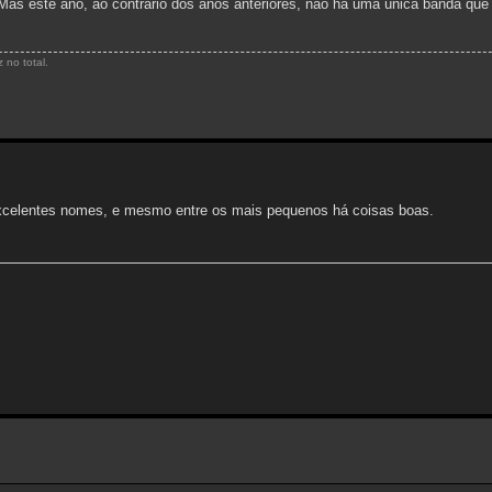
Mas este ano, ao contrário dos anos anteriores, não há uma única banda que
 no total.
 excelentes nomes, e mesmo entre os mais pequenos há coisas boas.