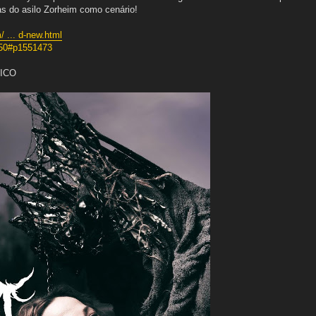
as do asilo Zorheim como cenário!
 ... d-new.html
450#p1551473
NICO