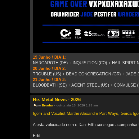
19 Junho / DIA 1:
NARGAROTH (DE) + INQUISITION (CO) + HAIL SPIRIT 
20 Junho / DIA 2:
TROUBLE (US) + DEAD CONGREGATION (GR) + JADE
21 Junho / DIA 3:
BLOODBATH (SE) + AGENT STEEL (US) + CONVULSE (
Re: Metal News - 2026
por
Brunhu
»
quinta abr 16, 2026 1:28 am
M
e
Igorrr and Vocalist Marthe Alexandre Part Ways, Gerda I
n
s
a
A esta velocidade nem o Dani Filth consegue acompanhar!
g
e
m
Edit: