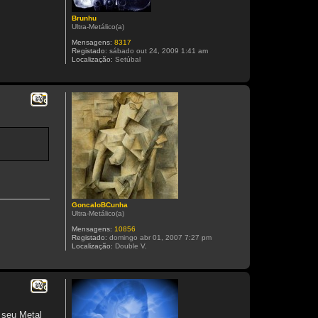
Brunhu
Ultra-Metálico(a)
Mensagens:
8317
Registado:
sábado out 24, 2009 1:41 am
Localização:
Setúbal
Citar
GoncaloBCunha
Ultra-Metálico(a)
Mensagens:
10856
Registado:
domingo abr 01, 2007 7:27 pm
Localização:
Double V.
Citar
 seu Metal