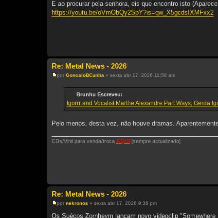
E ao procurar pela senhora, eis que encontro isto (Aparece 
https://youtu.be/oVmObQy2SpY?is=qw_X5gcdsIXMFxx2
Re: Metal News - 2026
por
GoncaloBCunha
»
sexta abr 17, 2026 11:58 am
M
e
n
Brunhu Escreveu:
s
Igorrr and Vocalist Marthe Alexandre Part Ways, Gerda 
a
g
e
m
Pelo menos, desta vez, não houve dramas. Aparentemente
CDs/Vinil para venda/troca
AQUI
[sempre actualizado]
Re: Metal News - 2026
por
nekronos
»
sexta abr 17, 2026 9:36 pm
M
e
Os Suécos Zornheym lançam novo videoclip "Somewhere F