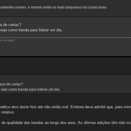
o excelentes nomes, e mesmo entre os mais pequenos há coisas boas.
a de cartaz?
vejo como banda para liderar um dia.
s no total.
eça de cartaz?
 vejo como banda para liderar um dia.
blico alvo deste fest até não estão mal. Embora deva admitir que, para mi
relativo.
l de qualidade das bandas ao longo dos anos. As últimas edições têm tido m