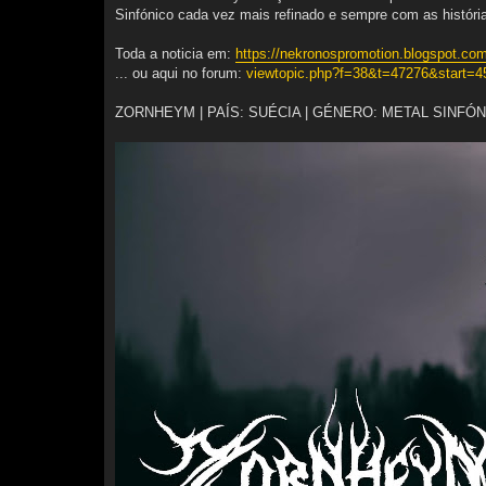
n
Sinfónico cada vez mais refinado e sempre com as históri
s
a
g
Toda a noticia em:
https://nekronospromotion.blogspot.com/
e
m
... ou aqui no forum:
viewtopic.php?f=38&t=47276&start=
ZORNHEYM | PAÍS: SUÉCIA | GÉNERO: METAL SINFÓ