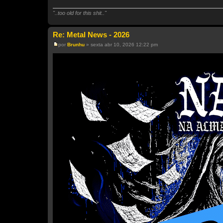
"..too old for this shit.."
Re: Metal News - 2026
por
Brunhu
»
sexta abr 10, 2026 12:22 pm
M
e
n
s
a
g
e
m