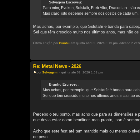
n
Selvagem Escreveu:
s
Para mim, Evoken, Solstafir, Ereb Altor, Draconian.. sã
a
g
Mas claro, isto depende sempre dos gostos de cada um.
e
m
Mas achas, por exemplo, que Solstafir é banda para cabeç
Sei que têm crescido muito nos últimos anos, mas não os 
Última edição por
Brunhu
em quinta abr 02, 2026 3:15 pm, editado 2 veze
Re: Metal News - 2026
por
Selvagem
»
quinta abr 02, 2026 1:53 pm
M
e
n
Brunhu Escreveu:
s
Mas achas, por exemplo, que Solstarfir é banda para cab
a
g
Sei que têm crescido muito nos últimos anos, mas não os
e
m
Percebo o teu ponto, mas acho que para as dimensões e pu
que devia estar como headliner, mas pronto, isso é sempre 
Acho que este fest até tem mantido mais ou menos o nive
de peso.