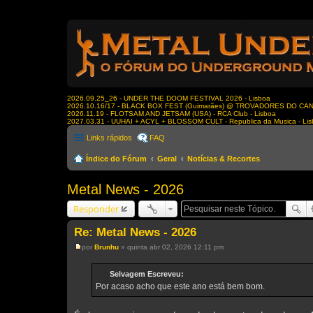
2026.09.25_26 - UNDER THE DOOM FESTIVAL 2026 - Lisboa
2026.10.16/17 - BLACK BOX FEST (Guimarães) @ TROVADORES DO CA
2026.11.19 - FLOTSAM AND JETSAM (USA) - RCA Club - Lisboa
2027.03.31 - UUHAI + ACYL + BLOSSOM CULT - Republica da Musica - Li
Links rápidos
FAQ
Índice do Fórum
Geral
Notícias & Recortes
Metal News - 2026
Responder
Re: Metal News - 2026
por
Brunhu
»
quinta abr 02, 2026 12:11 pm
M
e
n
Selvagem Escreveu:
s
Por acaso acho que este ano está bem bom.
a
g
e
m