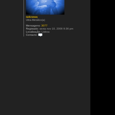
nekronos
Ultra-Metálico(a)
Mensagens:
3077
Registado:
sexta nov 10, 2006 9:36 pm
Localização:
Lisboa
Contacto:
C
o
n
t
a
c
t
o
n
e
k
r
o
n
o
s