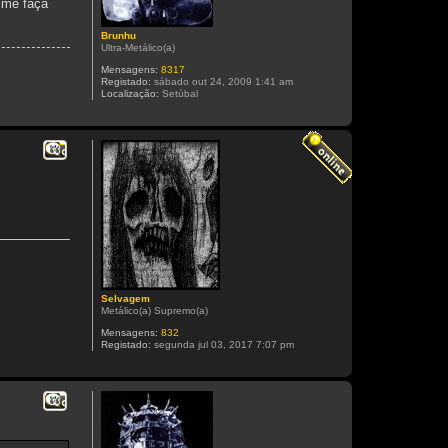
 me faça
Brunhu
Ultra-Metálico(a)
Mensagens:
8317
Registado:
sábado out 24, 2009 1:41 am
Localização:
Setúbal
Citar
Selvagem
Metálico(a) Supremo(a)
Mensagens:
832
Registado:
segunda jul 03, 2017 7:07 pm
Citar