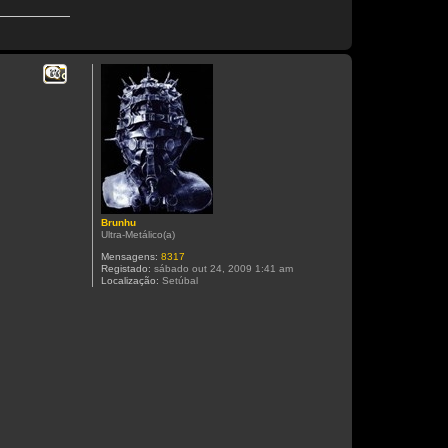
Citar
Brunhu
Ultra-Metálico(a)
Mensagens:
8317
Registado:
sábado out 24, 2009 1:41 am
Localização:
Setúbal