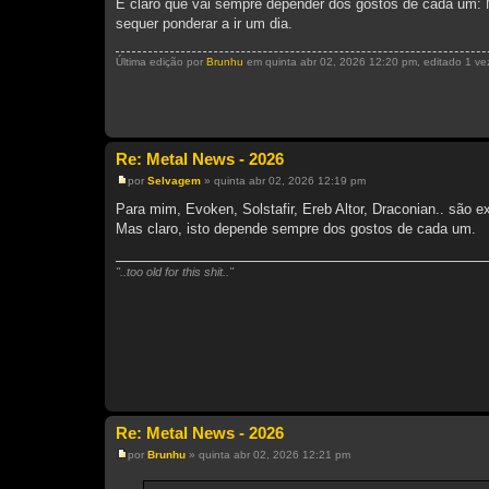
É claro que vai sempre depender dos gostos de cada um: 
sequer ponderar a ir um dia.
Última edição por
Brunhu
em quinta abr 02, 2026 12:20 pm, editado 1 vez
Re: Metal News - 2026
por
Selvagem
»
quinta abr 02, 2026 12:19 pm
M
e
Para mim, Evoken, Solstafir, Ereb Altor, Draconian.. são
n
Mas claro, isto depende sempre dos gostos de cada um.
s
a
g
e
"..too old for this shit.."
m
Re: Metal News - 2026
por
Brunhu
»
quinta abr 02, 2026 12:21 pm
M
e