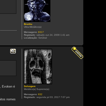
Brunhu
Ultra-Metálico(a)
Mensagens:
8317
Registado:
sábado out 24, 2009 1:41 am
Localização:
Setúbal
Citar
m, Evoken é
Selvagem
Metálico(a) Supremo(a)
Mensagens:
832
Registado:
segunda jul 03, 2017 7:07 pm
uitos nomes