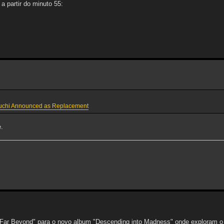
a partir do minuto 55:
Iguchi Announced as Replacement
.
ar Beyond" para o novo album "Descending into Madness" onde exploram o