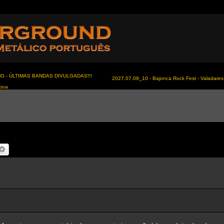
NO - ÚLTIMAS BANDAS DIVULGADAS!!!
2027.07.09_10 - Bajonca Rock Fest - Valadares 
sboa