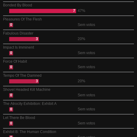
Bonded By Blood
7
47%
Pleasures Of The Flesh
0
Sem votos
Fabulous Disaster
3
20%
Impact Is Imminent
0
Sem votos
Force Of Habit
0
Sem votos
Tempo Of The Damned
3
20%
Shovel Headed Kill Machine
0
Sem votos
The Atrocity Exhibition: Exhibit A
0
Sem votos
Let There Be Blood
0
Sem votos
Exhibit B: The Human Condition