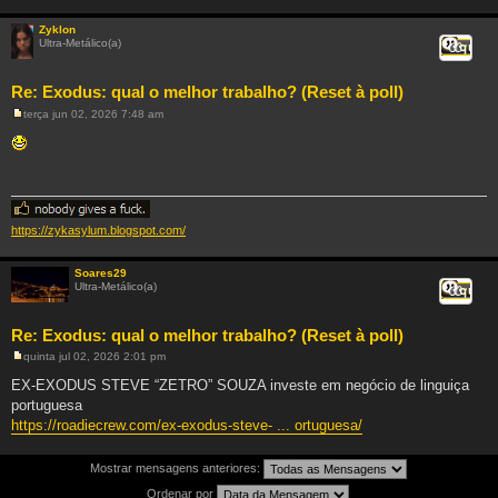
Zyklon
Ultra-Metálico(a)
Citar
Re: Exodus: qual o melhor trabalho? (Reset à poll)
terça jun 02, 2026 7:48 am
M
e
n
s
a
g
e
m
https://zykasylum.blogspot.com/
Soares29
Ultra-Metálico(a)
Citar
Re: Exodus: qual o melhor trabalho? (Reset à poll)
quinta jul 02, 2026 2:01 pm
M
e
EX-EXODUS STEVE “ZETRO” SOUZA investe em negócio de linguiça
n
portuguesa
s
a
https://roadiecrew.com/ex-exodus-steve- ... ortuguesa/
g
e
m
Mostrar mensagens anteriores:
Ordenar por