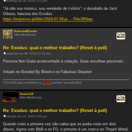
domingo jul 28, 2024 3:33 pm
M
e
“Já não sou músico, sou vendedor de t-shirts”: o desabafo de Jack
n
Gibson, baixista dos Exodus
s
a
https://expresso.pt/blitz/2024-07-28-ja ... FAtclBNaw.
.
g
e
m
GoncaloBCunha
Ultra-Metálico(a)
Citar
Re: Exodus: qual o melhor trabalho? (Reset à poll)
segunda set 09, 2024 12:16 am
M
e
Persona Non Grata acrescentado à votação. Duas escolhas possíveis.
n
s
a
Votado no Bonded By Blood e no Fabulous Disaster.
g
e
m
CDs/Vinil para venda/troca
AQUI
[sempre actualizado]
Soares29
Ultra-Metálico(a)
Citar
Re: Exodus: qual o melhor trabalho? (Reset à poll)
sábado set 14, 2024 4:36 pm
M
e
Quando votei a primeira vez não sabia que se podia votar em dois
n
álbuns. Agora voto BbB e no FD, o primeiro é um marco no Thrash Metal,
s