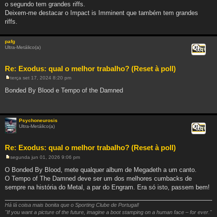
a
o segundo tem grandes riffs.
g
Deixem-me destacar o Impact is Imminent que também tem grandes
e
m
riffs.
pafg
Ultra-Metálico(a)
Citar
Re: Exodus: qual o melhor trabalho? (Reset à poll)
terça set 17, 2024 8:20 pm
M
e
Bonded By Blood e Tempo of the Damned
n
s
a
g
e
Psychoneurosis
m
Ultra-Metálico(a)
Citar
Re: Exodus: qual o melhor trabalho? (Reset à poll)
segunda jun 01, 2026 9:06 pm
M
e
O Bonded By Blood, mete qualquer album de Megadeth a um canto.
n
O Tempo of The Damned deve ser um dos melhores cumbacks de
s
a
sempre na história do Metal, a par do Engram. Era só isto, passem bem!
g
e
m
Há lá coisa mais bonita que o Sporting Clube de Portugal!
"If you want a picture of the future, imagine a boot stamping on a human face – for ever."