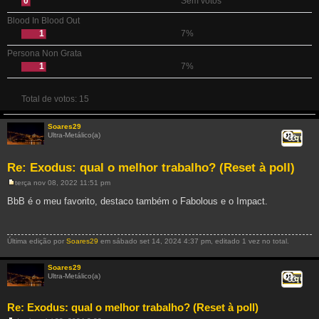
0
Sem votos
Blood In Blood Out
1
7%
Persona Non Grata
1
7%
Total de votos:
15
Soares29
Ultra-Metálico(a)
Citar
Re: Exodus: qual o melhor trabalho? (Reset à poll)
terça nov 08, 2022 11:51 pm
M
e
BbB é o meu favorito, destaco também o Fabolous e o Impact.
n
s
a
g
e
Última edição por
Soares29
em sábado set 14, 2024 4:37 pm, editado 1 vez no total.
m
Soares29
Ultra-Metálico(a)
Citar
Re: Exodus: qual o melhor trabalho? (Reset à poll)