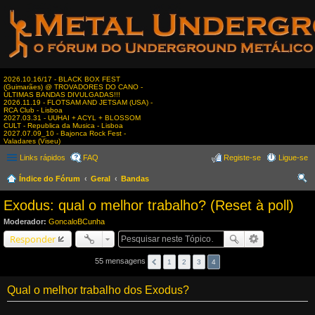
2026.10.16/17 - BLACK BOX FEST
(Guimarães) @ TROVADORES DO CANO -
ÚLTIMAS BANDAS DIVULGADAS!!!
2026.11.19 - FLOTSAM AND JETSAM (USA) -
RCA Club - Lisboa
2027.03.31 - UUHAI + ACYL + BLOSSOM
CULT - Republica da Musica - Lisboa
2027.07.09_10 - Bajonca Rock Fest -
Valadares (Viseu)
Links rápidos
FAQ
Registe-se
Ligue-se
Índice do Fórum
Geral
Bandas
es
Exodus: qual o melhor trabalho? (Reset à poll)
qui
Moderador:
GoncaloBCunha
sar
Responder
55 mensagens
1
2
3
4
Qual o melhor trabalho dos Exodus?