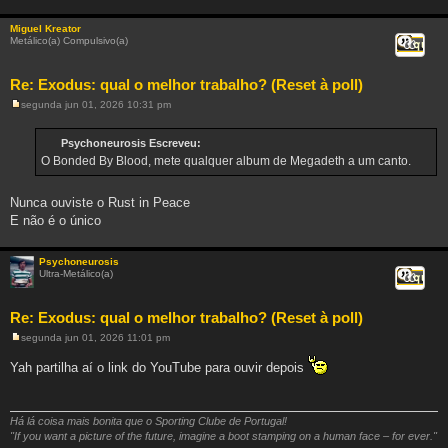
Miguel Kreator
Metálico(a) Compulsivo(a)
Citar
Re: Exodus: qual o melhor trabalho? (Reset à poll)
segunda jun 01, 2026 10:31 pm
M
e
n
Psychoneurosis Escreveu:
s
O Bonded By Blood, mete qualquer album de Megadeth a um canto.
a
g
e
m
Nunca ouviste o Rust in Peace
E não é o único
Psychoneurosis
Ultra-Metálico(a)
Citar
Re: Exodus: qual o melhor trabalho? (Reset à poll)
segunda jun 01, 2026 11:01 pm
M
e
Yah partilha aí o link do YouTube para ouvir depois
n
s
a
g
e
Há lá coisa mais bonita que o Sporting Clube de Portugal!
m
"If you want a picture of the future, imagine a boot stamping on a human face – for ever."